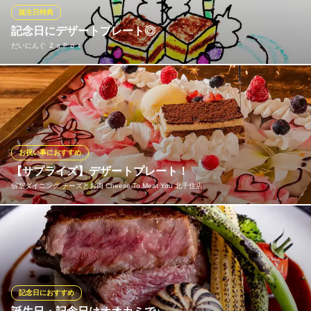
italianbar Sanire 北千住店
誕生日特典
イタリアン
記念日にデザートプレート◎
ＪＲ常磐線北千住駅 徒歩3分
だいにんぐ ＺａＰｏｔ
東京都足立区千住旭町11-8
誕生日！記念日！なんでもない日にも！ クーポンにて、デザート
プレートをおつくりします◎メッセージをいれられ、また花火付
きのデザートプレートです！ ご利用の詳細はクーポンページをご
覧ください◎ また、こちらのサービスとは異なりますが、ケーキ
の持ち込みもできますので、ご予約の際にご相談ください◎
お祝い事におすすめ
【サプライズ】デザートプレート！
だいにんぐ ＺａＰｏｔ
個室ダイニング チーズとお肉 Cheese To Meat You 北千住店
イタリアン×夜カフェ
東武伊勢崎線（東武スカイツリーライン）北千住駅西口 徒歩3分
東京都足立区千住3-69-2
記念日やお誕生日を当店でお祝い！ デザートプレートをご用意で
きます！今ならクーポンも！
個室ダイニング チーズとお肉 Cheese To Meat You 北千住
店
記念日におすすめ
居酒屋/その他