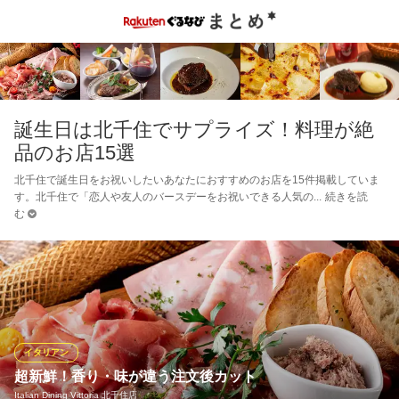
誕生日は北千住でサプライズ！料理が絶
品のお店15選
北千住で誕生日をお祝いしたいあなたにおすすめのお店を15件掲載していま
す。北千住で「恋人や友人のバースデーをお祝いできる人気の
続きを読
む
イタリアン
超新鮮！香り・味が違う注文後カット
Italian Dining Vittoria 北千住店