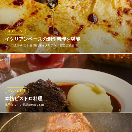
東京都足立区千住旭町40-24 横山ビル1F
【牛ホホ肉の赤ワイン煮込み〜焼きリゾット添え〜 580円（税
抜）】 完成まで合計3日間を要する2538の名にふさわしい自慢の
お料理です。牛肉は飼育期間が長く旨味の増したものを厳選、下
味を付け焼付けの後、煮込みます。時間をかけてしっかりと作り
こむ逸品は箸でほぐれるほど柔らか、ぜひ一度お召し上がりくだ
イタリアン
さい。
イタリアンベースの創作料理を堪能
カーヴ隠れや 北千住 隠れ家イタリアン・個室居酒屋
イタリアンバル 2538
こだわりの煮込み料理
当店では、お酒と一緒におつまみ感覚で食べられる、生地が薄く
地下鉄北千住駅西口 徒歩3分
東京都足立区千住3-36 マツマルビル2F
サクッとした「クリスピーピザ」をご提供。定番の「マルゲリー
タ」から「アボカドの和風マヨピッツァ」など、お好みで5種の中
から選べます。特に「4種類のチーズピッツァはちみつ添え 」
は、はちみつをかけることで、さらにチーズのコク深い味を楽し
ビストロ料理
めます。
本格ビストロ料理
北千住ワイン酒場Bistro 2538
カーヴ隠れや 北千住 隠れ家イタリアン・個室居酒屋
洞窟風個室イタリアン
名物の【牛ホホ肉の赤ワイン煮込み】は3日間かけ作り上げるスペ
地下鉄千代田線北千住駅 徒歩2分
東京都足立区千住3-62 矢作ビル1・2F
シャルメニュー！