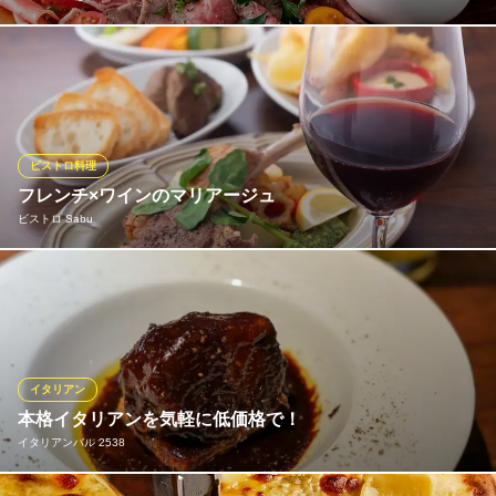
いま一番のオススメは生ハム！世界3大生ハムの一つ、パルマ産の
プロシュートはオーダーが入ってからスライスするので柔らかい
食感、生ハム本来の甘みと香りを最大限に味わえます。ぜひワイ
ンと一緒にお楽しみいただきたい一品。生ハム、ローストビーフ
などと一緒に、お肉前菜を盛合せにしたおしゃれなプレートも大
ビストロ料理
人気♪
フレンチ×ワインのマリアージュ
ビストロ Sabu
Italian Dining Vittoria 北千住店
旬の創作イタリアン酒屋
丁寧な手仕事･手仕込みのフレンチとワインのマリアージュをご堪
地下鉄北千住駅西口 徒歩5分
東京都足立区千住3-53 増田ビル2F
能｡本格フレンチを､肩肘張らずに気軽にカジュアルに｡ 美味しい
ものを少しずつ｡コストパフォーマンスの良い創作小皿フレンチ
と､お料理に合わせて厳選したワイン･お酒をお楽しみいただけま
す｡
イタリアン
本格イタリアンを気軽に低価格で！
ビストロ Sabu
イタリアンバル 2538
本格ビストロ×ワイン
ＪＲ常磐線北千住駅 徒歩2分