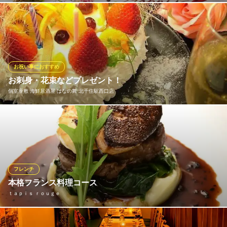
誕生日、結婚記念日にオススメのコースを多数ご用意しておりま
す。事前にお申し付けいただければ、名入れデザートもご用意。
大切な記念日に、サンマルク自慢のコースと焼き立てパンをどう
ぞ！
お祝い事におすすめ
ベーカリーレストランサンマルク 北千住マルイ店
お刺身・花束などプレゼント！
ベーカリーレストラン
個室座敷 海鮮居酒屋 はなの舞 北千住駅西口店
ＪＲ常磐線北千住駅 徒歩3分
東京都足立区千住3-92 北千住マルイ9F
【はなの舞からお祝い】誕生日や会社仲間の大事な節目の際等、
お祝いの日・感謝の気持ちを伝えたい日には、とっておきのサプ
ライズで思い出に残る一日を過ごしませんか？当店では、事前に
ご相談いただければ《ケーキ・花束・色紙》等のご用意が可能で
す。北千住でのサプライズなら海鮮料理が自慢の「はなの舞」
フレンチ
へ！
本格フランス料理コース
ｔａｐｉｓ ｒｏｕｇｅ
個室座敷 海鮮居酒屋 はなの舞 北千住駅西口店
個室 海鮮 居酒屋
本物のフレンチをあなたへ 前菜から魚料理、メインディッシュ、
ＪＲ常磐線北千住駅 徒歩1分