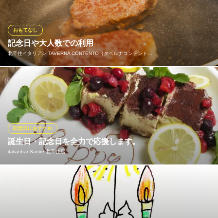
北千住ワイン酒場Bistro 2538
ビストロ・ワインバル
おもてなし
地下鉄千代田線北千住駅 徒歩2分
記念日や大人数での利用
東京都足立区千住3-74
北千住イタリアン TAVERNA CONTENTO（タベルナコンテント…
ご家族・ご友人とのご会食など、大人数でのご利用も可能です。
記念日やお祝いの特別なお食事にもぜひご利用ください。貸切や
サプライズのご相談も承っております。
北千住イタリアン TAVERNA CONTENTO（タベルナコンテ
記念日におすすめ
ント）
誕生日・記念日を全力で応援します。
つくば人気店がOPEN
italianbar Sanire 北千住店
ＪＲ常磐線北千住駅 徒歩3分
東京都足立区千住3-59-3
Sanireでは誕生日・記念日のかたへのデザートプレートもご用意
いたします。 お代はなんと無料！ご希望のメッセージを記入しま
すのでぜひご予約にてお伝えください。