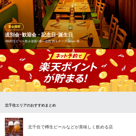
東京都足立区千住2-54 北千住ハリウッドビル1～2F
焼きたてパン、デザート、ドリンクまで、 本格フランス料理のコ
ースがリーズナブルな金額からお楽しいただけます。
ｔａｐｉｓ ｒｏｕｇｅ
宴会個室
フランス料理フレンチ
送別会･歓迎会・記念日･誕生日
ＪＲ常磐線北千住駅西口 徒歩8分
3時間生ビール飲み放題×食べ放題 肉＆チーズ asian 桜 …
東京都足立区千住1-4-1 東京芸術センター20F
北千住付近での宴会なら当店へ♪(2名様～45名様) 全ｺｰｽ1100円OF
F♪☆本格的なアジアン料理をお楽しみ頂けるお店として人気☆ゆ
ったりとした時間を過ごしたい☆記念日や誕生日など、特別なご
宴席にも対応可能なオシャレな店内が人気です。アジアンな雰囲
気の中にも、どこか落ち着きのある空間ですのでデート☆
3時間生ビール飲み放題×食べ放題 肉＆チーズ asian 桜 北千
北千住エリアのおすすめまとめ
住
食べ飲み放題個室居酒屋
ＪＲ常磐線北千住駅 徒歩2分
東京都足立区千住旭町4-18 2F
北千住で樽生ビールなどが美味しく飲める店