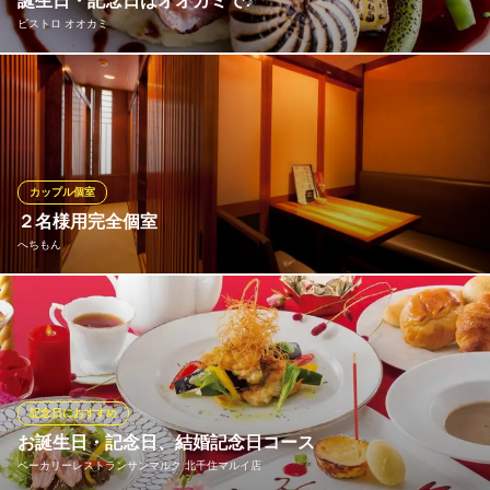
誕生日・記念日はオオカミで♪
ＪＲ常磐線北千住駅 徒歩3分
ビストロ オオカミ
東京都足立区千住2-25-1 やよいビルB1
誕生日・記念日には「サーロインコース」がおすすめ♪黒毛和牛A4
常陸牛のサーロインステーキ、ムール貝のワイン蒸しなど、オオ
カミ名物＋豪華な食材をお楽しみ頂ける特別コース！もちろん通
常コース、席のみ予約でも「メッセージ付きデザートプレート」
をご用意致します！スタッフから歌のプレゼントも♪
カップル個室
２名様用完全個室
ビストロ オオカミ
へちもん
北千住ビストロバル
地下鉄千代田線北千住駅西口 徒歩5分
東京都足立区千住3-57-2
その贅沢な二人だけのゆったりとした空間♪お忍びデートにも最適
です♪ 全９室。
へちもん
個室＆炭火串焼
記念日におすすめ
ＪＲ常磐線北千住駅 徒歩1分
お誕生日・記念日、結婚記念日コース
東京都足立区千住2-62 プラティネール第2ビル2F
ベーカリーレストランサンマルク 北千住マルイ店