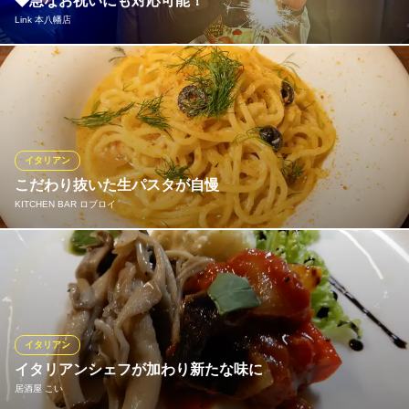
◆急なお祝いにも対応可能！
黒毛和牛 海鮮 鉄板焼き 韋駄天 本八幡
Link 本八幡店
鉄板焼 厳選肉 ワイン
ＪＲ総武線本八幡駅 徒歩6分
千葉県市川市南八幡4-16-3
お祝いや記念日、お誕生日のサプライズも当店におまかせ！ 事前
のご相談でお花やケーキの手配も出来ますのでお気軽にご相談く
ださい♪
Link 本八幡店
イタリアン
ダーツ&ビリヤード
こだわり抜いた生パスタが自慢
都営新宿線本八幡駅 徒歩2分
KITCHEN BAR ロブロイ
千葉県市川市南八幡4-4-5 ウィンズ本八幡店2F
都内有名イタリアンで修業したシェフがこだわり抜いてつくるソ
ースとモチモチで歯切れのよい千葉県産の生パスタを使用したパ
スタの数々は絶品です。 真鯛とカラスミのペペロンチーノ、黒ト
リュフと農家のベーコンのカルボナーラ、ロブロイ特製ボロネー
ゼ、ウニのクリームソースなど自慢のパスタを多数ご用意してお
イタリアン
ります。
イタリアンシェフが加わり新たな味に
居酒屋 こい
KITCHEN BAR ロブロイ