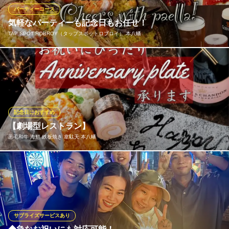
個室 誕生日 肉バル
パーティーコース
ＪＲ総武線本八幡駅 徒歩2分
気軽なパーティーも記念日もお任せ！
千葉県市川市八幡2-15-16 川上ビル3F
TAP SPOT ROBROY（タップスポットロブロイ） 本八幡
ご宴会や女子会などパーティーに最適な飲み放題付コースをご用
意しております。当店自慢のパエリア付の気軽に楽しめるコース
から、記念日やお祝いにピッタリの「スペシャリティーコース」
など、様々なシーンのパーティーを盛り上げます。通常飲み放題
とクラフトビール飲み放題もご用意。
記念日におすすめ
【劇場型レストラン】
TAP SPOT ROBROY（タップスポットロブロイ） 本八幡
黒毛和牛 海鮮 鉄板焼き 韋駄天 本八幡
クラフトビール＆ワイン
ＪＲ総武線本八幡駅南口 徒歩3分
千葉県市川市南八幡4-15-17 1F
当店のカウンター席は大切な日にぴったりの特等席となっており
ます。キッチンとカウンター席には何一つ遮るものがなく、すべ
て隠さずにお客様に見ていただけるようにという店主の心遣いが
見て取れる劇場型レストランになっています。その場所で創作鉄
板焼き料理を食べてみるのはいかがでしょうか。
サプライズサービスあり