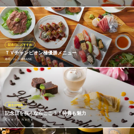
誕生日や記念日にはおすすめのアニバーサリーコースを。 普段使
いのディナーには、季節を取り入れた豊富な単品料理を厳選ワイ
ンやエール生ビールと☆ 他、常備コース料理は選べる３つの価格
で、楽しみ方は自由自在☆ 地域密着の老舗イタリアンを、どうぞ
ごゆっくりと味わっていってください♪
記念日におすすめ
ＴＶチャンピオン極優勝メニュー
イタリア料理 La Aerny Marris
寿司バル 八幡BASE
本八幡一軒家イタリアン
ＪＲ総武線本八幡駅 徒歩3分
千葉県市川市南八幡4-9-7
2019年6/18放送「TVチャンピオン極まぐろ料理対決」優勝。いち
かわグルメグランプリ2013.2014優勝。 伝統にとらわれないスタ
イルで独自の料理や寿司が特徴の当店を一番楽しめるおまかせコ
ース。 予算に合わせて3500円、4500円、5500円と3種用意。その
日その時期の旬のネタと人気メニューやオリジナル寿司を満喫。
誕生日特典
記念日を祝うならここ！！特典も魅力
寿司バル 八幡BASE
Ｃｈｅｆ’ｓ ＮａＮａ
日本酒×寿司×バル
都営新宿線本八幡駅 徒歩5分