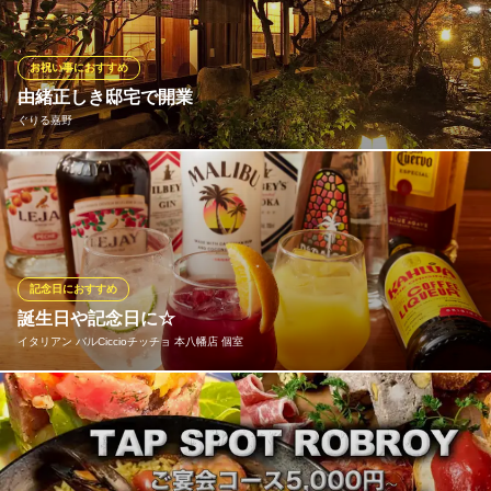
ちろん、メッセージ付のデザートプレートのご用意ご相談も承り
ますので、ご予約時にお申し付けください。思わぬサプライズ演
出に、主役の方もきっと喜んでいただけるはずです♪
お祝い事におすすめ
由緒正しき邸宅で開業
Yajikko KITCHEN（ヤジッコ キッチン）
ぐりる嘉野
発酵×スパイス食堂
ＪＲ総武線本八幡駅南口 徒歩6分
千葉県市川市南八幡1-1-17
由緒正しき庭園を眺めながら楽しむ四季折々の料理。歴史の重み
を感じる個室でゆったりお過ごし下さい。
ぐりる嘉野
完全予約制和×フレンチ
記念日におすすめ
都営新宿線本八幡駅 徒歩4分
誕生日や記念日に☆
千葉県市川市八幡3-11-7
イタリアン バルCiccioチッチョ 本八幡店 個室
誕生日のお客様へバースデープレートをプレゼントいたします♪大
切な記念日を当店でお過ごしくださいませ★
イタリアン バルCiccioチッチョ 本八幡店 個室