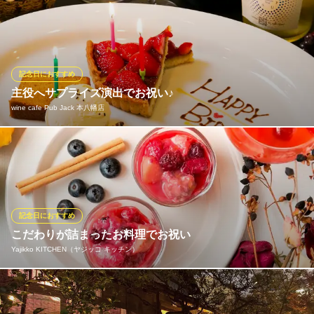
千葉県市川市南八幡5-7-12 ルミエール1F
本八幡で記念日を祝いたい！！雰囲気が良く、誕生特典もあるお
店をお探しなら当店へ！！ 誕生日での欠かせない条件として上げ
られるのがお店の雰囲気！！当店はお洒落な雰囲気で最高のひと
時をご提供致します。 【誕生日特典】メッセージ付き記念日プレ
ートをプレゼント！！⇒詳しくはクーポンページへ！！
記念日におすすめ
主役へサプライズ演出でお祝い♪
Ｃｈｅｆ’ｓ ＮａＮａ
wine cafe Pub Jack 本八幡店
イタリアン×ワイン
ＪＲ本八幡駅南口 徒歩5分
千葉県市川市南八幡3-8-8 菅澤ビル1F
誕生日・記念日・結婚祝い・送別会など人生の節目を迎える人を
喜ばせたい…。そんな素敵な企画をご検討されている幹事様必
見！主役へ感謝や思いを込めたメッセージプレート付デザートプ
レートを1,500円(税抜)～承ります♪場の雰囲気を華やかに盛上げ
る演出をサポート。思い出に残るひとときを当店にてお過ごしく
記念日におすすめ
ださい。
こだわりが詰まったお料理でお祝い
Yajikko KITCHEN（ヤジッコ キッチン）
wine cafe Pub Jack 本八幡店
酒屋直営ワインビストロ
記念日や誕生日のお祝いの場としてもおすすめ！デートやご夫婦
ＪＲ総武線本八幡駅 徒歩3分
千葉県市川市南八幡4-4-14 東洋マンション1F
で、ぜひご利用ください。当店の温かみあふれる手作り料理はも