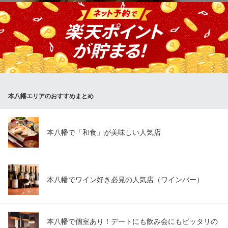
ウィスキーやカクテル
居酒屋こいは、イタリアンシェフが加わり、新たなスタートを始
ＪＲ総武線本八幡駅 徒歩4分
千葉県市川市南八幡4-15-14 2F
めました。 好評の和食「こい」メニューはそのままで、新メニュ
ーとして加わる美味しいイタリア料理もお楽しみ下さい！
居酒屋 こい
和風居酒屋
ＪＲ総武線本八幡駅南口 徒歩2分
本八幡エリアのおすすめまとめ
千葉県市川市南八幡3-7-1
本八幡で「和食」が美味しい人気店
本八幡でワイン好き必見の人気店（ワインバー）
本八幡で個室あり！デートにも飲み会にもピッタリの