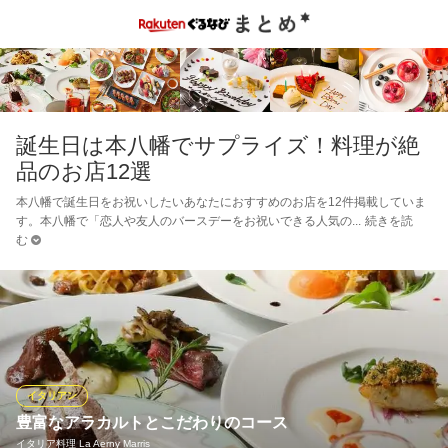
誕生日は本八幡でサプライズ！料理が絶
品のお店12選
本八幡で誕生日をお祝いしたいあなたにおすすめのお店を12件掲載していま
す。本八幡で「恋人や友人のバースデーをお祝いできる人気の
続きを読
む
イタリアン
豊富なアラカルトとこだわりのコース
イタリア料理 La Aerny Marris