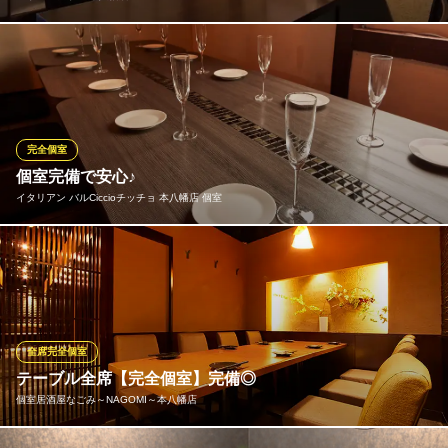
1階のスタイリッシュなバル空間から2階に上がると、ガラリと変
化した内装に驚かれる方もいらっしゃいます。古民家を思わせる
建具や間仕切りは、古き良きものを再利用。レトロな照明が灯る
昔懐かしい雰囲気の個室は2名・4名・6名様用をご用意。ご利用人
数に応じて間仕切りを変更することも可能ですのでご相談くださ
完全個室
い。
個室完備で安心♪
イタリアン バルCiccioチッチョ 本八幡店 個室
マリノステリア 本八幡店
イタリアン居酒屋
気の合った仲間達だけの空間でお寛ぎ頂けます！掘りごたつ式の
ＪＲ総武線本八幡駅シャポー口 徒歩1分
千葉県市川市八幡2-12-5
お座敷となっておりますのでゆったりと座ることができます♪
イタリアン バルCiccioチッチョ 本八幡店 個室
個室 誕生日 肉バル
全席完全個室
ＪＲ総武線本八幡駅 徒歩2分
テーブル全席【完全個室】完備◎
千葉県市川市八幡2-15-16 川上ビル3F
個室居酒屋なごみ～NAGOMI～本八幡店