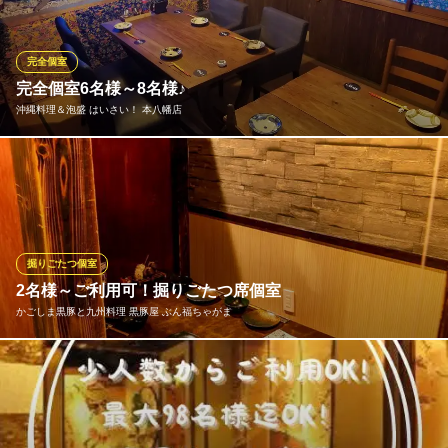
ご家族、知人でのご利用に安心してお使いいただけます。
日本料理・しゃぶしゃぶ うえだ別館
完全個室
日本料理・しゃぶしゃぶ
完全個室6名様～8名様♪
ＪＲ本八幡駅北口 徒歩2分
沖縄料理＆泡盛 はいさい！ 本八幡店
千葉県市川市八幡2-7-6
完全に仕切られた個室ですので落ち着いてお食事を楽しみたい方
や、内内でのお祝いやパーティーにも最適です。
沖縄料理＆泡盛 はいさい！ 本八幡店
居酒屋/沖縄料理
掘りごたつ個室
ＪＲ総武線本八幡駅 徒歩3分
2名様～ご利用可！掘りごたつ席個室
千葉県市川市八幡2-13-16 2F
かごしま黒豚と九州料理 黒豚屋 ぶん福ちゃがま
足を下ろしてゆったりとおくつろぎいただける人気の掘りごたつ
席個室は、2名様からご利用いただけます。また、各席カーテンを
外すことで、大人数でのご宴会も可能です。少人数のご宴会か
ら、中規模の飲み会まで幅広いシーンに対応可能。周りを気にせ