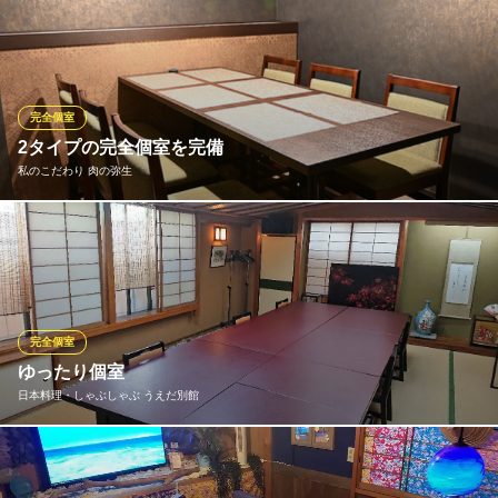
当店90席すべてが個室となっております。 本八幡での歓迎会や送
別会、宴会のご予約承っております！ご宴会、貸切、団体様での
ご利用好評頂いております！ ※掘りごたつは貸切使用で完全個室
となります。
完全個室
個室居酒屋なごみ～NAGOMI～本八幡店
2タイプの完全個室を完備
居酒屋 日本酒 海鮮
私のこだわり 肉の弥生
ＪＲ総武線本八幡駅 徒歩1分
千葉県市川市八幡2-16-6 内田ビルB1
本八幡駅前で落ち着いた空間の個室があるお店。椅子席と掘りご
たつの2タイプの個室席を完備。 ビジネスや特別記念日などの利
用シーンにお薦め。 個室は2～6名様でご利用いただけます。こだ
わりの空間をご利用ください。
完全個室
私のこだわり 肉の弥生
ゆったり個室
和牛の創作料理
日本料理・しゃぶしゃぶ うえだ別館
ＪＲ総武線本八幡駅 徒歩1分
千葉県市川市八幡2-15-13 2F
通常10名様以上お入りいただける個室を4～6名様でお使いいただ
けます。 席間隔も空け、窓も開放し風通しを良くしております。