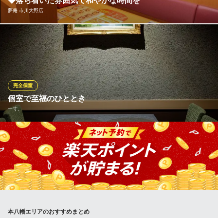
◆落ち着いた雰囲気で和やかな時間を
ＪＲ総武線本八幡駅北口 徒歩1分
夢庵 市川大野店
千葉県市川市八幡2-13-16 しなだや2F
和を基調とした落ち着いた店内は、長寿のお祝いや法要など、静
かにお食事を楽しみたい行事にも最適。心穏やかなひとときを演
出いたします。ママ会や、親族でのお集まり、職場の会食など多
彩なシーンでご利用ください。 ※写真はイメージです。店舗ごと
にお席が違います。
完全個室
個室で至福のひととき
夢庵 市川大野店
一寸、
ファミリーレストラン
ＪＲ武蔵野線船橋法典駅 徒歩20分
千葉県市川市北方町4-1463-1
大切な方とのご接待やご商談、お顔合わせのご会食にもおすすめ
です。また、大人数向けの個室もあり、ご会食や法事、慶事など
の幅広いシーンにご活用いただいけます。
一寸、
日本料理 高級和食
JR総武線本八幡駅 徒歩2分
本八幡エリアのおすすめまとめ
千葉県市川市南八幡4-4-5 ウィンズ本八幡B1