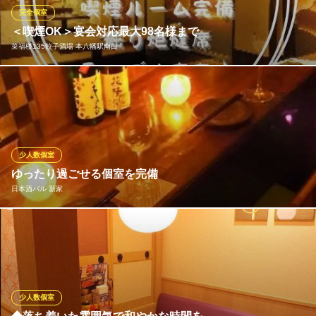
ずプライベートなご宴会をお楽しみくださいませ！
完全個室
＜喫煙OK＞宴会対応最大98名様まで
かごしま黒豚と九州料理 黒豚屋 ぶん福ちゃがま
菜福楼135餃子酒場 本八幡駅南口
本八幡ビアガーデン
京成本線京成八幡駅 徒歩2分
千葉県市川市八幡3-27-21 千田ビル1F
店内は、木のインテリアや温かみのある照明が落ち着いた雰囲気
を醸し出すお洒落な空間。当店のお席は全室個室となっているた
め、プライベート感を感じながらゆったりとお食事をお楽しみい
ただけます。ご宴会は最大98名様迄ご利用可能です。 少人数でも
ご利用可能な完全個室なので、デートにも最適です！
少人数個室
ゆったり過ごせる個室を完備
菜福楼135餃子酒場 本八幡駅南口
日本酒バル 新家
食べ放題/居酒屋/中華
ＪＲ総武線本八幡駅南口 徒歩1分
千葉県市川市南八幡4-2-3 丸玉第一ビルB1
店内は、木が基調のあたたかい空間。気軽に飲んで帰れる通常テ
ーブル席の他、少人数の個室を複数完備しております。二人っき
りで過ごせるおこもり個室は、デートにおすすめのお席です♪
日本酒バル 新家
少人数個室
個室席多数◇日本酒宴会