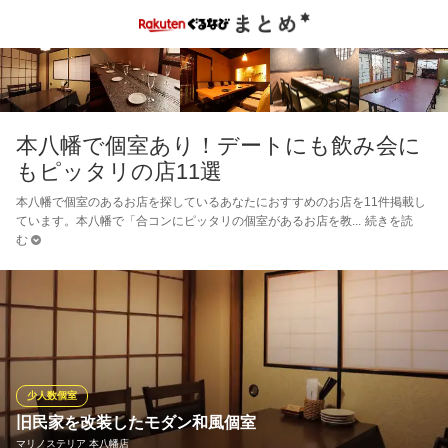
本八幡で個室あり！デートにも飲み会に
もピッタリの店11選
本八幡で個室のあるお店を探しているあなたにおすすめのお店を11件掲載し
ています。本八幡で「合コンにピッタリの個室があるお店を教
続きを読
む
少人数個室
旧民家を改装したモダン和風個室
マリノステリア 本八幡店