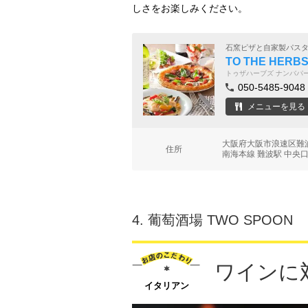
しさをお楽しみください。
石窯ピザと自家製パス
TO THE HE
トゥザハーブズ ナンバパ
050-5485-9048
メニューを見る
大阪府大阪市浪速区難波
住所
南海本線 難波駅 中央口
4.
葡萄酒場 TWO SPOON
ワインに
イタリアン