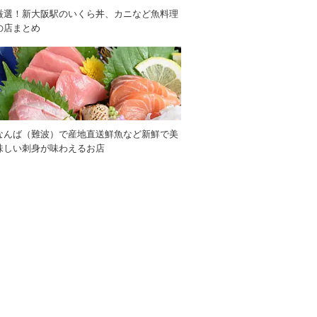
厳選！新大阪駅のいくら丼、カニなど魚料理
の店まとめ
なんば（難波）で産地直送鮮魚など新鮮で美
味しい刺身が味わえるお店