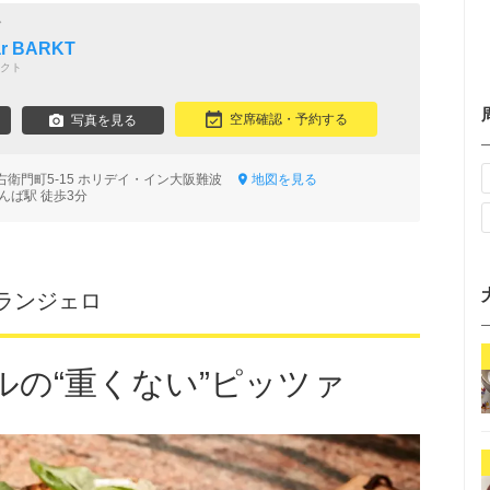
グ
bar BARKT
クト
空席確認・予約する
写真を見る
右衛門町5-15 ホリデイ・イン大阪難波
地図を見る
んば駅 徒歩3分
ランジェロ
ルの“重くない”ピッツァ