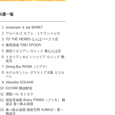
15選一覧
restaurant ＆ bar BARKT
アルベルゴ カフェ・ミケランジェロ
TO THE HERBS なんばパークス店
葡萄酒場 TWO SPOON
個室イタリアン ロジック 裏なんば店
イタリアン＆ピッツェリア ロジック 難
波店
Dining Bar RIANA（リアナ）
ホテルモントレ グラスミア大阪 エスカ
ーレ
Absinthe SOLAAR
KICHIRI 難波駅前
燻製バル モトカラ
個室居酒屋 Bistro PRIMO（プリモ） 難
波店 食べ飲み放題
食べ飲み放題 個室空間 SUMILE～菫～
難波店