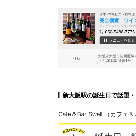
塚本×本格ビストロ料理
完全個室 ワイン
カンゼンコシツワインサカ
050-5488-7776
メニューを見る
大阪府大阪市淀川区塚本
住所
ＪＲ 塚本駅 徒歩1分
新大阪駅の誕生日で話題・
Cafe＆Bar Swell （カフ