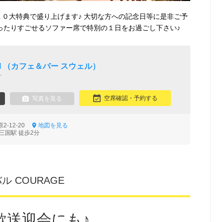
１０大特典で盛り上げます♪ 大切な方への記念日等に是非ご予
ゆったりすごせるソファー席で特別の１日をお過ごし下さい♪
well （カフェ＆バー スウェル）
ル
空席確認・予約する
写真を見る
2-12-20
地図を見る
三国駅 徒歩2分
 COURAGE
歓送迎会にも♪