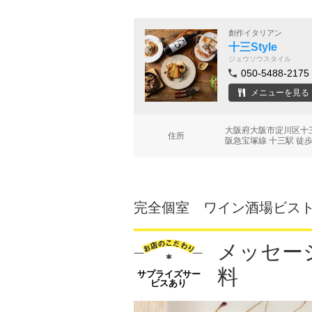
創作イタリアン
十三Style
ジュウソウスタイル
050-5488-2175
メニューを見る
大阪府大阪市淀川区十三本
住所
阪急宝塚線 十三駅 徒歩
完全個室 ワイン酒場ビスト
メッセー
料
サプライズサー
ビスあり