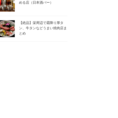
める店（日本酒バー）
【絶品】栄周辺で霜降り厚タ
ン、牛タンなどうまい焼肉店ま
とめ