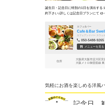
誕生日・記念日に特別の1日を演出する
約下さい♪詳しくは記念日プランにて 
カフェ&バー
Cafe＆Bar S
カフェアンドバー スウェ
050-5488-9265
メニューを見る
大阪府大阪市淀川区宮原
住所
大阪メトロ御堂筋線 東
気軽にお酒を楽しめる洋風バル
記念日、