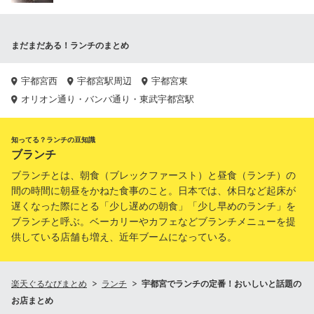
まだまだある！ランチのまとめ
宇都宮西
宇都宮駅周辺
宇都宮東
オリオン通り・バンバ通り・東武宇都宮駅
知ってる？ランチの豆知識
ブランチ
ブランチとは、朝食（ブレックファースト）と昼食（ランチ）の
間の時間に朝昼をかねた食事のこと。日本では、休日など起床が
遅くなった際にとる「少し遅めの朝食」「少し早めのランチ」を
ブランチと呼ぶ。ベーカリーやカフェなどブランチメニューを提
供している店舗も増え、近年ブームになっている。
楽天ぐるなびまとめ
ランチ
宇都宮でランチの定番！おいしいと話題の
お店まとめ