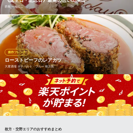
《誕生日・記念日》最高の想い出演出
ダイニングレストランTUKUNAGE ビリヤード＆ダーツ枚方
鉄板 べろにこ
店
枚方市駅ダイニングバー
京阪交野線枚方市駅 徒歩2分
記念日や誕生日には手作りデザートプレート&記念写真で最高の想
大阪府枚方市新町1-2-10 枚方テイク･スリービル3F
い出を演出 事前にご予約くださいませ
鉄板 べろにこ
鹿児島産ざき牛鉄板焼き
創作フレンチ
京阪本線香里園駅 徒歩20分
ローストビーフのレアカツ
大阪府枚方市東香里2-1-19
大衆酒場 ボナパルト・ブルー 枚方店
ボナパルト・ブルー名物！ シェフ自慢の一品。ランチでも、ディ
ナーでもお楽しみいただけます！ボナパルト・ブルーにきたらぜ
ひ味わっていただきたい、こだわりの詰まったレアカツです！ お
肉本来の旨味をぎゅっと閉じ込めた至福の一品。あなたの口の中
で革命が起こる！？
大衆酒場 ボナパルト・ブルー 枚方店
枚方・交野エリアのおすすめまとめ
枚方フレンチ大衆酒場