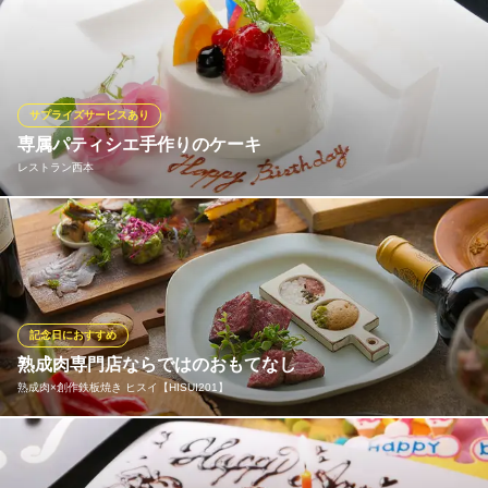
デザートを同額でバースデープレートに変更できます！◎ご予算
や質問等、お気軽にお問い合わせくださいませ*´`)/
BAR BIANCO
貸切/パーティ/誕生日
サプライズサービスあり
京阪本線樟葉駅 徒歩3分
専属パティシエ手作りのケーキ
大阪府枚方市町楠葉1-6-11 クリオコート楠葉1F
レストラン西本
記念日や誕生日などに自家製ケーキご用意しております。 またサ
プライズのご協力させていただきます。
レストラン西本
心温まる郊外レストラン
記念日におすすめ
京阪電鉄本線樟葉駅 車10分
熟成肉専門店ならではのおもてなし
大阪府枚方市招提元町1-38-15
熟成肉×創作鉄板焼き ヒスイ【HISUI201】
初めて当店へお越しの方やおもてなしのシーンには、コースのご
利用がおすすめです。一番人気の『翡翠（かわせみ）コース』7,8