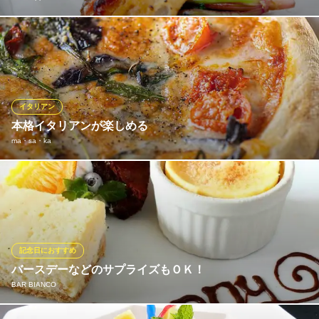
イタリア語で「カヴァタッピ」はコルク抜きという意味で、ワイ
ンを飲む時にコルク抜きが必要であるように、お客様が楽しく幸
せに過ごす為の場でありたいと思い、つけた名前です。各地の厳
選した味噌を使用したイタリアンをご提供致します。旬の食材を
使用した自慢の味噌イタリアンを是非お楽しみください。
イタリアン
本格イタリアンが楽しめる
Cavatappi30
ma・sa・ka
新感覚の味噌イタリアン
京阪本線樟葉駅 徒歩10分
大阪府枚方市楠葉花園町3-10 1F
本格的なイタリアンの数々を召し上がりいただけます。 デートや
女子会、合コンなど様々なシーンでご利用いただけます。 1日の
締めくくりに、美味しい料理と美味しいお酒をどうぞ！
ma・sa・ka
記念日におすすめ
ダイニングバー
バースデーなどのサプライズもＯＫ！
京阪交野線枚方市駅 徒歩4分
BAR BIANCO
大阪府枚方市大垣内町1-1-10