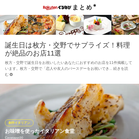
誕生日は枚方・交野でサプライズ！料理
が絶品のお店11選
枚方・交野で誕生日をお祝いしたいあなたにおすすめのお店を11件掲載して
います。枚方・交野で「恋人や友人のバースデーをお祝いでき
続きを読
む
創作イタリアン
お味噌を使ったイタリアン食堂
Cavatappi30