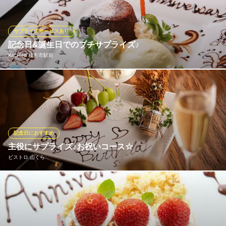
00円（税抜）は、熟成肉ステーキをメインに、季節の野菜や伊勢
などから仕入れる魚介を使った自慢の料理で構成。食への関心が
高い方を迎えるお食事会にもふさわしい、洗練された内容です。
サプライズサービスあり
記念日&誕生日でのプチサプライズ♪
熟成肉×創作鉄板焼き ヒスイ【HISUI201】
KICHIRI 枚方市駅前
枚方で熟成肉の鉄板焼を
京阪交野線枚方市駅 徒歩4分
大阪府枚方市大垣内1-2-1 中村ビル1F
大切な方との大切なひと時をKICHIRIで過ごしてみませんか？雰囲
気のあるゆったり個室、カップルシートなど落ち着いた雰囲気で
の食事の後に、大切な方へのサプライズご協力させて頂きます♪
KICHIRI 枚方市駅前
記念日におすすめ
ダイニング×居酒屋
主役にサプライズ♪お祝いコース☆
京阪本線枚方市駅 徒歩1分
ビストロ 山くら
大阪府枚方市岡本町2-22 枚方デパートメントビル5F
お誕生日、特別な記念日、そして主役のいるお祝いの集まりに。
乾杯を華やかに彩る『スパークリングワイン』、ご希望のメッセ
ージを入れた『デザートプレート』、そして主役にお店から『ペ
アワイングラス』のプレゼントまで付いた、特別な記念日コース