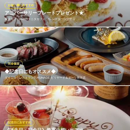
を4,950円／6,600円にてご用意しております。
お祝い事におすすめ
アニバーサリープレートプレゼント★
ビストロ 山くら
食堂カフェpotto×タニタカフェ フレンドタウン交野店
ビストロ&バル
京阪交野線枚方市駅 徒歩4分
大阪府枚方市川原町9-15
事前にご予約いただけましたらアニバーサリープレートをメッセ
ージ付きでプレゼント！ 大切な方のお祝いを是非一緒に♪（記念
日の対象の方がその場にいらっしゃることが前提となります）
食堂カフェpotto×タニタカフェ フレンドタウン交野店
完全個室
イタリアンカフェ食堂
◆記念日にもオススメ◆
京阪交野線河内森駅 徒歩16分
ダイニングレストランTUKUNAGE ビリヤード＆ダーツ枚方店
大阪府交野市星田北2-26-1
記念日にはスタッフが全力でお手伝いいたします！記念日に最適
なサプライズプレート付きのコースもご用意◎もちろん、プレー
トだけもご用意も可能です！メッセージプレートのみ0円、豪華な
プレートは1,500円でご予算に応じてご用意いたします！お気軽に
お問い合わせください♪
記念日におすすめ