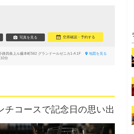
空席確認・予約する
写真を見る
路四条上ル藤本町562 グランドールゼニカ1-A 1F
地図を見る
10分
ンチコースで記念日の思い出