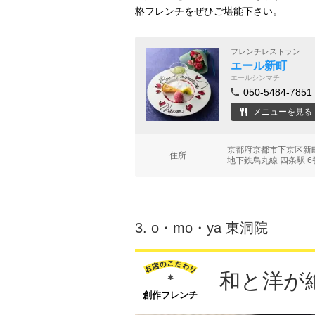
格フレンチをぜひご堪能下さい。
フレンチレストラン
エール新町
エールシンマチ
050-5484-7851
メニューを見る
京都府京都市下京区新
住所
地下鉄烏丸線 四条駅 6
3.
o・mo・ya 東洞院
和と洋が
創作フレンチ