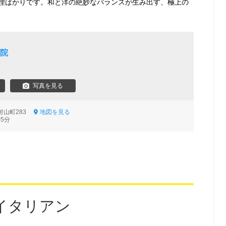
理ばかりです。和と洋の絶妙なバランスが生み出す、極上の
洞院
写真を見る
射山町283
地図を見る
5分
イタリアン