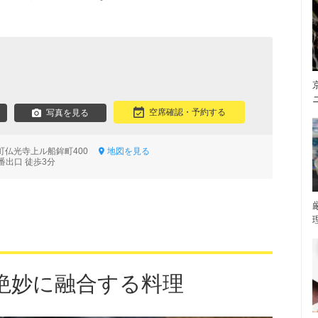
空席確認・予約する
写真を見る
町仏光寺上ル船鉾町400
地図を見る
番出口 徒歩3分
絶妙に融合する料理