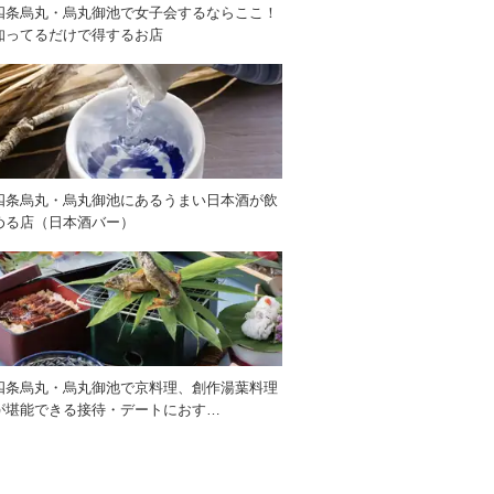
四条烏丸・烏丸御池で女子会するならここ！
知ってるだけで得するお店
四条烏丸・烏丸御池にあるうまい日本酒が飲
める店（日本酒バー）
四条烏丸・烏丸御池で京料理、創作湯葉料理
が堪能できる接待・デートにおす…