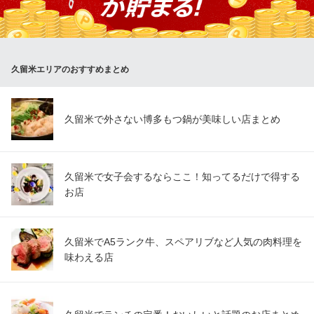
セコンド WINE MEAT ITALY
イタリアンバル
西鉄天神大牟田線西鉄久留米駅 徒歩2分
福岡県久留米市東町38-31 ひかりビル1F
久留米エリアのおすすめまとめ
久留米で外さない博多もつ鍋が美味しい店まとめ
久留米で女子会するならここ！知ってるだけで得する
お店
久留米でA5ランク牛、スペアリブなど人気の肉料理を
味わえる店