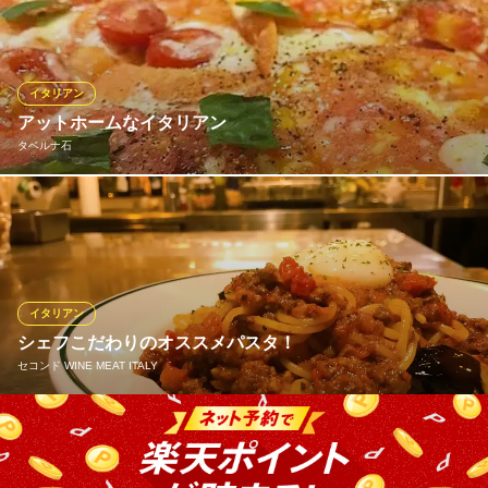
Pizzeria Amenita（ピッツェリア アメニータ）
カジュアルイタリアン
西鉄天神大牟田線西鉄久留米駅 徒歩9分
イタリアン
福岡県久留米市螢川町10-1
アットホームなイタリアン
タベルナ石
自慢のピザやパスタなど、家庭的なイタリア料理と本格エスプレ
ッソを堪能いただけるお店です。イタリアの食堂をモチーフにし
て作られた店内と開放的なテラス席をご用意しております。
タベルナ石
イタリアン
イタリアン
シェフこだわりのオススメパスタ！
ＪＲ久留米駅 徒歩11分
セコンド WINE MEAT ITALY
福岡県久留米市篠山町397-10
今週は「茄子とモッツァレラの温玉ボロネーゼ」。 ボロネーゼ好
きなシェフのこだわりが詰まった一皿です！