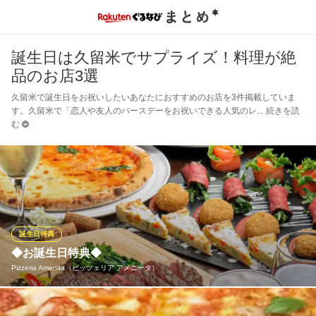
誕生日は久留米でサプライズ！料理が絶
品のお店3選
久留米で誕生日をお祝いしたいあなたにおすすめのお店を3件掲載していま
す。久留米で「恋人や友人のバースデーをお祝いできる人気のレ
続きを読
む
誕生日特典
◆お誕生日特典◆
Pizzeria Amenita（ピッツェリア アメニータ）
前日までのご予約で、誕生日特典をご用意♪