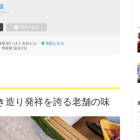
店
エテン
写真を見る
駅前1-14-1 友杉ビル
地図を見る
 博多駅 徒歩2分
き造り発祥を誇る老舗の味