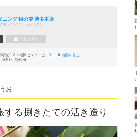
ニング 銀の雫 博多本店
グギンノシズクハカタホンテン
写真を見る
駅前2-2-1 福岡センタービルB1
地図を見る
 博多駅 徒歩1分
飛うお
旅する捌きたての活き造り