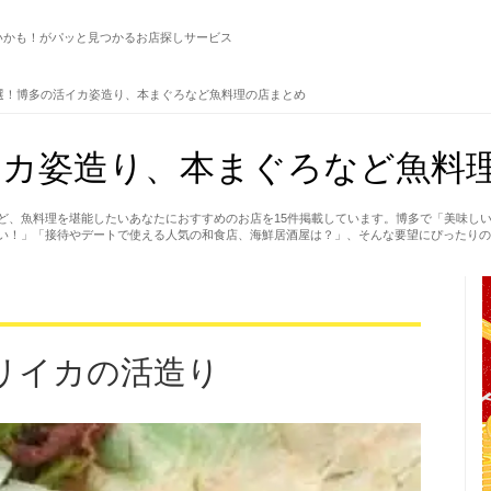
いかも！がパッと見つかるお店探しサービス
選！博多の活イカ姿造り、本まぐろなど魚料理の店まとめ
カ姿造り、本まぐろなど魚料理
ど、魚料理を堪能したいあなたにおすすめのお店を15件掲載しています。博多で「美味し
い！」「接待やデートで使える人気の和食店、海鮮居酒屋は？」、そんな要望にぴったりの
リイカの活造り