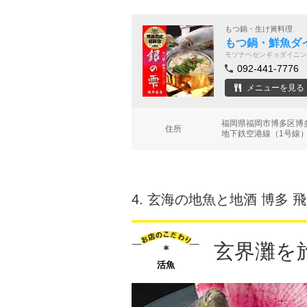
もつ鍋・生け簀料理
もつ鍋・鮮魚ダイ
モツナベセンギョダイニン
092-441-7776
メニューを見る
福岡県福岡市博多区博多
住所
地下鉄空港線（1号線）
4.
玄海の地魚と地酒 博多 
玄界灘を
活魚