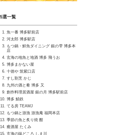
15選一覧
魚一番 博多駅前店
河太郎 博多駅店
もつ鍋・鮮魚ダイニング 銀の雫 博多本
店
玄海の地魚と地酒 博多 飛うお
博多まかない屋
十徳や 筑紫口店
すし割烹 かじ
九州の酒と肴 博多 又
創作料理居酒屋 銀の月 博多駅前店
博多 鯖鉄
てる房 TEAMJ
もつ鍋と游漁 游漁庵 福岡本店
季節の魚と炙り焼 酣
癒酒屋 たくみ
玄海の味どころ しま川