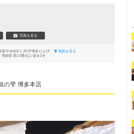
店
ン
写真を見る
駅中央街8-1 JRJP博多ビル1F
地図を見る
博多駅 西13番出口 徒歩2分
銀の雫 博多本店