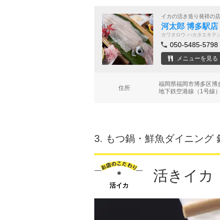
イカの活き造り発祥の
河太郎 博多駅店
カワタロウ ハカタエキテ
050-5485-5798
メニューを見る
福岡県福岡市博多区博多
住所
地下鉄空港線（1号線） 
3.
もつ鍋・鮮魚ダイニング 
活きイカ
活イカ