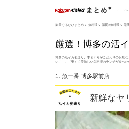
ここい
楽天ぐるなびまとめ
魚料理
福岡×魚料理
厳
厳選！博多の活イ
博多の活イカ姿造り、本まぐろがこだわりのお店な
い！」、「安くて美味しい魚料理のランチが食べた
1.
魚一番 博多駅前店
新鮮なヤ
活イカ姿造り