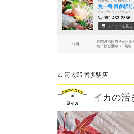
新鮮魚介が目白押し！
魚一番 博多駅前
ウオイチバンハカタエキマ
092-433-2356
メニューを見る
福岡県福岡市博多区博多
住所
地下鉄空港線（1号線）
2.
河太郎 博多駅店
イカの活
活イカ