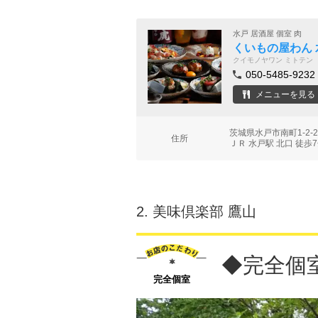
水戸 居酒屋 個室 肉
くいもの屋わん 
クイモノヤワン ミトテン
050-5485-9232
メニューを見る
茨城県水戸市南町1-2-
住所
ＪＲ 水戸駅 北口 徒歩
2.
美味倶楽部 鷹山
◆完全個
完全個室