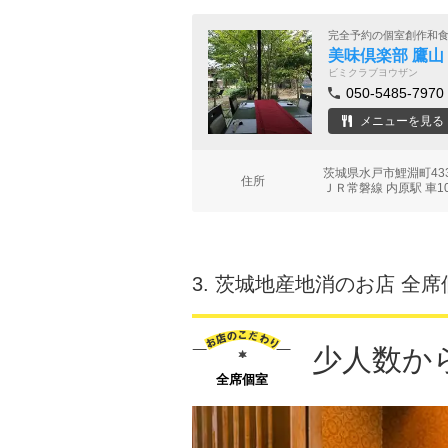
完全予約の個室創作和
美味倶楽部 鷹山
ビミクラブヨウザン
050-5485-7970
メニューを見る
茨城県水戸市鯉淵町4
住所
ＪＲ常磐線 内原駅 車1
3.
茨城地産地消のお店 全席
少人数か
全席個室