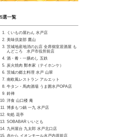
15選一覧
くいもの屋わん 水戸店
美味倶楽部 鷹山
茨城地産地消のお店 全席個室居酒屋 も
んどころ 水戸市役所前店
酒・肴・一膳めし 五鉄
炭火焼肉 鄭本家（テイホンケ）
茨城の郷土料理 水戸 山翠
南欧風レストラン アルエット
牛タン・馬肉酒場 うま囲水戸OPA店
鈴禅
洋食 山口楼 庵
博多もつ鍋 一九 水戸店
旬処 花亭
SOBABAR いいとも
九州屋台 九太郎 水戸北口店
赤から イオンモール水戸内原前店