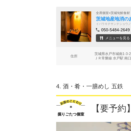
全席個室×茨城旬鮮食材
茨城地産地消の
イバラキチサンチショウノ
050-5484-2649
メニューを見る
茨城県水戸市城南1-3
住所
ＪＲ常磐線 水戸駅 南口
4.
酒・肴・一膳めし 五鉄
【要予約
掘りごたつ個室