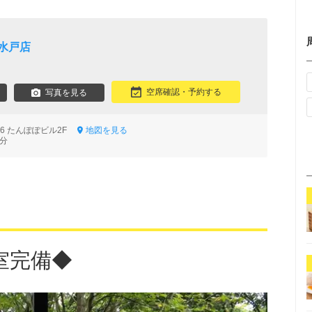
水戸店
空席確認・予約する
写真を見る
26 たんぽぽビル2F
地図を見る
7分
室完備◆