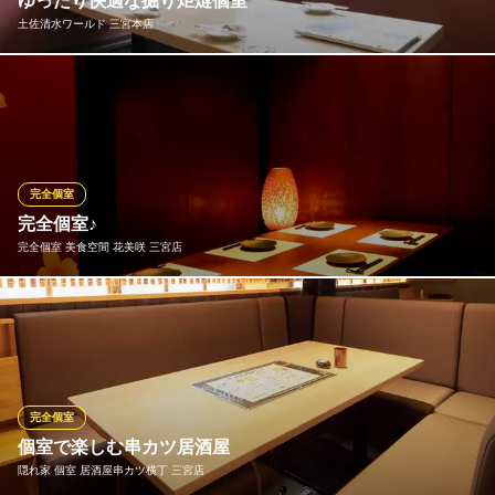
ゆったり快適な掘り炬燵個室
完全個室 活・とらふぐと淡路ハモの専門店 鶴翔
土佐清水ワールド 三宮本店
活てっちり専門店
神戸市営地下鉄西神・山手線三宮駅 徒歩5分
兵庫県神戸市中央区中山手通1-22-25 シルフィード・ドゥ北野1F
二階席はゆったりと寛げる掘り炬燵個室もございます☆ 4名様～
最大30名様まで、各種宴会ご予約承ります！
土佐清水ワールド 三宮本店
土佐清水市連携協定店
完全個室
ＪＲ神戸線三ノ宮駅 徒歩3分
完全個室♪
兵庫県神戸市中央区旭通5-322
完全個室 美食空間 花美咲 三宮店
周りを気にせず、気の合うご友人とゆっくりとお食事をお楽しみ
いただけます。
完全個室 美食空間 花美咲 三宮店
個室×食べ飲み放題
完全個室
神戸市営地下鉄西神・山手線三宮駅 徒歩3分
個室で楽しむ串カツ居酒屋
兵庫県神戸市中央区北長狭通1-5-1 ニュー光陽ビル5F
隠れ家 個室 居酒屋串カツ横丁 三宮店