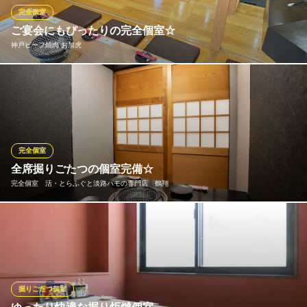
すめです。
完全個室
ご宴会にもぴったりの完全個室☆
焼き鳥×出汁餃子×鶏料理 食べ飲み放題 鶏のとりこ 三宮店
神戸ビーフ焼肉 お加虎
個室×和風創作居酒屋
神戸市営地下鉄西神・山手線三宮駅 徒歩1分
兵庫県神戸市中央区下山手通2-1-14 6F
当店は、お気軽にご利用いただけるカウンター席から、完全個室
までどんな用途にもピッタリの空間を完備しております。 扉付き
の完全個室は4名様～24名様までご利用いただけます。 気兼ねな
く騒ぎたい！そんなご宴会もぜひ安心して当店をご利用ください
ませ。
完全個室
全席掘りごたつの個室完備☆
神戸ビーフ焼肉 お加虎
完全個室 活・とらふぐと淡路ハモの専門店 鶴翔
神戸ビーフ焼肉
神戸市営地下鉄西神・山手線三宮駅 徒歩2分
兵庫県神戸市中央区北長狭通2-2-8
和モダンをイメージした掘りごたつの個室を完備。 2名様～最大4
0名様まで、人数に応じてソーシャルディスタンスな空間にて 安
心してお食事をお楽しみいただけます。 ご予約はお早めに！２名
様以上の宴会に最適なお得な飲み放題付コースもご用意しており
ます
掘りごたつ個室