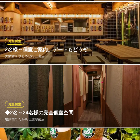
大小様々な個室をご用意しております！少人数でのお集まりや女
子会から、団体での会社宴会まで、プライベート空間でゆったり
と至福のひとときをお過ごしください。喫煙可能なのでおタバコ
を吸われる方もご一緒にお楽しみいただけます。飲み放題付きコ
ースは串カツコース・鍋コースなどお好みに合わせて選択可能で
完全個室
す♪
2名様～個室ご案内。デートもどうぞ
大衆酒場 ひとめぼれ 三宮店
隠れ家 個室 居酒屋串カツ横丁 三宮店
居酒屋
ゆっくりと語り合いたい方は個室へどうぞ。2名様～、個室へご案
神戸市営地下鉄西神・山手線三宮駅 徒歩3分
兵庫県神戸市中央区加納町4-7-14
内いたします。個室の外は“大衆居酒屋風”のオシャレ空間ですが、
中はまた違った印象。間接照明が灯る、落ち着いた雰囲気で、ゆ
っくりとお過ごしいただけます。デートや、気の合う仲間とのん
びり飲み会にご活用ください。
完全個室
◆2名～24名様の完全個室空間
大衆酒場 ひとめぼれ 三宮店
地鶏専門 たか鳥 三宮駅前店
大衆酒場
神戸市営地下鉄西神・山手線三宮駅 徒歩1分
兵庫県神戸市中央区北長狭通1-20-13 北野坂1番館1～2F
～4名・～6名・～10名・～24名様の各種個室・完全個室完備!!テ