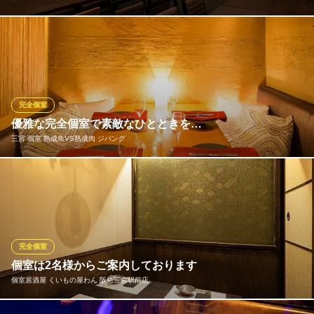
当店では、お客様にくつろぎとプライベート空間をお届けするた
め、全席個室または半個室をご用意しております。 8名様以上か
ら30名様まで、完全個室をご準備しております。
神戸牛ステーキ Vesta
完全個室
肉バルXイタリアン
優雅な完全個室で素敵なひとときを…
ＪＲ神戸線三ノ宮駅西口 徒歩5分
三宮 個室 熟成魚VS熟成肉 ジパング
兵庫県神戸市中央区下山手通2-12-16
デートでのお食事や少人数のご宴会におすすめの少人数個室か
ら、各種ご宴会や女子会、合コンなど様々なシーンでお使いいた
だける広々としたテーブル個室まで、幅広い用途にご利用いただ
ける個室を完備。人目を気にせずお楽しみいただけます！上質で
お洒落な完全個室で、美味しいお食事とお酒を片手に楽しいひと
完全個室
ときを♪
個室は2名様からご案内しております
個室居酒屋 くいもの屋わん 阪急三宮駅前店
三宮 個室 熟成魚VS熟成肉 ジパング
熟成魚と熟成肉が旨い店