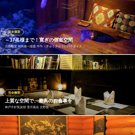
多彩なシーンやご利用人数に合わせたお席へご案内いたします！
ＪＲ神戸線三ノ宮駅西口 徒歩2分
兵庫県神戸市中央区北長狭通1-9-1 コトブキチソウビル6F
バリエーション豊かな個室を多数設けております。デートに使え
る2名様個室や飲み会や女子会に使える4名様・6名様・8名様向け
個室。10名様以上のご利用が出来る大型個室などを多数完備！落
ち着きのある空間でお食事をお楽しみ頂けます！
完全個室
～37名様まで！寛ぎの個室空間
個室居酒屋 くいもの屋わん 阪急三宮駅前店
完全個室 焼肉食べ放題 牛牛（ぎゅうぎゅう）パラダイス…
三宮駅 個室 居酒屋
阪急神戸線神戸三宮駅 徒歩1分
兵庫県神戸市中央区北長狭通1-9-1 コトブキ馳走ビルB1
牛牛パラダイスでは、広々とした和風掘りごたつ個室をご用意し
ております。柔らかい光で演出された和個室は4名様～37名様まで
対応可能。人気のお席はお早めのご予約がおすすめです◎
完全個室 焼肉食べ放題 牛牛（ぎゅうぎゅう）パラダイス三
完全個室
宮
上質な空間で、最高のお食事を
三宮で焼肉食べ飲み放題
神戸牛炉窯炭焼 雪月風花 北野坂
神戸市営地下鉄西神・山手線三宮駅 徒歩1分
兵庫県神戸市中央区下山手通2-10-3 ＲＩＴＳ ＢＬＤ生田新道 3F
個室のご利用はお電話にてご予約下さい。会社でのご利用や会合
に是非ご利用下さい。 2016年末より個室は2部屋になりました。