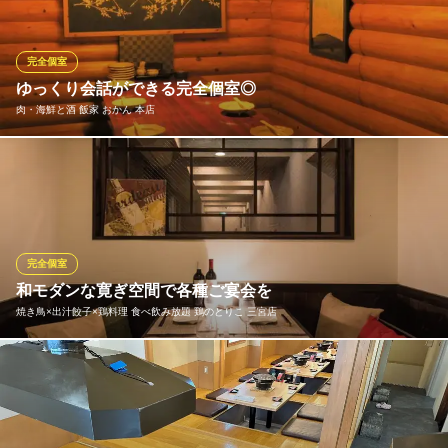
５～6名、７～8名という二部屋の個室がございます。 ※クリック
すると拡大されます。
完全個室
神戸牛炉窯炭焼 雪月風花 北野坂
ゆっくり会話ができる完全個室◎
神戸牛炉窯焼きステーキ
肉・海鮮と酒 飯家 おかん 本店
ＪＲ神戸線三ノ宮駅 徒歩3分
兵庫県神戸市中央区中山手通1-9-24 エムズ北野坂1F
【完全個室 はなれ】おこもり感のある個室は予約必須！個室10名
～人数に合わせてご用意可能です♪ おしゃれな周りを気にせずお
食事と会話をお愉しみ頂けるプライベート個室を多数ご用意させ
ていただいております◎ デートから誕生日会・女子会・飲み会、
ご宴会まで各種シーンに合わせてご用意いたします。
完全個室
和モダンな寛ぎ空間で各種ご宴会を
肉・海鮮と酒 飯家 おかん 本店
焼き鳥×出汁餃子×鶏料理 食べ飲み放題 鶏のとりこ 三宮店
肉×魚の絶品創作居酒屋
神戸市営地下鉄西神・山手線三宮駅 徒歩1分
兵庫県神戸市中央区北長狭通1-7-5 ハクサンビル2〜4F
上質な隠れ家的な落ち着いた雰囲気の個室は2名様～最大12名様ま
でご利用可能。2名様のソファー個室は全5卓。モダンテイストの
オシャレなプライベート空間となっております。大人がゆったり
と寛げる和みの演出の中で、デートや誕生日、記念日などにおす