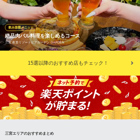
ーブル席・掘り炬燵席と様々なシーンにご利用いただける個室を
ご用意しております。大人数宴会・少人数宴会にも！
地鶏専門 たか鳥 三宮駅前店
飲み放題メニュー
完全個室 希少京地どり
絶品肉バル料理を楽しめるコース
阪急神戸線神戸三宮駅 徒歩1分
三宮 夜景リゾートビアガーデン GARDEN
兵庫県神戸市中央区北長狭通1-8-6
当店オススメの肉料理が味わえるコースをご用意！3時間飲み放題
15選以降のおすすめ店もチェック！
付でリーズナブルにご提供いたします。お肉をたっぷり楽しめる
コース、チーズ尽くしのコース、魚料理がメインのコースなど、
様々なコースをご用意しておりますので、シーンに合わせてご利
用ください。
三宮 夜景リゾートビアガーデン GARDEN
肉バルで夜景も楽しむ
神戸市営地下鉄西神・山手線三宮駅 徒歩1分
兵庫県神戸市中央区北長狭通1-10-6 ムーンライトビル5F
三宮エリアのおすすめまとめ