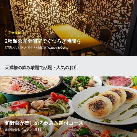
少人数様にぴったりのBOXやご宴会にゆったりくつろいでいただ
ける掘りごたつのお座敷席など様々なシーンにご利用いただきや
すいお席をご用意しております。
串かつ・お好み鉄板ぼんくら酒場 天満橋店
完全個室
本格お好み焼と鉄板焼
2種類の完全個室でくつろぎ時間を
京阪本線天満橋駅 徒歩2分
展望レストラン 和牛と牡蠣 宴 Wagyu＆Oyster
大阪府大阪市中央区北浜東1-8 北浜東森田ビルB1
ラグジュアリー感漂う、8名様用個室と16名様用個室の2種類の個
天満橋の飲み放題で話題・人気のお店
室をご用意。プライベート感覚で大切な方とのくつろぎ時間をお
過ごしいただけます。宴会や会食内容に合わせ、お好きな個室を
お選びください。チャージ料は無料で事前予約も可能です◎周囲
のお客様を気にすることなく、お食事をお楽しみくださいませ。
展望レストラン 和牛と牡蠣 宴 Wagyu＆Oyster
夜景宴会×ランチ食放題
飲み放題メニュー
京阪本線天満橋駅 徒歩1分
旬野菜が楽しめる飲み放題付コース
大阪府大阪市中央区天満橋京町1-1 京阪シティモール8F
創作鉄板ダイニング M831