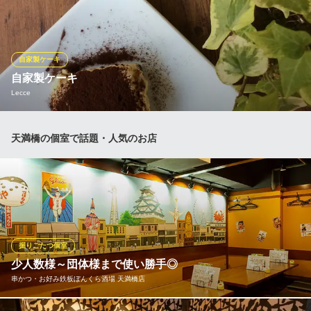
からお選びいただけます。 コーヒー好きも納得！その日の気分に
合わせてご注文してください♪
天満橋カフェ
自家製ケーキ
カフェ
自家製ケーキ
京阪本線天満橋駅 徒歩1分
Lecce
大阪府大阪市中央区天満橋京町1-1 京阪シティモール8F
バスクチーズケーキや季節のタルトや焼き菓子まで、さまざまな
天満橋の個室で話題・人気のお店
ケーキをご用意しております。
Lecce
貸切可。イタリア料理店
大阪メトロ谷町線天満橋駅 徒歩2分
大阪府大阪市中央区石町1-2-1 天満橋スカイハイツ1F
掘りごたつ個室
少人数様～団体様まで使い勝手◎
串かつ・お好み鉄板ぼんくら酒場 天満橋店