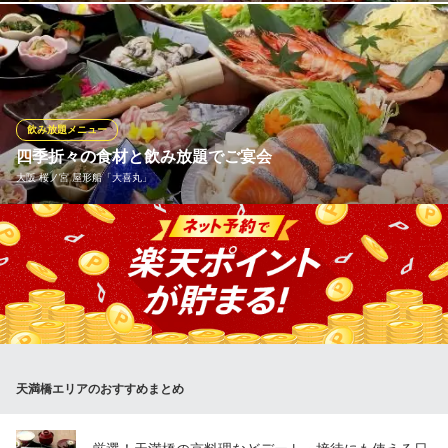
旬のお野菜をふんだんに使用した、M831らしい飲み放題付コース
を多彩にご用意しております。ぐるなび限定コースではお席3時間
で、食事をゆっくり楽しめるのも特徴。どちらの飲み放題付コー
スにも入っている「淡路島産玉ねぎの鉄板ステーキ」は、玉ねぎ
の深い甘みがとても美味しく、皆様にご好評いただいておりま
飲み放題メニュー
す。
四季折々の食材と飲み放題でご宴会
大阪 桜ノ宮 屋形船「大喜丸」
創作鉄板ダイニング M831
旬野菜カジュアル鉄板焼
■全コース 2時間の飲み放題、運航料金付 ・ 旬の鍋 ≪ 竹ち
大阪メトロ谷町線天満橋駅3番出口 徒歩2分
大阪府大阪市中央区谷町2-1-22 フェアステージ大手前B1
ゃんこ鍋 ≫前菜、造り、ちゃんこ鍋(魚2種、大海老、牡蠣、鶏
肉、豚肉、つみれ、揚げ、ホタテ、野菜、豆腐、中華麺) 125
00円
大阪 桜ノ宮 屋形船「大喜丸」
貸切 宴会 屋形船
天満橋エリアのおすすめまとめ
京阪本線天満橋駅17・18番出口 徒歩1分
大阪府大阪市中央区天満橋京町1-1 八軒家浜船着場