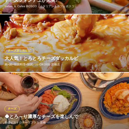
チーズフォンデュが充実♪
Italian ＆ Cafee BOSCO（イタリアン＆カフェボスコ）
野菜のみのチーズフォンデュ！お肉もたっぷりチーズフォンデ
ュ！、チーズフォンデュ食べ放題！ソースも選べる！チーズフォ
ンデューメニュー充実！
Italian ＆ Cafee BOSCO（イタリアン＆カフェボスコ）
チーズタッカルビ
森に佇むイタリアン
大人気！とろとろチーズダッカルビ
ＪＲ京橋駅北口 徒歩3分
肉×鍋×韓国料理×韓国バル OKOGE 京橋店
大阪府大阪市城東区新喜多1-2-7
特製甘辛たれを使用したチーズダッカルビ！程よい辛さととろけ
るチーズの相性が抜群！今ならチーズダッカルビ食べ飲み放題も
ご用意しております！ (京橋/居酒屋/韓国料理/食べ放題/飲み放題/
食べ飲み放題/貸切/チーズタッカルビ/チーズダッカルビ/サムギョ
プサル)
チーズ
◆とろ～り濃厚なチーズを楽しんで
肉×鍋×韓国料理×韓国バル OKOGE 京橋店
原価ビストロチーズプラス 京橋
肉×韓国料理食べ放題