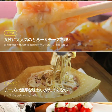
ＪＲ京橋駅 徒歩3分
大阪府大阪市都島区東野田町5-1-21 紫甲ビル4F
チーズ好きにはたまらないお店の《原価ビストロ チーズ＋（プラ
ス）》。フランスやイタリアなど世界各国から取り揃えた選りす
ぐりのチーズをご用意しております。お客様の目の前でとろ～っ
と流すのが魅力な料理も♪ぜひご賞味ください！
チーズ
原価ビストロチーズプラス 京橋
女性に大人気のとろーりチーズ料理♪
SNS映えのチーズ料理
国産豚焼肉と飲み放題 韓国屋台ホンデポチャ 大阪京橋店
ＪＲ東西線大阪城北詰駅 徒歩3分
大阪府大阪市都島区東野田町1-2-1
大人気のチーズタッカルビをはじめ、チーズを使った絶品料理が
満載！特に当店一押しメニュー「エビチーズフォンデュ」はぜひ
食べていただきたい一品！とろ～りチーズにプリプリのエビを絡
めてお召し上がりください♪いろいろ楽しみたい方にはハーフ＆ハ
ーフもおすすめです☆
チーズ
チーズの濃厚な味わいがたまらない！
国産豚焼肉と飲み放題 韓国屋台ホンデポチャ 大阪京橋店
シェフズキッチンポルナレフ
韓国料理 韓国屋台
ＪＲ京橋駅 徒歩3分
大阪府大阪市都島区片町2-10-15 林ビル3F
『パルミジャーノチーズのパスタ』1,100円（税抜）は、大きなパ