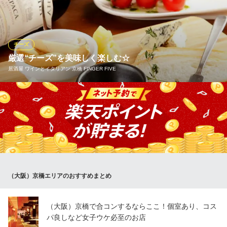
ルミジャーノチーズの中に熱々のクリームとパスタを入れて、シ
ェフがお客様の前で仕上げる料理です♪見応え抜群！当店へお越し
の際はぜひ頼んでほしい一品！濃厚なチーズソースのパスタに粗
びきペッパー仕上げで最後まで美味しくいただけます★
チーズ
厳選“チーズ”を美味しく楽しむ☆
シェフズキッチンポルナレフ
居酒屋 ワインとイタリアン 京橋 FINGER FIVE
イタリアンダイニング
ＪＲ京橋駅 徒歩5分
大阪府大阪市都島区片町2-7-21 片町ビル2F
「チーズフォンデュ」や厳選チーズを使用した一品料理は大好評
☆チーズの味をガッツリ楽しみたいお客様には「チーズ盛り合わ
せ」もおすすめ♪定番の「カマンベール」「スモークチーズ」の
他、深い味わいを楽しめる「フルムダンベール」や、胡椒の刺激
的な味がビールによく合う「ブルサンポワブル」などが味わえま
す！
※こちらは夜のみのこだわりです。
（大阪）京橋エリアのおすすめまとめ
居酒屋 ワインとイタリアン 京橋 FINGER FIVE
貸切可！朝6時迄営業中
（大阪）京橋で合コンするならここ！個室あり、コス
ＪＲ京橋駅 徒歩2分
パ良しなど女子ウケ必至のお店
大阪府大阪市都島区片町2-6-4 みかどビルB1