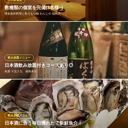
ます。
数種類の個室を完備(3名様~)
博多創作料理と炙りもつ鍋 わらじや 福島店
日本酒酒場 福島スイッチ
日本酒と旬のお料理
少人数用テーブル個室、大人数用テーブル個室やフロア貸し切り
ＪＲ福島駅 徒歩3分
大阪府大阪市福島区福島5-11-6
も対応可能。利用用途に応じてお使いいただけます。※電話にてご
予約ください※
博多創作料理と炙りもつ鍋 わらじや 福島店
飲み放題メニュー
九州料理と炙りもつ鍋
日本酒飲み放題付きコースあり◎
ＪＲ大阪環状線福島（阪神）駅 徒歩3分
魚屋 十忠八九 福島本店
大阪府大阪市福島区福島7-7-10
日本酒飲み放題付きコースもご用意しております◎自分好みの日
本酒を是非見つけてください♪
魚屋 十忠八九 福島本店
鮮魚と季節料理の店
飲み放題メニュー
ＪＲ大阪環状線福島駅 徒歩3分
日本酒に合う毎日獲れたて新鮮魚介！
大阪府大阪市福島区福島7-2-6 ふくまる通り 57