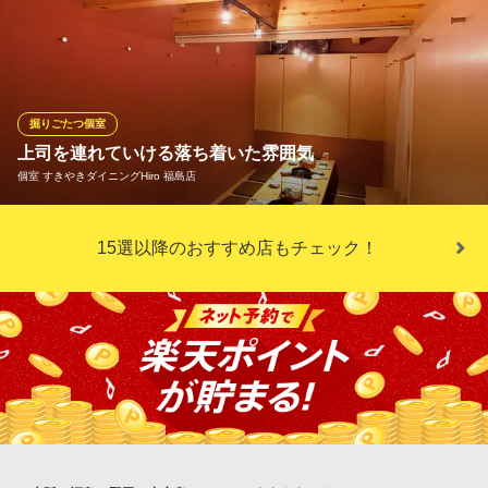
人気のテラス席は開放感あふれる空間で、最大20名様収容と各種
宴会にぴったりのお席です！季節問わずお使い頂けるよう夏は冷
房、冬は暖房完備◎自然感じるナチュラルな雰囲気の中、気持ち
よくお食事をお楽しみ頂けます♪14名様〜貸切も可能！ ゆったり
ソファ席でパーティーはいかがですか？？♪
掘りごたつ個室
上司を連れていける落ち着いた雰囲気
大衆ビストロ うらきんぎょ 福島
個室 すきやきダイニングHiro 福島店
隠れ家/テラス席/個室
ＪＲ東西線新福島駅 徒歩1分
大阪府大阪市福島区福島2-8-15
2階は全席掘りごたつ。4名様または6名様用の半個室仕様です。隣
15選以降のおすすめ店もチェック！
接するお席をつなげてご利用人数は自在に変更OK。最大で20名様
までお集まり可能なお部屋をご用意いたします。木をふんだんに
取り入れたぬくもり溢れるインテリアは“こだわりのある大人”にも
高評価。幅広い世代が集まる宴会、おもてなしにもうってつけで
す。
個室 すきやきダイニングHiro 福島店
国産和牛のすきやきバル
ＪＲ東西線新福島駅2番出口 徒歩3分
大阪府大阪市福島区福島1-6-1