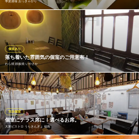
季楽酒場 おっきゃがり
＜海鮮＞厳選された新鮮な魚介類をご堪能！ 美味しいお刺身はも
ちろん、毎日直接仕入れている鮮魚を使用した逸品メニューを各
種ご用意しております！料理に自信アリ！！旨い魚とボリュー
ム、安さが自慢です！うに、さざえ、牡蠣などを種類豊富にご用
意しております！その日のおすすめメニューを是非ご堪能下さ
個室あり
い。
落ち着いた雰囲気の個室のご用意有！
わら焼 鉄板焼 いやさか
季楽酒場 おっきゃがり
海鮮と日本酒特化居酒屋
宴会に、プライベートに、気の合う仲間と楽しい時間を！個室半
ＪＲ大阪環状線福島駅 徒歩3分
大阪府大阪市福島区福島7-2-5
個室のご用意ございます。詳細はお気軽に店舗までお問い合わせ
ください。
わら焼 鉄板焼 いやさか
完全個室
本格わら焼と鉄板焼
個室にテラス席に！選べるお席。
ＪＲ大阪環状線福島駅 徒歩3分
大衆ビストロ うらきんぎょ 福島
大阪府大阪市福島区福島7-7-3