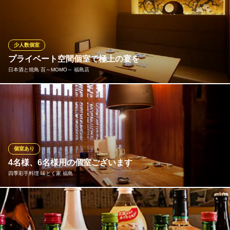
の料理を堪能できる、同窓会・会社宴会にぴったりのコースご用
意！自慢の地鶏を美味しいお酒と共に！各種ご宴会ご予約承り中■
2時間の飲み放題が付いて3500円～とリーズナブルな価格でご提
供しております。
少人数個室
プライベート空間個室で極上の宴を
本気炭火焼き鳥料理 壱屋 福島店
日本酒と焼鳥 百～MOMO～ 福島店
炭火焼と日本酒の居酒屋
ＪＲ福島駅 徒歩1分
大阪府大阪市福島区福島7-11-52
4名様向け個室が3部屋、仕切りを外すことで12名様での個室とし
てご対応いただけます。
日本酒と焼鳥 百～MOMO～ 福島店
福島,日本酒,焼鳥
個室あり
ＪＲ大阪環状線福島駅 徒歩4分
4名様、6名様用の個室ございます
大阪府大阪市福島区福島1-6-10 パールスタイル福島1F
四季彩手料理 味とく家 福島
4名様、6名様の個室をご用意。掘り炬燵でゆっくりお寛ぎくださ
い。 コース料理はお客様のご要望に合わせて料理をお出しさせて
いただきます。 ご利用目的、総合のご予算、お客様の年齢や男