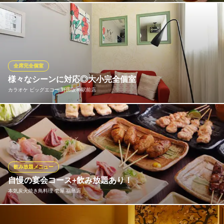
季節ごとに届く、獲れたての旬魚を使用したコース！上品な出汁
にくぐらせつつ、凝縮した魚の旨みが堪能できる自慢の海鮮しゃ
ぶしゃぶや、経験豊かな職人が握る寿司をご提供するご宴会コー
スで、ぜひ魚の“本当の美味しさ”をご堪能ください。コースは 3,0
00円～4,000円にて、多彩にご用意しています。
全席完全個室
様々なシーンに対応◎大小完全個室
漁祭 福島店
カラオケ ビッグエコー 野田阪神駅前店
寿司バル × 日本酒
ＪＲ大阪環状線福島駅 徒歩3分
大阪府大阪市福島区福島7-14-19 福島駅前ビル1F
★全席ソファー完全個室★インテリアだけでなく居心地の良さに
もこだわった、コンセプトルームを完備！なかでも『エレガント
ルーム』は、カラオケとは思えないカワイイ内装が大好評♪※写真
はイメージです。店舗によりルームが異なる場合がございますの
でご了承ください。
飲み放題メニュー
自慢の宴会コース+飲み放題あり！
カラオケ ビッグエコー 野田阪神駅前店
本気炭火焼き鳥料理 壱屋 福島店
全席完全ソファ個室空間
大阪メトロ千日前線野田阪神駅 徒歩1分
大阪府大阪市福島区吉野2-15-12 カドヤビル5～7F
焼き鳥を堪能したいなら『壱屋』！ブランド地鶏を使用した自慢