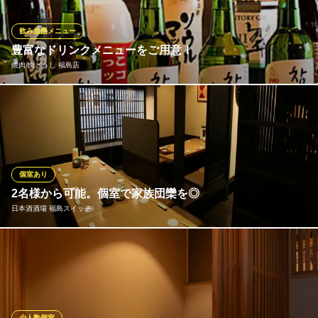
性・女性の人数などを出来るだけ配慮させた形でご予約のお客様
の為だけのメニューを決めさせて頂きます。
飲み放題メニュー
※こちらは夜のみのこだわりです。
豊富なドリンクメニューをご用意！
焼肉 肉どうし 福島店
四季彩手料理 味とく家 福島
福島/個室/和食/接待
お酒だってここまでできる。「幸福をいただくための演出」宴会
ＪＲ大阪環状線福島駅 徒歩1分
大阪府大阪市福島区福島5-10-6
や会社の集まり、女子会や家族とのお食事など様々なシーンでご
利用いただけます！皆様のご予約を心よりお待ちしております◎
特別な時間をお過ごしください♪
個室あり
焼肉 肉どうし 福島店
2名様から可能。個室で家族団欒を◎
黒毛和牛の本格焼肉
日本酒酒場 福島スイッチ
阪神本線福島駅 徒歩1分
大阪府大阪市福島区福島5-14-6 福島阪神クレセントビル1F
2Fのワンフロア掘りごたつ席は、2名～22名様までご利用可能な
個室空間！！各種宴会利用に大人気のお席ですが、こういった時
期ですので2名様から少人数でもご利用可能。ゆったり落ち着いた
雰囲気で、寛ぎながお食事をお楽しみ頂けます！！町家風の隠れ
家で、楽しいひと時をお過ごしください。ご予約お待ちしており
少人数個室