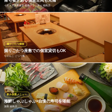
落ち着きある個室空間も完備
イタリア大衆食堂 堂島グラッチェ 福島店
都会の喧騒を忘れさせてくれる「秘密の個室」は、8〜10名様での
少人数グループに最適です。周りを気にせずゆったりと会話を楽
しめるプライベートな空間は、お誕生日会や大切なお集まりにも
喜ばれています。温かみのある照明が包む落ち着いた雰囲気の中
で、親しい方々と至福のひとときをゆっくりとお過ごしいただけ
掘りごたつ個室
ます。
掘りごたつ座敷での個室貸切もOK
※こちらは夜のみのこだわりです。
ちゃんこ ごっつ庵
イタリア大衆食堂 堂島グラッチェ 福島店
仕切りで２名様から個室感覚も はずせば掘りごたつの奥座敷は
イタリアンバル・食堂
１２名様から貸しきり個室として使って頂けます。最大14名様ま
ＪＲ大阪環状線福島駅 徒歩2分
大阪府大阪市福島区福島5-6-6
で可能ですので、お気軽にご相談ください。
ちゃんこ ごっつ庵
飲み放題メニュー
本格ちゃんこ
海鮮しゃぶしゃぶ×自慢の寿司を堪能
阪神本線野田駅 徒歩3分
漁祭 福島店
大阪府大阪市福島区海老江1-3-11