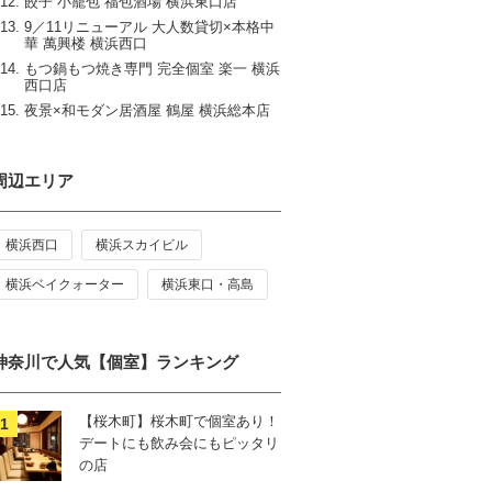
餃子 小籠包 福包酒場 横浜東口店
9／11リニューアル 大人数貸切×本格中
華 萬興楼 横浜西口
もつ鍋もつ焼き専門 完全個室 楽一 横浜
西口店
夜景×和モダン居酒屋 鶴屋 横浜総本店
周辺エリア
横浜西口
横浜スカイビル
横浜ベイクォーター
横浜東口・高島
神奈川で人気【個室】ランキング
【桜木町】桜木町で個室あり！
デートにも飲み会にもピッタリ
の店