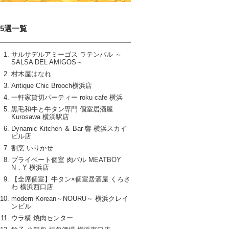
15選一覧
サルサデルアミーゴス ラテンバル ～
SALSA DEL AMIGOS～
村木屋はなれ
Antique Chic Brooch横浜店
一軒家貸切パーティー roku cafe 横浜
黒毛和牛と牛タン専門 個室居酒屋
Kurosawa 横浜駅店
Dynamic Kitchen ＆ Bar 響 横浜スカイ
ビル店
割烹 いりかせ
プライベート個室 肉バル MEATBOY
N．Y 横浜店
【全席個室】牛タン×個室居酒屋 くろさ
わ 横浜西口店
modern Korean～NOURU～ 横浜クレイ
ンビル
ウラ横 焼肉センター