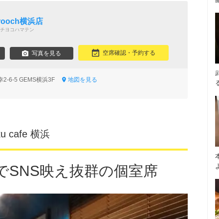
 Brooch横浜店
チヨコハマテン
空席確認・予約する
写真を見る
-6-5 GEMS横浜3F
地図を見る
 cafe 横浜
でSNS映え抜群の個室席