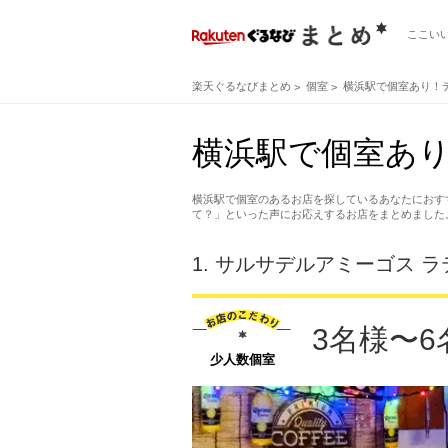
ここい
楽天ぐるなびまとめ
個室
横浜駅で個室あり！
横浜駅で個室あり
横浜駅で個室のあるお店を探しているあなたにおす
て？」といった声にお応えするお店をまとめました
1.
サルサデルアミーゴス ラテンバ
3名様〜
少人数個室