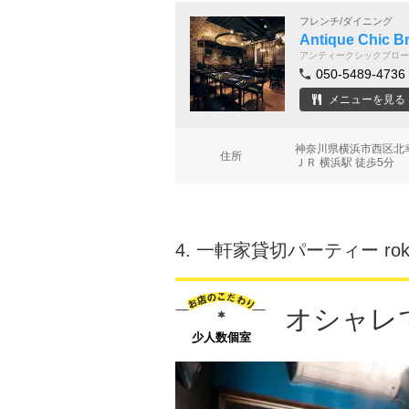
フレンチ/ダイニング
Antique Chic
アンティークシックブロー
050-5489-4736
メニューを見る
神奈川県横浜市西区北幸2
住所
ＪＲ 横浜駅 徒歩5分
4.
一軒家貸切パーティー roku
オシャレ
少人数個室