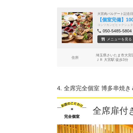
大宮肉バルデート記念
【個室完備】100
コシツカンビヒャクシュタ
050-5485-5804
メニューを見る
埼玉県さいたま市大宮区
住所
ＪＲ 大宮駅 徒歩3分
4.
全席完全個室 博多串焼き
全席扉付
完全個室