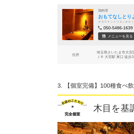
鶏料理
おもてなしとり
オモテナシトリヨシオオミ
050-5486-1639
メニューを見る
埼玉県さいたま市大宮区
住所
ＪＲ 大宮駅 東口 徒歩
3.
【個室完備】100種食べ飲み放
木目を基
完全個室