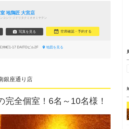
室 地鶏匠 大宮店
ンコシツ ジドリタクミオオミヤテン
空席確認・予約する
写真を見る
町1-17 DAITOビル2F
地図を見る
南銀座通り店
の完全個室！6名～10名様！