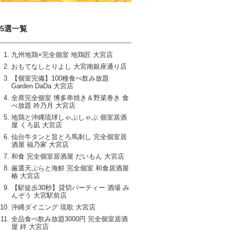
15選一覧
九州地鶏×完全個室 地鶏匠 大宮店
おもてなしとりよし 大宮南銀座通り店
【個室完備】100種食べ飲み放題
Garden DaDa 大宮店
全席完全個室 博多串焼き＆野菜巻き 食
べ放題 吟乃月 大宮店
地鶏と沖縄琉球しゃぶしゃぶ 個室居酒
屋 くろ凪 大宮店
仙台牛タンと旨とろ馬刺し 完全個室居
酒屋 福乃家 大宮店
和食 完全個室居酒屋 だいもん 大宮店
厳選天ぷらと海鮮 完全個室 和食居酒屋
椿 大宮店
【駅徒歩30秒】貸切パーティー 酒場 み
んぞう 大宮駅前店
沖縄ダイニング 琉歌 大宮店
全品食べ飲み放題3000円 完全個室居酒
屋 絆 大宮店