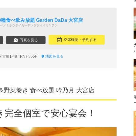
日
種食べ飲み放題 Garden DaDa 大宮店
ベノミホウダイガーデンダダオオミヤテン
空席確認・予約する
写真を見る
宮町1-48 TRNビル5F
地図を見る
＆野菜巻き 食べ放題 吟乃月 大宮店
き完全個室で安心宴会！