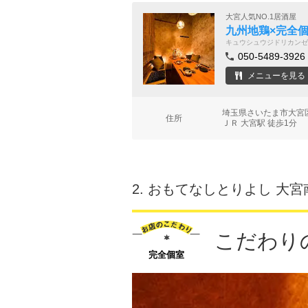
大宮人気NO.1居酒屋
九州地鶏×完全個
キュウシュウジドリカンゼ
050-5489-3926
メニューを見る
埼玉県さいたま市大宮区仲
住所
ＪＲ 大宮駅 徒歩1分
2.
おもてなしとりよし 大宮
こだわり
完全個室