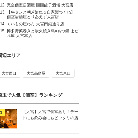
完全個室居酒屋 順順餃子酒場 大宮店
【牛タンと朝〆鮮魚＆自家製つくね】
個室居酒屋とりあえず大宮店
くいもの屋わん 大宮南銀通り店
博多野菜巻きと炭火焼き鳥×もつ鍋 よだ
れ屋 大宮本店
周辺エリア
大宮西口
大宮高島屋
大宮東口
埼玉で人気【個室】ランキング
【大宮】大宮で個室あり！デー
トにも飲み会にもピッタリの店