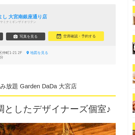
よし 大宮南銀座通り店
ヤミナミギンザドオリテン
空席確認・予約する
写真を見る
仲町1-21 2F
地図を見る
3分
題 Garden DaDa 大宮店
調としたデザイナーズ個室♪