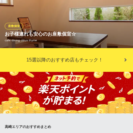
ーで共有にし後世にまた引き継がれていきます。お子様のご誕生
から家族のお誕生日、結婚記念日、米寿、古希など長寿のお祝い
まで、木曽路でお手伝いさせていただきます。小さなお子様がい
らっしゃっても周りの目を気にせずにごゆっくりご利用いただけ
座敷個室
ます。
お子様連れも安心のお座敷個室☆
cafe dining citrus thyme
木曽路 高崎店
しゃぶしゃぶ/日本料理
半個室のお座敷席もご用意しておりますので、お子様連れやカッ
ＪＲ上越線高崎駅 車5分
15選以降のおすすめ店もチェック！
群馬県高崎市上大類町830-1
プルのお客様にも安心してご利用いただけます。
cafe dining citrus thyme
イタリアン＆フレンチ
ＪＲ上越線群馬総社駅 車14分
群馬県高崎市金古町1003
高崎エリアのおすすめまとめ