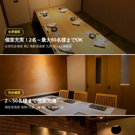
「今日はゆっくり話したい」そんな時は6名様まで使える個室がお
すすめ。程よいお籠り感が、会話をより弾ませてくれます。カウ
ンター席なら、しっぽり一人飲みも様になります
美食酒場 No．19
全席個室
高崎創作料理居酒屋
個室充実！2名～最大60名様までOK
ＪＲ高崎駅 徒歩5分
全席完全個室 鶏と海鮮居酒屋 九州 鶏うお 高崎店
群馬県高崎市通町19
2～4名/4~5名/～6名/～8名/～10名様など、少人数から最大60名様
まで個室にご案内可能です！ご利用人数に応じてお席をご用意い
たします！ゆったり寛げる掘りごたつ席は、プライベートな個室
空間でごゆっくりご宴会をお楽しみください！ご友人やご家族と
のお食事会、飲み会、会社宴会などの大人数のご宴会、団体様も
完全個室
大歓迎！
2～50名様まで個室完備♪
個室居酒屋 地鶏×土鍋ご飯 あし火 高崎本店
全席完全個室 鶏と海鮮居酒屋 九州 鶏うお 高崎店
個室で100種飲み放題
扉付個室は最大50名様ご利用可能！2～4名．4～8名、8～12名様
ＪＲ高崎駅西口 徒歩4分
群馬県高崎市八島町58-1 ウエストワンビルB1
OK！プライベートからご宴会にお薦めの飲み放題付コースは7品