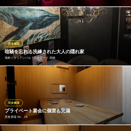
当店には4名様の個室もご用意しております。「達磨」から発想を
得た室内は落ち着いた赤とダウンライトの陰影でラグジュアリー
な雰囲気。特別な記念日や大切な商談など、縁起の良い個室でお
過ごしください
完全個室
RED ROOM ‐ rooftop ＆ grill ‐
喧騒を忘れる洗練された大人の隠れ家
スパニッシュイタリアン
海鮮イタリアンバル・ルチアーノ 高崎
ＪＲ高崎駅 徒歩6分
群馬県高崎市栄町22-30 エテルナ高崎4F
高崎駅西口から徒歩5分という好立地にありながら、一歩足を踏み
入れればそこは都会の喧騒を忘れるシックな異空間。 黒を基調と
したモダンなインテリアと、温かみのある照明が、上質なディナ
ータイムを演出します。
完全個室
海鮮イタリアンバル・ルチアーノ 高崎
プライベート宴会に個室も完備
海鮮イタリアンバル
美食酒場 No．19
ＪＲ高崎駅 徒歩5分
群馬県高崎市通町43 ウィズスクエア2F