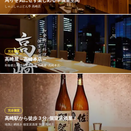
周りを気にせず楽しめる準個室空間
群馬県高崎市通町93-16
しゃぶしゃぶどん亭 高崎店
お座敷席は、他のお席から少し離れた配置になっており、周りを
気にせずお過ごしいただけます。 小さなお子様連れのご家族での
お祝い事や、仲間内での打ち上げなど、プライベートな時間を大
切にしたいお集まりに最適です。※店舗によりレイアウトは異なり
ますので、お問合せください。
完全個室
高崎屋～高崎本店～
しゃぶしゃぶどん亭 高崎店
和食郷土料理個室居酒屋 高崎屋 ‐高崎本店‐
しゃぶしゃぶ・すきやき
ＪＲ信越本線北高崎駅 徒歩20分
群馬県高崎市緑町1-1-1
個室席は2名様～最大50名様までご準備致しております。 テーブ
ル個室を用途に合わせた対応◎
※こちらは夜のみのこだわりです。
和食郷土料理個室居酒屋 高崎屋 ‐高崎本店‐
完全個室
高崎 個室 居酒屋
高崎駅から徒歩３分♪個室居酒屋！
ＪＲ高崎駅西口 徒歩4分
地鶏と網焼き 個室居酒屋 鶏匠 高崎店
群馬県高崎市八島町32-7 6F