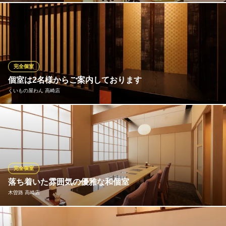
高崎駅近の落ち着いた個室居酒屋！宴会個室席を2名様～6名・8名
様～12名様・小人数個室と宴会貸切用広々個室をご用意しており
ます♪テーブル個室・掘りごたつ個室などお客様のご希望に合う席
をご選択下さい。記憶に残る素敵なひと時を！
完全個室
地鶏と網焼き 個室居酒屋 鶏匠 高崎店
個室は2名様からご案内しております
居酒屋 個室完備 地鶏
くいもの屋わん 高崎店
ＪＲ高崎駅 徒歩5分
群馬県高崎市通町43-1 ウィズスクエア通町3F
多彩なシーンやご利用人数に合わせたお席へご案内いたします！
バリエーション豊かな個室を多数設けております。デートに使え
る2名様個室や飲み会や女子会に使える4名様・6名様・8名様向け
個室。10名様以上のご利用が出来る大型個室などを多数完備！落
ち着きのある空間でお食事をお楽しみ頂けます！
完全個室
落ち着いた雰囲気の優雅な和個室
くいもの屋わん 高崎店
木曽路 高崎店
高崎 居酒屋 個室 肉
ＪＲ高崎線高崎駅西口 徒歩2分
群馬県高崎市八島町110-6 ＴＯ−ＭＯＲＥビル4F
親子三世代でご利用いただけ、人生の大切な１ページをファミリ