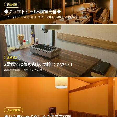
が安心です。
完全個室
◆クラフトビール×個室完備◆
野菜肉捲き串 ばかぼん 高崎
【クラフトビール×肉バル】 MEAT LABO ‐ENISHI‐ 高崎駅前店
高崎駅近くの個室居酒屋
ＪＲ高崎駅西口 徒歩5分
群馬県高崎市連雀町4-3
大人数のご宴会から少人数のご宴会まで幅広く対応可能！！
【クラフトビール×肉バル】 MEAT LABO ‐ENISHI‐ 高崎駅
前店
高崎 個室 居酒屋
全席個室
ＪＲ高崎駅西口 徒歩4分
2階席では焼き肉をご堪能ください！
群馬県高崎市八島町32-7 4F
串揚げ居酒屋 三代目 さんたろう
少人数から個室がご用意できます！デートにも女子会にもお気軽
にご利用ください！
串揚げ居酒屋 三代目 さんたろう
串揚げと焼肉居酒屋
少人数個室
ＪＲ高崎駅 徒歩5分