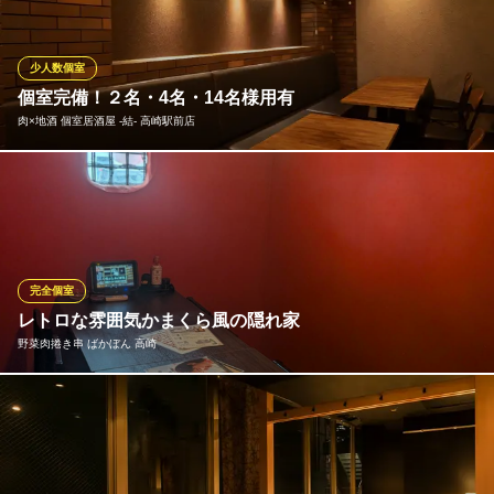
4,000円～ご用意しております！
個室居酒屋 地鶏×土鍋ご飯 あし火 高崎本店
少人数個室
高崎 土鍋 個室居酒屋
個室完備！２名・4名・14名様用有
ＪＲ高崎駅 徒歩2分
肉×地酒 個室居酒屋 ‐結‐ 高崎駅前店
群馬県高崎市八島町110-6 TO-MOREビル2F
最大14名様用個室 × １室・4名様用個室 × 5室・２名様用個室 × ２
室 人目を気にせず食事を楽しみたい方やデート、女子会におすす
めのお席です
肉×地酒 個室居酒屋 ‐結‐ 高崎駅前店
完全個室
高崎 個室 居酒屋
レトロな雰囲気かまくら風の隠れ家
ＪＲ高崎駅 徒歩2分
野菜肉捲き串 ばかぼん 高崎
群馬県高崎市八島町110-6 TO-MOREビル4F
鮮やかな赤色の壁が非日常を演出するかまくら風の完全個室は、5
～8名様でゆったり過ごせる当店の人気席です。同僚との飲み会や
女子会、趣味の集まりを、非日常の雰囲気の中でゆったりとお楽
しみいただけます。大変埋まりやすいお席のため、早めのご予約