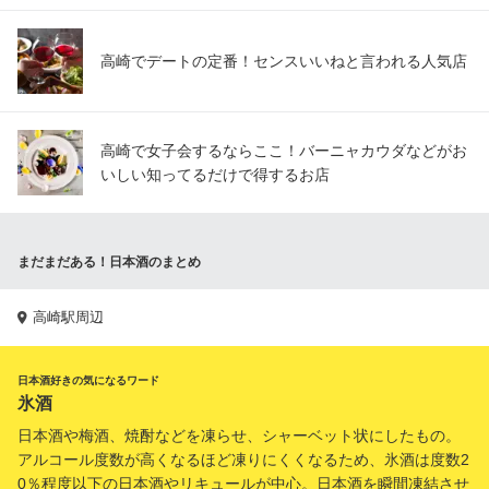
高崎でデートの定番！センスいいねと言われる人気店
高崎で女子会するならここ！バーニャカウダなどがお
いしい知ってるだけで得するお店
まだまだある！日本酒のまとめ
高崎駅周辺
日本酒好きの気になるワード
氷酒
日本酒や梅酒、焼酎などを凍らせ、シャーベット状にしたもの。
アルコール度数が高くなるほど凍りにくくなるため、氷酒は度数2
0％程度以下の日本酒やリキュールが中心。日本酒を瞬間凍結させ