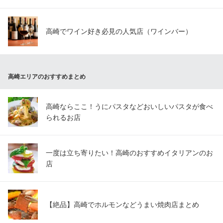
高崎でワイン好き必見の人気店（ワインバー）
高崎エリアのおすすめまとめ
高崎ならここ！うにパスタなどおいしいパスタが食べ
られるお店
一度は立ち寄りたい！高崎のおすすめイタリアンのお
店
【絶品】高崎でホルモンなどうまい焼肉店まとめ