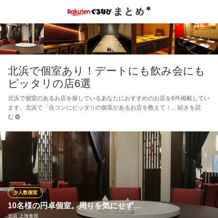
北浜で個室あり！デートにも飲み会にも
ピッタリの店6選
北浜で個室のあるお店を探しているあなたにおすすめのお店を6件掲載してい
ます。北浜で「合コンにピッタリの個室があるお店を教えて！
続きを読
む
少人数個室
10名様の円卓個室。周りを気にせず…
北浜 上海食苑