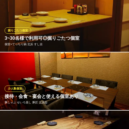
大阪府大阪市中央区平野町2-6-11 ホーコス伏見屋ビルB1
個室は2名様から最大60名様までご用意！ゆったりお寛ぎいただけ
る個室をご用意しております。お料理はアラカルト以外にも種類
豊富なコースからお選びいただけるので、幹事様も鼻高々！全国4
7都道府県の地酒飲み放題プランは大好評☆大小宴会、接待などさ
まざまなシーンにぜひご利用ください。 60名様以上は要お問合せ
掘りごたつ個室
3~30名様で利用可◎掘りごたつ個室
北浜 地酒や わだち
個室×てっちり鍋 北浜 すし吉
全国の地酒と鮮魚＆干物
京阪本線北浜駅 徒歩1分
大阪府大阪市中央区北浜1-8-16 B1
接待や会食、顔合わせに最適です！大人数の場合は間仕切りを取
り、最大30名様でのご利用も可能！ご利用シーンに合わせて使え
るので、幹事さまにもご好評頂いております。
個室×てっちり鍋 北浜 すし吉
少人数個室
寿司屋、一品料理、鍋
接待・会食・宴会と使える個室あり
大阪メトロ堺筋線北浜駅 徒歩7分
豚しゃぶ せいろ蒸し 豚匠 北浜邸
大阪府大阪市中央区淡路町1-3-6
少人数から大人数までの宴会もできるお部屋をご用意しておりま
す。様々ななシーンでご利用くださいませ。 ゆったりと当店自慢