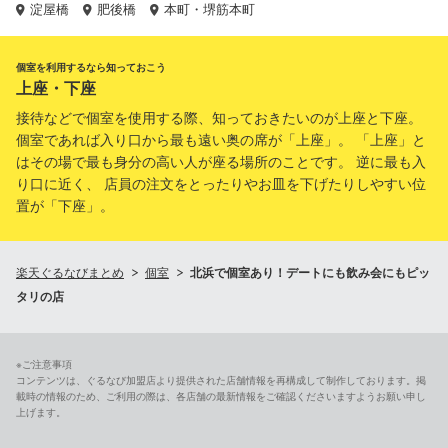
淀屋橋
肥後橋
本町・堺筋本町
個室を利用するなら知っておこう
上座・下座
接待などで個室を使用する際、知っておきたいのが上座と下座。
個室であれば入り口から最も遠い奥の席が「上座」。 「上座」と
はその場で最も身分の高い人が座る場所のことです。 逆に最も入
り口に近く、 店員の注文をとったりやお皿を下げたりしやすい位
置が「下座」。
楽天ぐるなびまとめ
個室
北浜で個室あり！デートにも飲み会にもピッ
タリの店
※ご注意事項
コンテンツは、ぐるなび加盟店より提供された店舗情報を再構成して制作しております。掲
載時の情報のため、ご利用の際は、各店舗の最新情報をご確認くださいますようお願い申し
上げます。