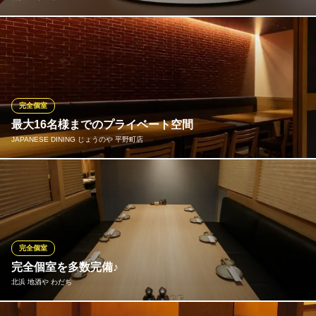
ご家族でのお集まりや会社宴会にも人気の個室は2つ。どちらも円
卓で、皆様顔を合わせてワイワイ楽しめるようになっておりま
す。個室は人気となっておりますので、ご予約はお早めにお願い
します。
完全個室
北浜 上海食苑
最大16名様までのプライベート空間
本格中華
JAPANESE DINING じょうのや 平野町店
大阪メトロ堺筋線北浜駅 徒歩1分
大阪府大阪市中央区北浜1-8-16 大阪証券取引所ビルB1
赤レンガの壁紙と大理石風のフロア、落ち着いたトーンのインテ
リアが大人な雰囲気を演出！温かい光の照明は気持ちをリラック
スさせてくれます。個室席はしっかりと壁や扉で仕切られている
ので、周囲を気にせずご利用いただけます。10名様～ご使用いた
だけますので、接待や会社宴会などにぜひご活用ください。
完全個室
完全個室を多数完備♪
JAPANESE DINING じょうのや 平野町店
北浜 地酒や わだち
日本酒やワインも飲放題
大阪メトロ御堂筋線淀屋橋駅 徒歩6分