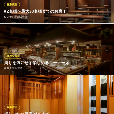
なんでも揃う居酒屋
座敷個室
南海本線堺駅 徒歩2分
■2名様〜最大30名様までのお席！
大阪府堺市堺区栄橋町1-5-6 KSハイムツー
KICHIRI 堺東駅前店
■個室タイプのお席は2名様〜最大15名様まで■場所も南海高野線
堺東駅西出口から堺銀座通り内徒歩3分と駅近でアクセス便利です
♪■お席についてのご相談などお気軽にお問い合わせください！
KICHIRI 堺東駅前店
優雅な個室
ダイニング×居酒屋
周りを気にせず楽しめるコーナー席
南海高野線堺東駅 徒歩2分
南海グリル 中店
大阪府堺市堺区中瓦町2-2-5 イガクニビル1F
1・2階のフロアで、全80席をご用意しております。11名様までご
利用いただける個室のほか、2名様からご利用頂けるパーテーショ
ンで区切られた空間が各所にございます。他のお客様が気になら
ない構造で開放感もあるので、個室よりもカウンター席や半個室
をご指定になるお客様も多いです。お気軽にお問い合わせ下さ
座敷個室
い。