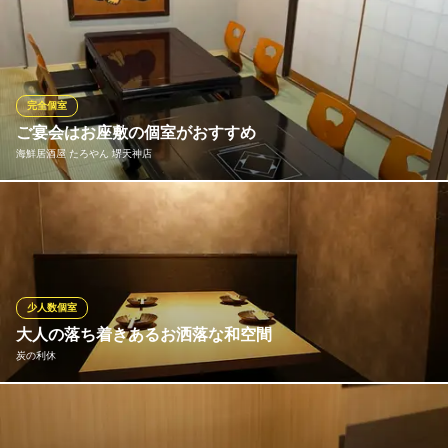
貸切宴会を9名様～12名様（４名様×３テーブル）で受付可能とな
南海高野線堺東駅 徒歩3分
大阪府堺市堺区中瓦町2-3-29 瓦町ウエノビル6F
っております。各種宴会、飲み会、食事に是非ご利用下さい。
3秒セルフ飲み放題 焼肉酒場 堺本店
熟練肉職人の焼肉酒場
完全個室
南海本線堺駅 徒歩2分
ご宴会はお座敷の個室がおすすめ
大阪府堺市堺区栄橋町1-9-3
海鮮居酒屋 たろやん 堺天神店
ゆったりくつろげるお座敷を完備。個室になっているのでゆっく
りのびのびお食事ができる事間違いなし！
海鮮居酒屋 たろやん 堺天神店
創作海鮮炭火焼き酒場
少人数個室
阪堺電気軌道阪堺線花田口駅 徒歩2分
大人の落ち着きあるお洒落な和空間
大阪府堺市堺区櫛屋町東1-2-4
炭の利休
周りの視線を気にせずゆったり寛げる、程よい開放感が魅力の半
個室は、大人のデートや女子会など特別なプライベートシーンに