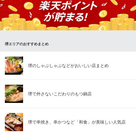
など、大切なひとときをゆったりとお過ごしください。プライベ
ートな空間で、季節の味わいを心ゆくまでご堪能いただけます。
日本料理 たけむら
料亭・懐石料理・和食
南海本線堺駅 徒歩8分
堺エリアのおすすめまとめ
大阪府堺市堺区大町東1-2-4
堺のしゃぶしゃぶなどがおいしい店まとめ
堺で外さないこだわりのもつ鍋店
堺で串焼き、串かつなど「和食」が美味しい人気店