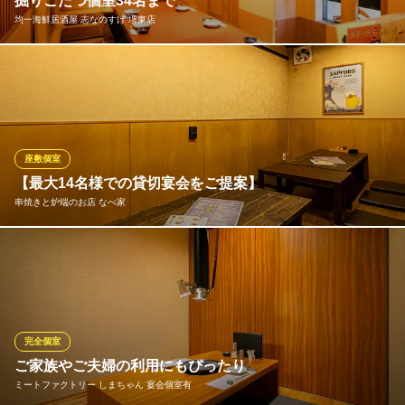
掘りごたつ個室34名まで
均一海鮮居酒屋 志なのすけ 堺東店
南海グリル 中店
大阪堺で宮崎牛ステーキ
宴会用の個室は、すべて掘りごたつ席。足元楽ちんでのんびり過
南海本線堺駅東口 徒歩8分
大阪府堺市堺区車之町西1-25-2
ごせます。3名から人数に応じて個室にでき、最大34名まで一堂に
会せます
均一海鮮居酒屋 志なのすけ 堺東店
座敷個室
均一海鮮居酒屋
【最大14名様での貸切宴会をご提案】
南海高野線堺東駅 徒歩3分
串焼きと炉端のお店 なべ家
大阪府堺市堺区北瓦町2-1-30
当店の2階はご宴会にとっても便利な座敷のお席をご用意しており
ます。貸切でごゆっくりおくつろぎ頂けます。ご予約はお早めに
お願い致します。
串焼きと炉端のお店 なべ家
完全個室
拘り食材炉端焼き居酒屋
ご家族やご夫婦の利用にもぴったり
南海本線堺駅南口 徒歩1分
ミートファクトリー しまちゃん 宴会個室有
大阪府堺市堺区栄橋町1-6-5