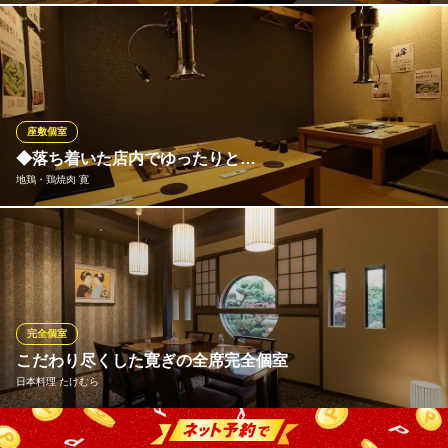
当店は、2名様～10名様までお座りいただける3つの完全個室をご
用意しております。店内奥にご用意しているため、他のお客様と
顔を合わせる機会も少なく、接待やデートシーンにも重宝してい
ただけます。皆が大好きな焼肉は、ご家族のお集まりにもぴった
りで、カジュアルなお顔合わせやご友人とのお食事にも便利で
座敷個室
す。
◆落ち着いた店内でゆったりと…
地鶏・鶏焼肉 寛
ミートファクトリー しまちゃん 宴会個室有
黒毛和牛を味わう焼肉店
木を基調としたぬくもり溢れる落ち着いた雰囲気の店内にはカウ
南海高野線堺東駅 徒歩10分
大阪府堺市堺区戎之町東2-1-7 菅原ビル1F
ンター席や個室をご用意。お一人様からご友人とのお食事まで幅
広くご利用いただけます。当店で至福のひと時をお過ごしくださ
い。
完全個室
地鶏・鶏焼肉 寛
こだわり尽くした寛ぎの全席完全個室
豊富な地鶏料理を堪能
日本料理 たけむら
南海本線堺駅 徒歩2分
大阪府堺市堺区栄橋町1-5-10
椅子席の上質空間で、会食・接待・法事・慶事・結納・顔合わせ