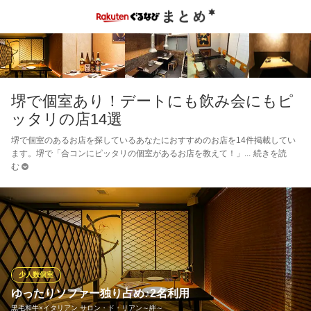
堺で個室あり！デートにも飲み会にもピ
ッタリの店14選
堺で個室のあるお店を探しているあなたにおすすめのお店を14件掲載してい
ます。堺で「合コンにピッタリの個室があるお店を教えて！」
続きを読
む
少人数個室
ゆったりソファー独り占め♪2名利用
黒毛和牛×イタリアン サロン・ド・リアン～絆～