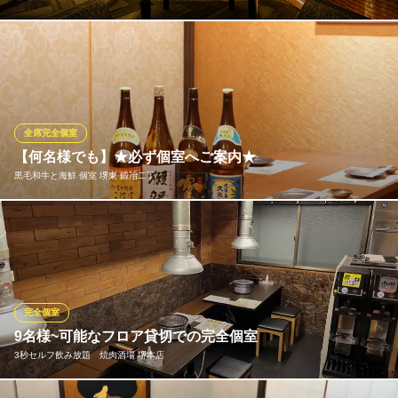
少人数半個室は2名様からご利用できます。席の間にはゆとりをも
たせており、仕切りも設けております。ディナーコースも2名様か
らご予約可能ですので、デートやお祝いシーンにもぴったり。他
の席を気にすることなく、程よいプライベート感の中で食事と会
話をゆったりとお楽しみいただけます。
全席完全個室
【何名様でも】★必ず個室へご案内★
黒毛和牛×イタリアン サロン・ド・リアン～絆～
黒毛和牛と海鮮 個室 堺東 鍛冶二丁
堺東の新感覚イタリアン
南海高野線堺東駅 徒歩5分
大阪府堺市堺区新町5-16 堺東アサヒビル2F
【各種宴会ご予約承り中】南海高野線堺東駅西出口より徒歩約4
分！鍛冶二丁堺東駅前店2名様～最大60名様までOK◎必ず、個室
へご案内いたします◎＜完全個室＞でゆったり、お過ごしいただ
けます♪デートやご家族でなど様々なシーンでご利用いただけます
♪※人数に応じてサイズを調整できるのでご要望お申し付け下さ
完全個室
い。
9名様~可能なフロア貸切での完全個室
3秒セルフ飲み放題 焼肉酒場 堺本店
黒毛和牛と海鮮 個室 堺東 鍛冶二丁
チーズ/宴会/食べ放題