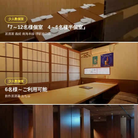
最適な洗練された空間です。他にも、臨場感溢れる調理風景を目
前に愉しめる大人なカウンター席や、お席の間隔が広くゆとりあ
る清潔で広々としたテーブル席など多様なお席をご用意しており
少人数個室
ます。
『7～12名様個室 4～6名様半個室』
居酒屋 義経 南海本線 堺駅南口店
炭の利休
備長炭焼き鳥と串焼き
プライベート空間となる「個室」でごゆっくりとおくつろぎ頂け
南海高野線堺東駅 徒歩4分
大阪府堺市堺区中瓦町2ｰ1-3 4F
ます。7～12名様個室/４～６名様の半個室など種類豊富にご用意
しておりますので、少人数でのお集まりにぜひご利用下さいま
せ。メニュー内容のご要望も承っておりますので、お気軽にご連
絡下さい！
少人数個室
6名様～ご利用可能
居酒屋 義経 南海本線 堺駅南口店
創作居酒屋 おちゅ
海鮮和風居酒屋・京料理
南海本線堺駅南口 徒歩1分
大阪府堺市堺区栄橋町1-10-1 ショップ南海堺内
6名様～30名様までご利用可能な完全個室席。仕切りを調整しての
空間となっており、人数などご相談ください。
創作居酒屋 おちゅ