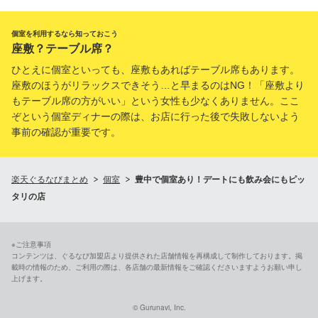
個室を利用するなら知っておこう
座敷？テーブル席？
ひとえに個室といっても、座敷もあればテーブル席もあります。
座敷のほうがリラックスできそう…と早まるのはNG！「座敷より
もテーブル席の方がいい」という女性も少なくありません。ここ
ぞという個室ディナーの際は、お店に行った後で失敗しないよう
事前の確認が重要です。
楽天ぐるなびまとめ
個室
豊中で個室あり！デートにも飲み会にもピッ
タリの店
※ご注意事項
コンテンツは、ぐるなび加盟店より提供された店舗情報を再構成して制作しております。掲
載時の情報のため、ご利用の際は、各店舗の最新情報をご確認くださいますようお願い申し
上げます。
© Gurunavi, Inc.