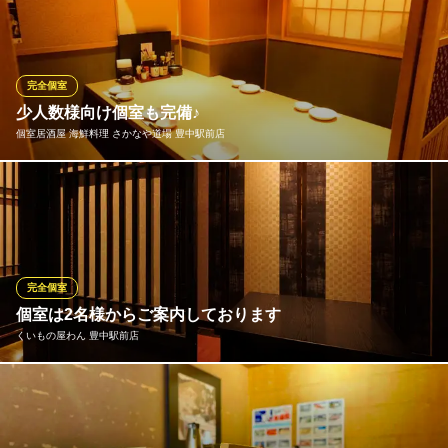
かにの松葉亭
■山陰専属業者直送■
北大阪急行線桃山台駅 車7分
完全個室
大阪府豊中市東豊中町4-16-10
少人数様向け個室も完備♪
個室居酒屋 海鮮料理 さかなや道場 豊中駅前店
仲の良いご友人やデートでのご利用にぴったりです！美味しい食
事とお酒で、話が弾むこと間違いなし！最高のひと時をお過ごし
くださいませ。さかなや道場こだわりの料理と厳選したお酒をゆ
っくりお楽しみいただける寛ぎ空間となっております。
完全個室
個室居酒屋 海鮮料理 さかなや道場 豊中駅前店
個室は2名様からご案内しております
豊中駅居酒屋飲み放題
くいもの屋わん 豊中駅前店
阪急宝塚線豊中駅 徒歩2分
大阪府豊中市玉井町1-3-2 1F
多彩なシーンやご利用人数に合わせたお席へご案内いたします！
バリエーション豊かな個室を多数設けております。デートに使え
る2名様個室や飲み会や女子会に使える4名様・6名様・8名様向け