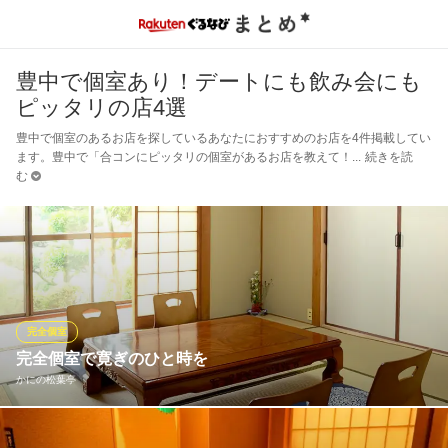
豊中で個室あり！デートにも飲み会にも
ピッタリの店4選
豊中で個室のあるお店を探しているあなたにおすすめのお店を4件掲載してい
ます。豊中で「合コンにピッタリの個室があるお店を教えて！
続きを読
む
完全個室
完全個室で寛ぎのひと時を
かにの松葉亭
お座敷タイプの完全個室 最大８名様まで承れます。