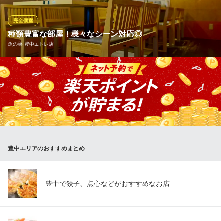
個室。10名様以上のご利用が出来る大型個室などを多数完備！落
ち着きのある空間でお食事をお楽しみ頂けます！
完全個室
種類豊富な部屋！様々なシーン対応◎
くいもの屋わん 豊中駅前店
魚の巣 豊中エトレ店
個室のある和風居酒屋
阪急宝塚線豊中駅 徒歩1分
大阪府豊中市玉井町1-2-3 野口商事ビル3F
大～小宴会などご利用シーンに合わせたお部屋を他種ご用意！最
大24名までご利用可能！6名～12名までの個室あり！ソファーも4
名様～8名様で落ち着いた雰囲気で大人気。和モダンの落ち着いた
店内は、高級感すら感じますが、お値段はリーズナブル！いつで
も気軽に楽しめる好アクセスの海鮮居酒屋！
魚の巣 豊中エトレ店
豊中エリアのおすすめまとめ
寿司・漁師料理
阪急宝塚線豊中駅 徒歩1分
大阪府豊中市玉井町1-1-1 エトレ豊中4Ｆ
豊中で餃子、点心などがおすすめなお店