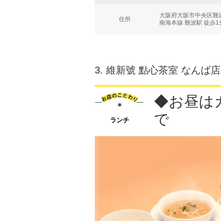
大阪府大阪市中央区難波5
住所
南海本線 難波駅 徒歩1
3.
維新號 點心茶室 なんば店
◆お昼は
で
ランチ