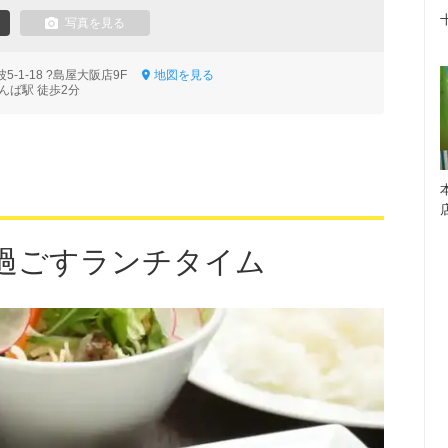
写真を見る
-1-18 ?島屋大阪店9F
地図を見る
んば駅 徒歩2分
過ごすランチタイム