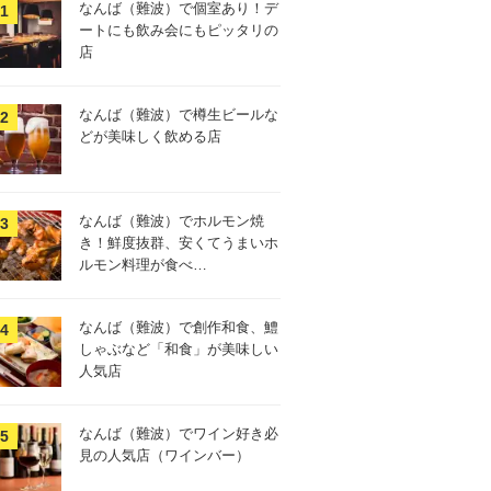
なんば（難波）で個室あり！デ
ートにも飲み会にもピッタリの
店
なんば（難波）で樽生ビールな
どが美味しく飲める店
なんば（難波）でホルモン焼
き！鮮度抜群、安くてうまいホ
ルモン料理が食べ…
なんば（難波）で創作和食、鱧
しゃぶなど「和食」が美味しい
人気店
なんば（難波）でワイン好き必
見の人気店（ワインバー）