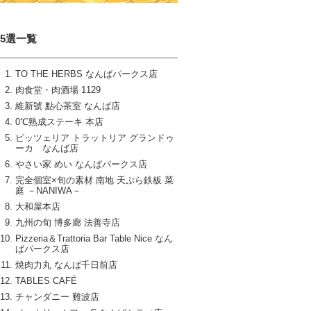
15選一覧
TO THE HERBS なんばパークス店
肉食堂・肉酒場 1129
維新號 點心茶室 なんば店
0℃熟成ステーキ 本店
ピッツェリア トラットリア グランドゥ
ーカ なんば店
やさい家 めい なんばパークス店
完全個室×旬の素材 南地 天ぷら鉄板 菜
庭 －NANIWA－
大和屋本店
九州の旬 博多廊 法善寺店
Pizzeria＆Trattoria Bar Table Nice なん
ばパークス店
焼肉力丸 なんば千日前店
TABLES CAFÉ
チャンダニー 難波店