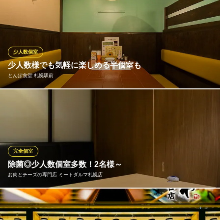
夜景が見えるソファー席は女子会・カップルのデートに大人気★
誕生日や記念日などの特別な日にぜひご利用ください♪ 完全個室
のソファー席はデートや女子会、各種宴会にぴったり！宴会も人
数に合わせた個室をご用意いたします
少人数個室
【JR55店】個室×イタリアンダイニング グラッツェ 札幌駅J
少人数様でも気軽に楽しめる半個室も
R55店
とんぼ食堂 札幌駅前
夜景の見えるダイニング
ＪＲ函館本線札幌駅 徒歩3分
北海道札幌市中央区北5条西5-1-1 JRsapporoビル6F
半個室風BOX席も多数ご用意！ご宴会も楽しめる中団体様使いも
できるレイアウトのBOX席です！ お気軽にご相談下さいませ♪
とんぼ食堂 札幌駅前
札幌駅直結の居酒屋
完全個室
札幌市営地下鉄東豊線さっぽろ駅 徒歩1分
除菌◎少人数個室多数！2名様～
北海道札幌市中央区北4条西1 B1
お肉とチーズの専門店 ミートダルマ札幌店
友人同士の飲み会や会社のご宴会に◎！少人数～団体様まで個室
でご案内！デートや記念日等のプライベートからビジネスシーン