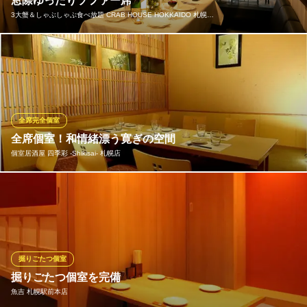
窓際ゆったりソファー席
3大蟹＆しゃぶしゃぶ食べ放題 CRAB HOUSE HOKKAIDO 札幌…
スタンピーズ カフェ＆ダイニングバー
日本初競馬レストラン
大きな窓際の席は、ゆったりおくつろぎいただけるソファー席と
札幌市営地下鉄東豊線さっぽろ駅 徒歩1分
北海道札幌市中央区北4条西2-1-2 キタコートレードビルB1
なっております。デートや女子会などにもおすすめです。
3大蟹＆しゃぶしゃぶ食べ放題 CRAB HOUSE HOKKAIDO
札幌駅前店
全席完全個室
3大蟹食べ放題
全席個室！和情緒漂う寛ぎの空間
札幌市営地下鉄東豊線さっぽろ駅 徒歩1分
個室居酒屋 四季彩 ‐Shikisai‐ 札幌店
北海道札幌市中央区北3条西2-1-13 NC北専北3条ビル2F
和の雰囲気にこだわった完全個室。旅館のような雰囲気でごゆっ
くりお寛ぎいただけるお席となっております。。こちらの完全個
室のお席は2名様～最大30名様までご利用いただけます。
個室居酒屋 四季彩 ‐Shikisai‐ 札幌店
掘りごたつ個室
札幌駅の個室居酒屋
掘りごたつ個室を完備
札幌市営地下鉄東豊線さっぽろ駅3番出口 徒歩1分
魚吉 札幌駅前本店
北海道札幌市中央区北四条西4-1 読売北海道ビル2F