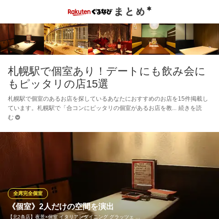
札幌駅で個室あり！デートにも飲み会に
もピッタリの店15選
札幌駅で個室のあるお店を探しているあなたにおすすめのお店を15件掲載し
ています。札幌駅で「合コンにピッタリの個室があるお店を教
続きを読
む
全席完全個室
《個室》2人だけの空間を演出
【北2条店】夜景×個室 イタリアンダイニング グラッツェ …