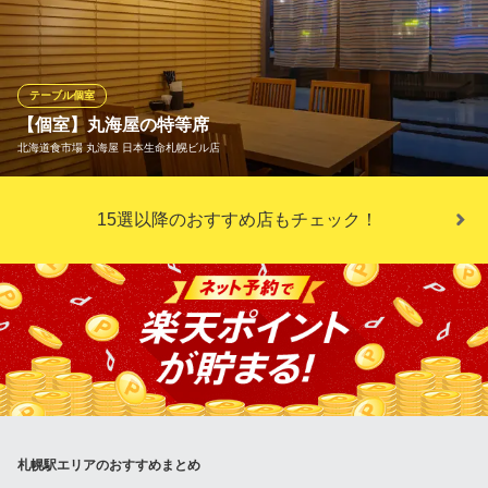
名様まで対応可能です。
北海道食市場 丸海屋 離
北海道の味覚満喫
テーブル個室
札幌市営地下鉄南北線さっぽろ駅 徒歩3分
【個室】丸海屋の特等席
北海道札幌市中央区北2条西2-15 STV北2条ビルB1
北海道食市場 丸海屋 日本生命札幌ビル店
季節ごとに行われる様々なイベントと北３条広場（アカプラ）の
15選以降のおすすめ店もチェック！
情景をを眺めながら仲の良いお友達との素敵なランチは如何でし
ょうか♪※こちらのお席はランチ特別プランご予約専用のお席とな
ります。
北海道食市場 丸海屋 日本生命札幌ビル店
北海道食市場
札幌市営地下鉄東豊線さっぽろ駅 徒歩3分
北海道札幌市中央区北3条西4-1-1 日本生命札幌ビル1F
札幌駅エリアのおすすめまとめ