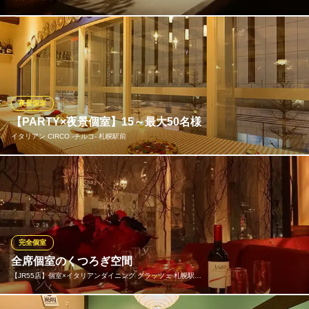
個室でお誕生日や記念日にはサプライズのご演出を♪大切な人のお
祝いにもおすすめです★おしゃれな個室でごゆっくりとお寛ぎい
ただけるので女子会やデートにぴったりです。周りを気にせずに
ゆったりとお食事をお楽しみいただけます。各種コースもご用意
しておりますので、ご予約はお気軽にお問い合わせくださいま
夜景個室
せ。
【PARTY×夜景個室】15～最大50名様
イタリアン CIRCO ‐チルコ‐ 札幌駅前
【北2条店】夜景×個室 イタリアンダイニング グラッツェ 北
2条店
個室でイタリアンを堪能
街並みを軽く見下ろしながら優雅なイタリアンパーティーを。 最
札幌市営地下鉄南北線さっぽろ駅 徒歩3分
大50名様まで対応できる宴会個室はCIRCOだけ！ 新年会、歓送迎
北海道札幌市中央区北2条西3-1-18 第25桂和ビル3F
会、各種PARTYのご予約、お問い合わせはお早めに！
イタリアン CIRCO ‐チルコ‐ 札幌駅前
完全個室
貸切パーティー 夜景
全席個室のくつろぎ空間
札幌市営地下鉄さっぽろ駅19番出口 徒歩1分
【JR55店】個室×イタリアンダイニング グラッツェ 札幌駅…
北海道札幌市中央区北4条西2 札幌TRビル3F