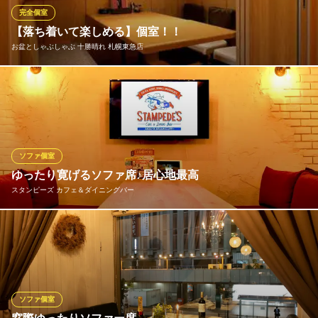
で、雨でも大丈夫！会社宴会、友人との飲み会にも最適です♪
完全個室
【落ち着いて楽しめる】個室！！
とれたて北海道 札幌駅前店
お盆としゃぶしゃぶ 十勝晴れ 札幌東急店
新鮮海鮮寿司和食居酒屋
地下鉄東豊線札幌駅 徒歩1分
北海道札幌市中央区北4条西1 北農ビルB1
周りを気にせずに過ごすことのできる、落ち着いた雰囲気の個室
でゆっくりとお楽しみいただけます。
お盆としゃぶしゃぶ 十勝晴れ 札幌東急店
しゃぶしゃぶ食べ放題
ソファ個室
札幌市営地下鉄東豊線さっぽろ駅 徒歩1分
ゆったり寛げるソファ席♪居心地最高
北海道札幌市中央区北4条西2 さっぽろ東急百貨店10F
スタンピーズ カフェ＆ダイニングバー
ついつい長居してしまう半個室のふかふかソファ席。楽しい話や
大事な話もリラックスして話ができる空間です。昼帯ではソファ
席に設置されているテレビモニターにパソコンを接続し、打ち合
わせや交流会を行ったり、夜帯はカップルや少人数グループで飲
み会などに利用が多いです！ソファ席で全貸切で10名～20名の宴
ソファ個室
会もアリ◎