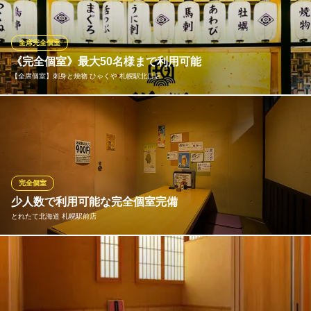
まで幅広いニーズに合う個室席をご用意しております。自慢の逸
品を詰め込んだ大満足のコースは、2H飲み放題付4500円(税込)～
各種ご用意しております。飲み会、宴会、女子会、歓送迎会に
全席完全個室
◎！
《完全個室》最大50名様まで利用可能
【全席個室】刺身と焼物 ひゃくや 札幌駅北口店
お肉とチーズの専門店 ミートダルマ札幌店
札幌駅 肉バル
ゆったり寛ぎの掘りごたつ席は少人数から最大50名様までOK全席
札幌市営地下鉄東豊線さっぽろ駅 徒歩3分
北海道札幌市中央区北4条西5-1 アスティ45ビルB1
【扉】が付いた完全個室
【全席個室】刺身と焼物 ひゃくや 札幌駅北口店
完全個室◆刺身◆焼鳥
完全個室
ＪＲ函館本線札幌駅北口 徒歩3分
少人数で利用可能な完全個室完備
北海道札幌市北区北9条西3-19-1 ノルテプラザ1F
とれたて北海道 札幌駅前店
2～5名様用、6～8名様用、10～12名様用、15名～22名様用、25
名～44名様までOKなどさまざまなシーンで使える掘りごたつ個室
をご用意。その他、お部屋を繋げて人数に合わせた部屋作りも可
能。最大24名様収容の椅子席個室もあります。札幌駅直結なの