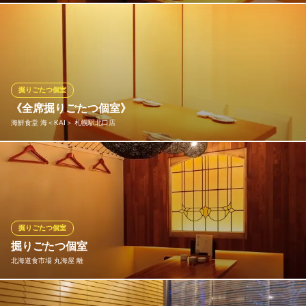
2名様から団体様まで幅広くご利用可能の掘り炬燵式個室を完備し
ております。ゆったりとした時間をお過ごし頂けます。
魚吉 札幌駅前本店
個室完備／旬の北海海鮮
掘りごたつ個室
札幌市営地下鉄南北線さっぽろ駅5番出口 徒歩1分
《全席掘りごたつ個室》
北海道札幌市北区北7条西2-8-1 札幌北ビルB1
海鮮食堂 海＜KAI＞ 札幌駅北口店
オフィス街にひっそりとたたずむ隠れ家的空間。掘りごたつで足
を伸ばして一日の疲れを癒して下さい。
海鮮食堂 海＜KAI＞ 札幌駅北口店
海鮮居酒屋
掘りごたつ個室
ＪＲ函館本線札幌駅 徒歩3分
掘りごたつ個室
北海道札幌市北区北7条西4-8-3 北口ヨシヤビルB1
北海道食市場 丸海屋 離
掘りごたつ個室はつなげてご利用いただけます。 5名様～最大80