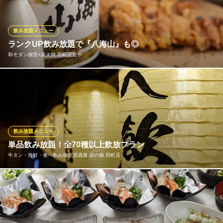
なラインナップを取り揃えています。さらに＋500円でプレミアム
飲み放題にグレードアップ可能！地酒や銘柄焼酎、こだわりのカ
クテル、贅沢サワーまで楽しめます！
飲み放題メニュー
※こちらは夜のみのこだわりです。
ランクUP飲み放題で『八海山』も◎
和モダン個室×炭火焼 田町正直や
個室居酒屋 くいもの屋わん 田町店
田町 個室 居酒屋わん
当店の飲み放題プランはコース・単品とも『アサヒ スーパードラ
ＪＲ田町駅 徒歩2分
東京都港区芝5-31-24 勝文館共同ビル2・3F
イ』付き！その他、サワー、焼酎、ハイボール、カクテル、ワイ
ンなど多彩なドリンクをご用意しております。さらに、お一人様
プラス600円(税抜)で『八海山』や『黒霧島』等も対象の『ランク
UP飲み放題』に変更可能！ワンランク上のご宴会にぜひご活用く
飲み放題メニュー
ださい。
単品飲み放題！全70種以上飲放プラン
牛タン・海鮮・食べ飲み個室居酒屋 吉の蔵 田町店
和モダン個室×炭火焼 田町正直や
田町の炭火焼き居酒屋
単品飲み放題2200円→1500円!!生ビールからカクテル日本酒まで7
ＪＲ田町駅芝浦口 徒歩5分
東京都港区芝浦3-12-16
0種類以上のラインナップでご用意いたします！二次会にも最適な
プランとなっております！様々なシーンでご利用ください！