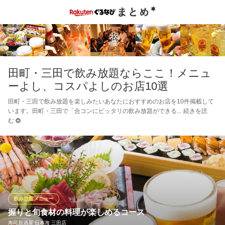
田町・三田で飲み放題ならここ！メニュ
ーよし、コスパよしのお店10選
田町・三田で飲み放題を楽しみたいあなたにおすすめのお店を10件掲載して
います。田町・三田で「合コンにピッタリの飲み放題ができる
続きを読
む
飲み放題メニュー
握りと旬食材の料理が楽しめるコース
寿司居酒屋 日本海 三田店