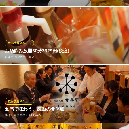
職人が握る本格江戸前寿司と、厳選した旬の素材をたっぷり使用
したこだわりの料理を楽しめるコースがございます。おすすめは2
時間飲み放題付のコース。当店の和食とドリンクを、心置きなく
お楽しみいただけるため、大変好評をいただいております。仲間
内でのちょっとした飲み会にも、大人数での宴会にもおすすめで
飲み放題メニュー
す。
お酒飲み放題30分2329円(税込)
やきとり〇金 田町本店
寿司居酒屋 日本海 三田店
鮮度が違う寿司・居酒屋
【自慢のドリンクバー】アサヒスーパードライの生ビールも飲み
地下鉄三田駅 徒歩2分
東京都港区芝5-13-10 プラザ芝ビル
放題！セルフドリンクバー！大人のドリンクバーでお楽しみくだ
さい。
やきとり〇金 田町本店
飲み放題メニュー
田町 やきとり 飲放題
五感で味わう、感動の食体験
ＪＲ田町駅三田口 徒歩3分
鉄ぱん屋 弁兵衛 田町芝浦店
東京都港区芝5-26-20 建築会館B1