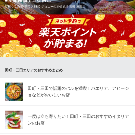
■全品原価でご提供◎
居酒屋
屋根ウラ酒場×テラスBBQ ジョニーの原価酒場 田町 三田店
都営三田線三田駅 徒歩3分
東京都港区芝4-12-2 本芝ビルB1
入店料1,850円で全メニューが原価でお楽しみいただける原価酒場
♪生ビール200円、ワイン155円など驚きの価格でご提供いたしま
す！さらに期間限定でハイボールや焼酎の90分飲み放題がなんと2
90円！ 人気の屋上テラスでは各種宴会に最適なBBQプランも♪早
得500円引のクーポンもございますのでご予約は今がお得です！
屋根ウラ酒場×テラスBBQ ジョニーの原価酒場 田町 三田店
田町・三田エリアのおすすめまとめ
開放的なテラスが使える
ＪＲ田町駅 徒歩2分
東京都港区芝5-32-9 ECS第5ビル3F
田町・三田で話題のバルを満喫！パエリア、アヒージ
ョなどがおいしいお店
一度は立ち寄りたい！田町・三田のおすすめイタリア
ンのお店