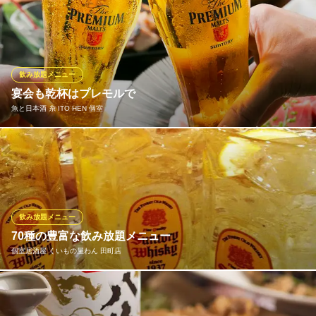
味覚はもちろん、目の前で調理される音、食欲をそそる香り、美
しく盛り付けられた料理、そして会話を通じて、五感すべてで楽
しめる特別な食体験を提供します。記憶に残るひとときを、ぜひ
当店で。
飲み放題メニュー
鉄ぱん屋 弁兵衛 田町芝浦店
宴会も乾杯はプレモルで
鉄板焼き/お好み焼き
魚と日本酒 糸 ITO HEN 個室
ＪＲ田町駅 徒歩8分
東京都港区芝浦3-20-3 白ゆりビル1F
６名様以上でのご会食には飲み放題プランもご用意致します。 直
接お電話でお問い合わせください。
魚と日本酒 糸 ITO HEN 個室
魚と和食と日本酒
飲み放題メニュー
都営浅草線三田駅 徒歩5分
70種の豊富な飲み放題メニュー
東京都港区三田3-1-3 MKビル1F
個室居酒屋 くいもの屋わん 田町店
くいもの屋わんの飲み放題は70種類以上！生ビールはもちろん、
ハイボール、サワー、日本酒、焼酎、ワイン、カクテルなど多彩