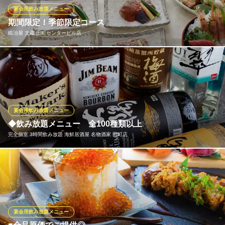
牛タン・海鮮・食べ飲み個室居酒屋 吉の蔵 田町店
宴会用飲み放題メニュー
居酒屋 食べ飲み放題
期間限定！季節限定コース
ＪＲ田町駅 徒歩5分
鍛冶屋 文蔵 田町センタービル店
東京都港区芝浦3-12-1 マキノビル5F
2時間飲み放題付き！季節により料理内容が変わります。会社のお
集り、歓送迎会、懇親会、各種ご宴会に是非ご利用ください！ ※
写真はイメージです
鍛冶屋 文蔵 田町センタービル店
宴会用飲み放題メニュー
串焼き・和風居酒屋
◆飲み放題メニュー 全100種類以上
ＪＲ田町駅西口 徒歩1分
完全個室 3時間飲み放題 海鮮居酒屋 名物酒家 田町店
東京都港区芝5-34-7 田町センタービル ピアタ3F
名物家の宴会はドリンクも豊富！！飲み放題メニュー100種類以
上！日本酒・焼酎・カクテル・果実酒等々、他店圧倒のドリンク
の品揃え！年配のお客様から女子会まで、年代を気にしない豊富
な飲み物の数々。幹事好感度が上がる、うれしい品揃え！
宴会用飲み放題メニュー
完全個室 3時間飲み放題 海鮮居酒屋 名物酒家 田町店