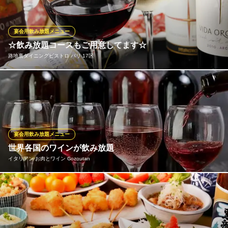
ールカクテルなどを含めて約300種類以上と豊富。お酒好きな人も
そうでない人も、また、呑めない人でも楽しめます♪
宴会用飲み放題メニュー
ギリシャ料理＆バー OLYMPIA（オリンピア）
☆飲み放題コースもご用意してます☆
異国情緒溢れる大人の店
路地裏ダイニングビストロ パリ 17区
ＪＲ根岸線関内駅 徒歩5分
神奈川県横浜市中区太田町2-30 みどりビル1F
飲み放題込みのコース、5000円より！！【パリごはんコース】
は、全8品。フランスで修行をした石井シェフの本格フレンチが気
軽にお楽しみいただけます☆歓送迎会など、宴会やパーティにも
ぴったり！
宴会用飲み放題メニュー
路地裏ダイニングビストロ パリ 17区
世界各国のワインが飲み放題
パリの我が家の仏料理
イタリアン お肉とワイン Cozoutan
ＪＲ根岸線関内駅 徒歩5分
神奈川県横浜市中区相生町4-65-3 馬車道メディカルスクエアビル1F
グラスワイン10種は、2時間飲み放題1790円のほか、宴会コース4
500円～でも同じ10種をご提供。産地や品種のバランスを意識
し、赤白ともに飲み疲れしにくいラインナップを厳選していま
す。牛タンを中心とした肉バル料理との相性も考えた構成で、女