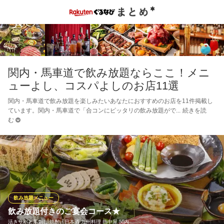
関内・馬車道で飲み放題ならここ！メニ
ューよし、コスパよしのお店11選
関内・馬車道で飲み放題を楽しみたいあなたにおすすめのお店を11件掲載し
ています。関内・馬車道で「合コンにピッタリの飲み放題がで
続きを読
む
飲み放題メニュー
飲み放題付きのご宴会コース★
活きサバと馬刺し 焼酎・日本酒 九州料理 熱中屋 関内