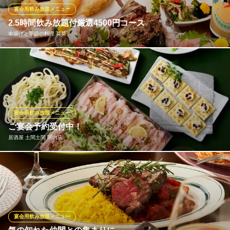
子会や宴会、ワイン会にも最適。世界各国のボトルワインも豊
宴会用飲み放題メニュー
富。
2.5時間飲み放題付厳選4500円コース
串揚げと季節の料理 莫莫
イタリアン お肉とワイン Cozoutan
イタリアンお肉とワイン
【宴会/歓送迎会/新年会/女子会/貸切に最適！】 当店名物子持ち昆
ＪＲ根岸線関内駅 徒歩1分
神奈川県横浜市中区尾上町5-71 横浜シティタワー馬車道1F
布、天使の海老など厳選された10串の他、新鮮な刺身などお得な
コースです。コース内（・前菜・鮮魚お刺身盛り合わせ・豆腐と
湯葉のサラダ・莫莫厳選串揚げ10本・莫莫の煮込み・炊き込みご
飯・季節のフルーツ）
宴会用飲み放題メニュー
ご宴会予約受付中！
串揚げと季節の料理 莫莫
居酒屋 土間土間 関内店
関内/串揚げ/飲み放題
ＪＲ京浜東北線関内駅北口 徒歩5分
神奈川県横浜市中区相生町5-79-2 KGR×BLD馬車道4F
選べるコース＆飲み放題で、もっと楽しく！仲間と楽しいひとと
きを過ごしませんか？
居酒屋 土間土間 関内店
居酒屋 個室 飲み放題
宴会用飲み放題メニュー
横浜市営地下鉄関内駅 徒歩1分