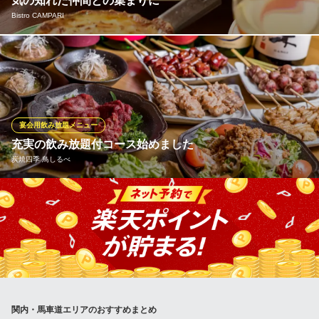
気の知れた仲間との集まりに
神奈川県横浜市中区尾上町4-54 イマックスビル2F
Bistro CAMPARI
皆様にご満足していただきたいからこそ、一皿のボリュームを多
くしているのも喜ばれているポイントです。 さらにコースは全
て、嬉しい飲み放題付き。 お好きなだけドリンクを気兼ねなくお
楽しみいただけます。 また、コース内容に関しましては、アレル
ギー対応等も承りますので、気軽にご相談ください。
宴会用飲み放題メニュー
充実の飲み放題付コース始めました
Bistro CAMPARI
炭焼四季 鳥しるべ
『関内に隠れたパリ』
横浜市営地下鉄関内駅 徒歩5分
神奈川県横浜市中区相生町2-38 佐藤相生ビル1F
宴会シーズンに飲み放題付のコースがほしいと、多数のお客様か
らのリクエストにお答えして限定コースを作成致しました。 時期
に合わせて鍋や水炊き、自慢の串等、当店自慢の逸品が組み込ま
れたコースは他店とのクオリティーの差に驚いて頂けると思いま
す。貸し切りパーティーも承ります。ご予約をお待ちしておりま
す。
関内・馬車道エリアのおすすめまとめ
炭焼四季 鳥しるべ