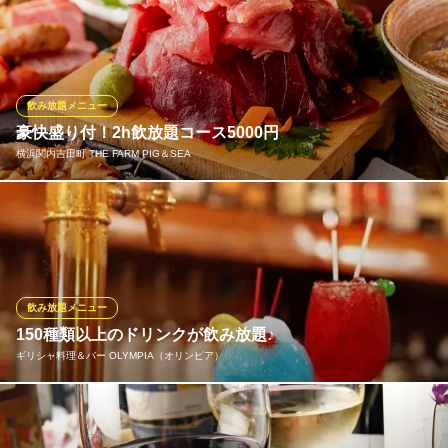
やきとん串カツ好きの方にはたまらない、多彩なコースをご用意
ＪＲ根岸線関内駅北口 徒歩1分
神奈川県横浜市中区真砂町4-39 磯部真砂町ビル1F
しております！焼き物では『かしら』と『はらみ』、揚げ物では
『ヒレ串カツ』『ロース串カツ』がどのコースでもお楽しみいた
だけます。約45種のドリンクが楽しめる2時間飲み放題付きですの
で、歓送迎会や会社宴会にぴったり。
飲み放題メニュー
豪快盛り付！2h飲放題コース5000円
とんぺい関内店
横浜関内吉田町 THE FARM PIG＆SEA
やきとんや串かつを堪能
横浜市営地下鉄関内駅 徒歩1分
神奈川県横浜市中区真砂町3-30-2 竹内ビル2F
集まった人の注目の的になること間違いなし！名物『三崎漁港の
マグロ』が、どど～んと山盛り！コースにはたっぷり2時間の飲み
放題も付いております。【インパクト・美味しさ・低価格】三拍
子揃ったコースは他にはなかなかございません！それが当店が選
ばれる理由だと自負しております。※画像はタワー盛りです
飲み放題メニュー
150種類以上のドリンクが飲み放題♪
横浜関内吉田町 THE FARM PIG＆SEA
ギリシャ料理＆バー OLYMPIA（オリンピア）
三崎マグロとやきとん
横浜市営地下鉄関内駅 徒歩3分
神奈川県横浜市中区吉田町10 斎藤ビル1F
飲み放題付のコースはご予算に合わせていろいろ。また、飲み放
題のメニューはビール、ワインをはじめ、カクテルやノンアルコ