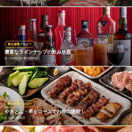
ご宴会コースは、毎月料理長一押しの旬の食材や自慢のメニュー
が入った熱中屋の九州料理を味わえるプランです。もちろん飲み
放題付き！ハイボールやサワー、カクテルはもちろん、九州料理
にあう焼酎や日本酒もラインナップ♪
飲み放題メニュー
活きサバと馬刺し 焼酎・日本酒 九州料理 熱中屋 関内
豊富なラインナップの飲み放題
もつ鍋とサバ日本酒
B－GARAGE 横浜関内店
ＪＲ根岸線関内駅北口 徒歩5分
神奈川県横浜市中区末広町2-5-8 大信ビル1F
人気のアルコール飲み放題は、乾杯に欠かせない生ビールに、ハ
イボールやカクテル、サワー、ワインなど、充実のラインナップ
です♪また、遊びメインや早い時間帯での各種宴会にはお得なソフ
トドリンク飲み放題もおすすめ。ご利用シーンやお時間帯によっ
て幅広くご利用いただけますので、最適なプランをお選びくださ
飲み放題メニュー
い。
やきとん・串をコースでお得に堪能！
とんぺい関内店
B－GARAGE 横浜関内店
スポーツ観戦バー