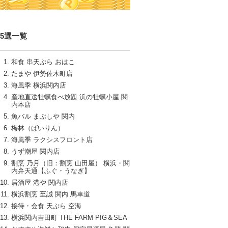
15選一覧
和食 串天ぷら おはこ
たまや 伊勢佐木町店
海風季 横浜関内店
産地直送牡蠣食べ放題 浜の牡蠣小屋 関
内本店
魚バル まぶしや 関内
梅林（ばいりん）
海風季 ラクシスフロント店
うず潮屋 関内店
割烹 乃月（旧：割烹 山田屋） 横浜・関
内弁天通【ふぐ・うなぎ】
居酒屋 港や 関内店
横浜割烹 至誠 関内 馬車道
接待・会食 天ぷら 空海
横浜関内吉田町 THE FARM PIG＆SEA