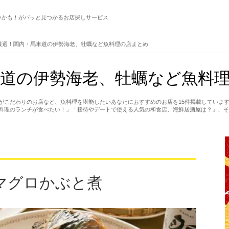
いかも！がパッと見つかるお店探しサービス
厳選！関内・馬車道の伊勢海老、牡蠣など魚料理の店まとめ
道の伊勢海老、牡蠣など魚料理
がこだわりのお店など、魚料理を堪能したいあなたにおすすめのお店を15件掲載していま
料理のランチが食べたい！」「接待やデートで使える人気の和食店、海鮮居酒屋は？」、そ
マグロかぶと煮