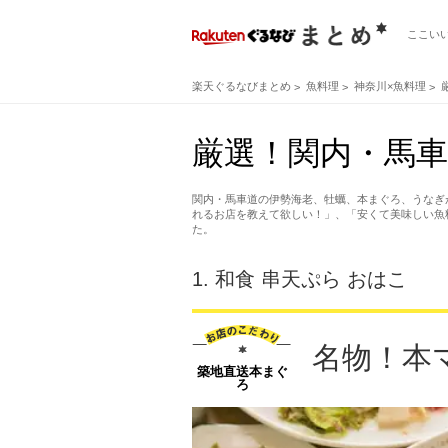
ここい
楽天ぐるなびまとめ
魚料理
神奈川×魚料理
厳選！関内・馬車
関内・馬車道の伊勢海老、牡蠣、本まぐろ、うなぎ
れるお店を教えて欲しい！」、「安くて美味しい魚
た。
1.
和食 串天ぷら おはこ
名物！本
築地直送本まぐ
ろ