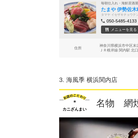
毎朝仕入れ・海鮮居酒
たまや 伊勢佐木
タマヤ イセザキチョウテ
050-5485-4133
メニューを見る
神奈川県横浜市中区末広
住所
ＪＲ根岸線 関内駅 北口
3.
海風季 横浜関内店
名物 網
カニざんまい