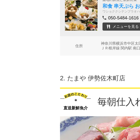
和食 串天ぷら 
ワショククシテンプラオハ
050-5484-1616
メニューを見る
神奈川県横浜市中区太田
住所
ＪＲ根岸線 関内駅 南口
2.
たまや 伊勢佐木町店
毎朝仕入
直送新鮮魚介