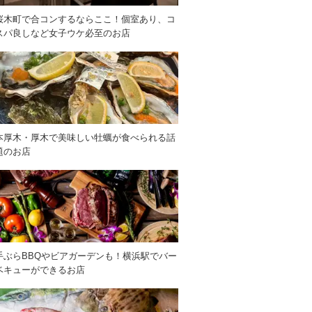
桜木町で合コンするならここ！個室あり、コ
スパ良しなど女子ウケ必至のお店
本厚木・厚木で美味しい牡蠣が食べられる話
題のお店
手ぶらBBQやビアガーデンも！横浜駅でバー
ベキューができるお店