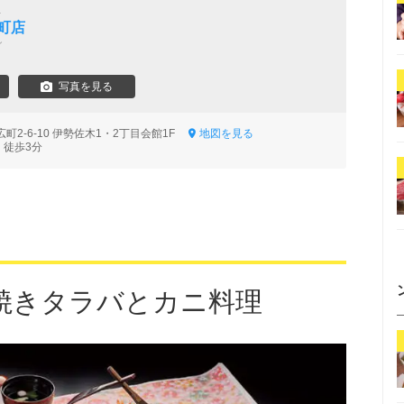
屋
町店
ン
写真を見る
町2-6-10 伊勢佐木1・2丁目会館1F
地図を見る
 徒歩3分
焼きタラバとカニ料理