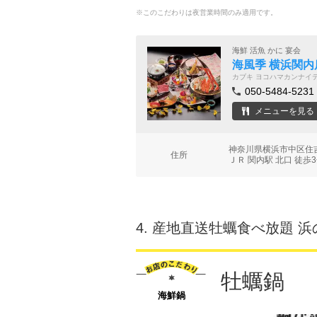
※このこだわりは夜営業時間のみ適用です。
海鮮 活魚 かに 宴会
海風季 横浜関内
カブキ ヨコハマカンナイ
050-5484-5231
メニューを見る
神奈川県横浜市中区住吉
住所
ＪＲ 関内駅 北口 徒歩
4.
産地直送牡蠣食べ放題 浜
牡蠣鍋 
海鮮鍋