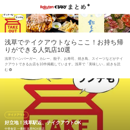
浅草でテイクアウトならここ！お持ち帰
りができる人気店10選
浅草でハンバーガー、カレー、餃子、お寿司、焼き鳥、スイーツなどがテイ
クアウトできるお店を10件掲載しています。浅草で「美味しい
続きを読
む
テイクアウト
好立地！浅草駅近、テイクアウトOK
中華食堂 一番館 浅草ROX前店