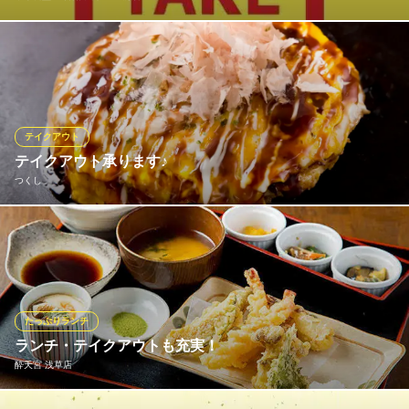
本格中華を低価格で提供！！！ランチ、ディナーテイクアウトが
できます！
中華食堂 一番館 浅草ROX前店
中華食べ飲み放題＆弁当
テイクアウト
つくばエクスプレス浅草駅 徒歩2分
テイクアウト承ります♪
東京都台東区浅草1-25-1 GJビル1・2F
つくし
当店は、「お好み焼き」と「焼きそば」がテイクアウト可能で
す！！ 「焼きそば」は、関西の人気製麺所から仕入れる太麺を使
用しています。 しっかりとした食感の麺、新鮮キャベツをたっぷ
り入れ、特製ソースでサッと仕上げています。本当に大人気の一
品です！！
たっぷりランチ
ランチ・テイクアウトも充実！
つくし
酔天宮 浅草店
お好み焼・もんじゃ焼
つくばエクスプレス浅草駅 徒歩2分