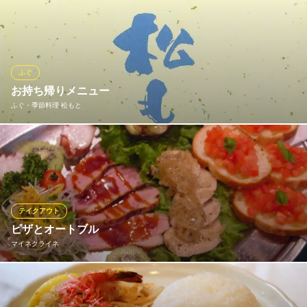
東京都台東区浅草2-4-13
当店ではランチも大人気！厚切り豚ロース生姜炒め定食は780円
(税込)、人気のお刺身+特製混ぜご飯定食は980円(税込)。 さらに
全ての定食で、ライスおかわり無料！日替わり小鉢3種とコーヒー
付き！もちろんテイクアウトもOK！お1人様も大歓迎です◎！
ふぐ
酔天宮 浅草店
お持ち帰りメニュー
宴会に最適な創作居酒屋
ふぐ・季節料理 松もと
地下鉄銀座線浅草駅 徒歩3分
東京都台東区浅草1-17-8 浅草ビル1F
専門店ならではのふぐ料理をご自宅でもお楽しみいただけるよう
テイクアウトも承っております。（汁物、生ものを除く） 【メニ
ュー一例】 ふぐの唐揚げ×2個 850円（税別）、ふぐの天ぷら×3
個 850円（税別）、天ぷら盛合せ（海老、野菜など）×1人前 1,
600円～（税込）
テイクアウト
ピザとオートブル
ふぐ・季節料理 松もと
マイネクライネ
ふぐ料理専門店
地下鉄銀座線田原町駅3番出口 徒歩1分
東京都台東区西浅草1-1-13 カーサ田原町201
当店は、「ピザ」と「オートブル」がテイクアウト出来ます。ピ
ザが美味しいとお持ち帰りするお客様が多いです。「オートブ