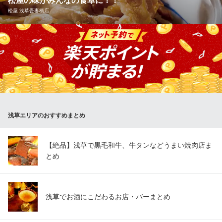
松屋の味がみんなの食卓に！！
松屋 浅草吾妻橋店
浅草GYUUNAやどき
鰻と和牛を味わう和食店
健康で豊かな食生活を応援する松屋では、一部のメニューをのぞ
つくばエクスプレス浅草駅 徒歩3分
東京都台東区浅草1-23-9
き「できたて」をその場でお持ち帰りいただけます。 朝食・ラン
チタイム・夕飯や夜食など、いろいろなシーンに合わせてぜひご
利用ください！
松屋 浅草吾妻橋店
牛めし・カレー・定食
浅草エリアのおすすめまとめ
地下鉄銀座線浅草駅2番出口 徒歩1分
東京都台東区雷門2-19-13
【絶品】浅草で黒毛和牛、牛タンなどうまい焼肉店ま
とめ
浅草でお酒にこだわるお店・バーまとめ