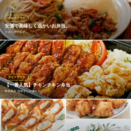
ル」は出前も行っております。♪社内やご自宅でのパーティなどに
是非ご利用下さい★☆
テイクアウト
マイネクライネ
安価で美味しく温かいお弁当。
下町のビアレストラン
クロープクルア
地下鉄大江戸線蔵前駅 徒歩1分
東京都台東区寿3-3-4
出来立て・安い・美味しい！ランチのお弁当は全11種類。(680円
～740円）ご注文は1つからでもOK!お電話いただければお作りし
ておきます。（混雑時はお時間いただきます）ディナーのアラカ
ルトから料理テイクアウトもお受けいたします。（ディナーの時
間のみ）＊5個以上のご注文は前日までにご連絡いただけるとスム
テイクアウト
ーズです。
【一番人気】チキンチキン弁当
鳥良商店 浅草すしや通り店
クロープクルア
本格タイ・ベトナム料理
チキンカツと鶏唐揚のコラボ！！ あれもこれも食べたい方に欲張
都営浅草線浅草駅出口A2－a 徒歩2分
東京都台東区駒形2-6-3 ゴールドホース伊東1F
りな弁当です！！
鳥良商店 浅草すしや通り店