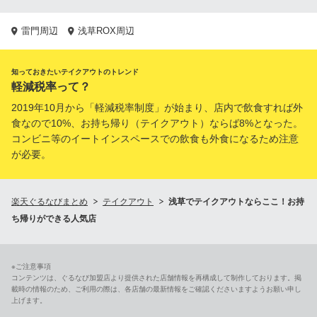
雷門周辺
浅草ROX周辺
知っておきたいテイクアウトのトレンド
軽減税率って？
2019年10月から「軽減税率制度」が始まり、店内で飲食すれば外
食なので10%、お持ち帰り（テイクアウト）ならば8%となった。
コンビニ等のイートインスペースでの飲食も外食になるため注意
が必要。
楽天ぐるなびまとめ
テイクアウト
浅草でテイクアウトならここ！お持
ち帰りができる人気店
※ご注意事項
コンテンツは、ぐるなび加盟店より提供された店舗情報を再構成して制作しております。掲
載時の情報のため、ご利用の際は、各店舗の最新情報をご確認くださいますようお願い申し
上げます。