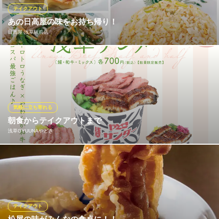
鶏料理
テイクアウト
つくばエクスプレス浅草駅A1番出口 徒歩2分
あの日高屋の味をお持ち帰り！
東京都台東区浅草1-12-9 東京会館1F
日高屋 浅草駅前店
日高屋の人気メニューは、全店お持ち帰りいただけます。しか
も、店内でお召し上がりいただくよりお得なメニューも！ 焼餃子
(6コ入)230円、冷凍生餃子(30コ入)600円、チャーハン460円（大
盛は570円）、ニラレバ炒め500円、唐揚げ(7コ入)530円。他に
も、お持ち帰り可能なメニューを豊富にご用意！職場やご家庭で
気軽に立ち寄れる
も是非！
朝食からテイクアウトまで
浅草GYUUNAやどき
日高屋 浅草駅前店
熱烈中華食堂
朝8時から営業しておりうなぎと和牛のおにぎりに具沢山の牛汁が
地下鉄銀座線浅草駅1番出口 徒歩1分
東京都台東区浅草1-2-3 浅草タウンホテル1F
付いた「ととのう朝食」で贅沢な一日をスタートできます。ま
た、食べ歩きに最適な「牛鰻MIXサンダー」や、お土産にもぴっ
たりのわっぱ飯などテイクアウトメニューも充実。ランチやディ
ナーはもちろん、様々なシーンに合わせて気軽に立ち寄れるのが
テイクアウト
魅力です。