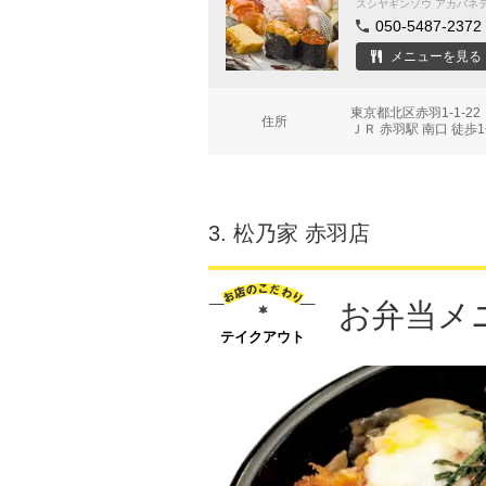
スシヤギンゾウ アカバネ
050-5487-2372
メニューを見る
東京都北区赤羽1-1-2
住所
ＪＲ 赤羽駅 南口 徒歩
3.
松乃家 赤羽店
お弁当メ
テイクアウト