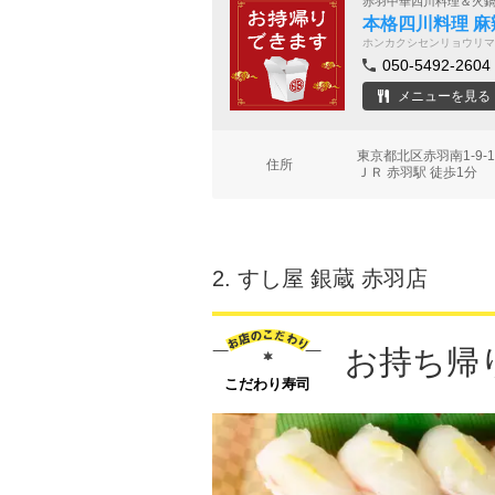
赤羽中華四川料理＆火
本格四川料理 麻
ホンカクシセンリョウリマ
050-5492-2604
メニューを見る
東京都北区赤羽南1-9
住所
ＪＲ 赤羽駅 徒歩1分
2.
すし屋 銀蔵 赤羽店
お持ち帰
こだわり寿司