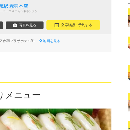
鍋
辣駅 赤羽本店
ーラーエキアカバネホンテン
空席確認・予約する
写真を見る
-12 赤羽プラザホテルB1
地図を見る
りメニュー