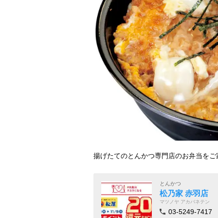
揚げたてのとんかつ専門店のお弁当をご
とんかつ
松乃家 赤羽店
マツノヤ アカバネテン
03-5249-7417