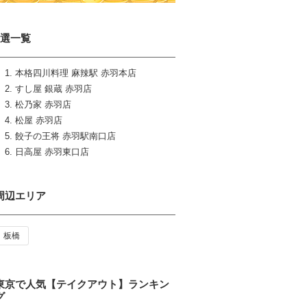
6選一覧
本格四川料理 麻辣駅 赤羽本店
すし屋 銀蔵 赤羽店
松乃家 赤羽店
松屋 赤羽店
餃子の王将 赤羽駅南口店
日高屋 赤羽東口店
周辺エリア
板橋
東京で人気【テイクアウト】ランキン
グ