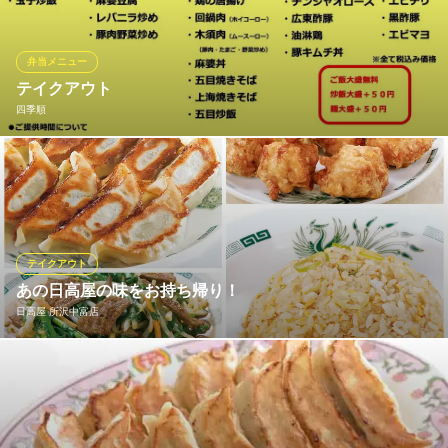
た数量でしたら配達も可能です。お気軽にお問い合わせくださ
い。
弁当メニュー
所沢牛焼肉 べこ助
テイクアウト
所沢牛焼肉
四季順
西武池袋線狭山ヶ丘駅 徒歩6分
埼玉県所沢市和ケ原1-41-11
豊富な種類をお弁当で準備しております♪ランチのお供にぜひご利
用ください♪ また夜はお弁当以外に単品メニューのお持ち帰りも
可能です！詳しくは店舗スタッフまでお尋ねください。
四季順
テイクアウト
種類豊富中華ダイニング
あの日高屋の味をお持ち帰り！
西武新宿線航空公園駅 徒歩4分
日高屋 所沢中富店
埼玉県所沢市並木3-1-5 UR都市機構所沢パークタウン駅前通り5号棟1F
日高屋の人気メニューは、全店お持ち帰りいただけます。しか
も、店内でお召し上がりいただくよりお得なメニューも！ 焼餃子
(6コ入)230円、冷凍生餃子(30コ入)600円、チャーハン460円（大
盛は570円）、ニラレバ炒め500円、唐揚げ(7コ入)530円。他に