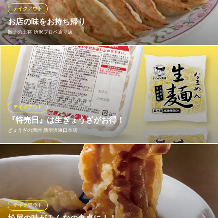
も、お持ち帰り可能なメニューを豊富にご用意！職場やご家庭で
テイクアウト
も是非！
お店の味をお持ち帰り
餃子の王将 所沢プロペ通り店
日高屋 所沢中富店
熱烈中華食堂
餃子の王将メニューがお持ち帰り出来ます。 ※店舗によりメニュ
西武新宿線航空公園駅東口 徒歩20分
埼玉県所沢市中富1746-7
ーが異なりますので、詳しくは店舗へお問い合わせ下さい。
餃子の王将 所沢プロペ通り店
中華レストラン
テイクアウト
西武新宿線所沢駅 徒歩4分
『特売日』は生ぎょうざがお得！
埼玉県所沢市日吉町8-5 フジノビル1F
ぎょうざの満洲 新所沢東口本店
特売日には12ヶ入の生ぎょうざ（冷蔵・冷凍）や、生麺などがお
得です。 60個入りの業務用冷凍生餃子や、自家製チャーシューも
人気です！ ※特売日は店舗により異なりますので店舗情報欄にて
ご確認ください。
テイクアウト
ぎょうざの満洲 新所沢東口本店