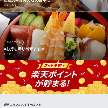
松屋の味がみんなの食卓に！！
餃子・中華料理
松屋 所沢店
西武新宿線新所沢駅 徒歩2分
埼玉県所沢市松葉町12-6 1F
健康で豊かな食生活を応援する松屋では、一部のメニューをのぞ
き「できたて」をその場でお持ち帰りいただけます。 朝食・ラン
チタイム・夕飯や夜食など、いろいろなシーンに合わせてぜひご
利用ください！
テイクアウト
松屋 所沢店
=お持ち帰り出来ます＝
牛めし・カレー・定食
ちとせ
西武新宿線所沢駅西口 徒歩2分
埼玉県所沢市日吉町10-18
☆各種メニュー対応☆ ご自宅・オフィスへのお土産・お持ち帰り
用にどうぞ！ 詳細はお気軽にお問い合わせください。
ちとせ
うどん・割烹・寿司
西武池袋線所沢駅東口 車5分
埼玉県所沢市若松町825-3 1・2F
所沢エリアのおすすめまとめ