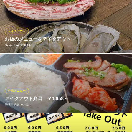
☆★お店の味をご家庭やオフィスで楽しめる、福寿の焼肉弁当ご
ざいます！!☆★ ・ハラミ焼肉重・ピビンパ丼・牛タン重、等々、
ラインナップ続々追加中
焼肉名菜 福寿 グランエミオ所沢店
テイクアウト
焼肉・個室・黒毛和牛
お店のメニューをテイクアウト
西武新宿線所沢駅 徒歩1分
Oyster bar UOICHI
埼玉県所沢市くすのき台1-14-5
お店で人気の生牡蠣や牡蠣のうにしゃぶなどもテイクアウト可能
です♪おうちでオイスターパーティはいかがでしょうか？
Oyster bar UOICHI
最高級の牡蠣×魚介バル
弁当メニュー
西武新宿線新所沢駅 徒歩5分
テイクアウト弁当 ￥1,058～
埼玉県所沢市美原町5-2040-2
所沢牛焼肉 べこ助
テイクアウトのお弁当 所沢牛焼肉弁当 1,058円 (肉大盛) 1,382
円 所沢牛特上カルビ弁当 1,706円 (肉大盛) 2,030円 まとまっ