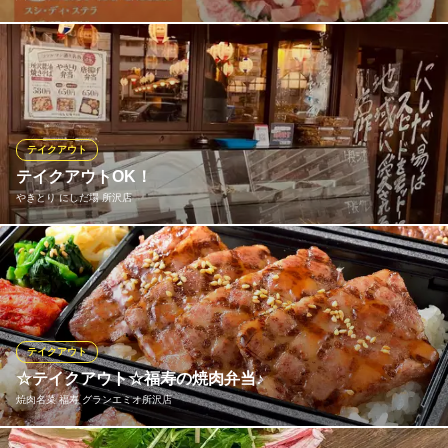
「今日はお寿司が食べたい！」と思い立ったら、ぜひ当店へ。魚
屋『北辰』の新鮮な本格寿司を、気軽にお持ち帰りできます。仕
事帰りや買い物ついでにサッと立ち寄れる便利さが◎ランチや夕
ご飯にぜひご利用ください。
テイクアウト
魚の北辰 エミテラス所沢店
テイクアウトOK！
魚屋直営寿司と鮨ケーキ
やきとり にしだ場 所沢店
西武新宿線所沢駅 徒歩7分
埼玉県所沢市東住吉10-1 1F
店頭にはテイクアウト専用カウンターを常設。 焼鳥や唐揚げなど
人気メニューをご自宅でも楽しめます♪ご夕飯・晩酌に是非ご利用
ください♪ お電話での事前注文も承りますので、気になる方は気
軽にご連絡ください！
テイクアウト
やきとり にしだ場 所沢店
☆テイクアウト☆福寿の焼肉弁当♪
所沢 串焼き大衆酒場
焼肉名菜 福寿 グランエミオ所沢店
西武新宿線所沢駅 徒歩7分
埼玉県所沢市御幸町1-25