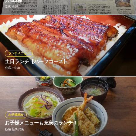
人気3種
中華料理・食べ放題
新宿の絶品四川料理
割烹 美好
西武新宿線新所沢駅西口 徒歩5分
西武新宿線所沢駅 徒歩1分
埼玉県所沢市緑町4-3-12
埼玉県所沢市くすのき台1-14-5 グランエミオ所沢3F
この度、読売新聞（４/２０夕刊）で掲載されました 名物！『フ
ォールカツレツセット』 ￥２５００ 神奈川ブランド豚を使用、
特製デミグラスソースで召し上がってください。箸でも切れるヒ
レ肉の柔かさ！ 名脇役の”茶碗蒸し”にホッと癒されてくださいま
せ。
ランチメニュー
土日ランチ【ハーフコース】
おすすめランチメニュー
会席／奈加
『フォールカツレツサンドＤＸセット』
店内ご飲食セット 1,700円(税込)
軽い会食向けに、土日ランチ【ハーフコース】をご用意。【季節
お食い初め御膳
の会席】の盛込み料理(メイン)を除いた内容です。（こちらのメニ
6,200円(税込)
ューでの予約は出来ません） 【うなぎ会席／ハーフコース】4,50
0円（税込4,950円） 前菜（八寸三種盛り／季節の椀盛／料理長お
『お子さま御膳 A』
すすめの一品）、茶碗蒸し、うな重、赤出汁、漬物、会席デザー
1,650円～2,750円(税込)
お子様連れ
ト
お子様メニューも充実のランチ！
ランチメニューをもっと見る
藍屋 新所沢店
会席／奈加