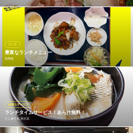
見た目も華やかなイタリアンは、お洒落女子会にピッタリ！お得
なランチコースはなんと2000円(税込)！！その他3500円からご用
意しております！
おすすめランチメニュー
ランチ
豊富なランチメニュー
PIZZA
1,000円(税込)
四季順
PASTA
1,000円(税込)
大人気日替わりメニューから焼肉丼セット、定番の定食メニュ
ー、麺類セット、チャーハンセット等、多彩なメニュー展開でお
ランチメニューをもっと見る
客様のご来店をお待ちしております♪日替わりメニューはインスタ
グラムで事前にわかるようにしておりますのでこの機会にぜひフ
キャンティーナ所沢 東口グランエミオ店
ォローしてご確認ください♪
お得なサービス
【イタリアン酒場】
※こちらは昼のみのこだわりです。
ランチタイムサービス！あら汁無料！
西武新宿線所沢駅 徒歩1分
埼玉県所沢市くすのき台1-14-5 1F
すし銚子丸 所沢店
おすすめランチメニュー
日替わりランチ