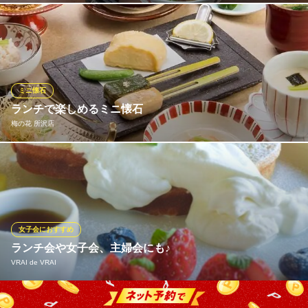
割烹 美好
釜めしと和食
割烹
お子様に人気のうどんや唐揚げなどを揃えた、栄養バランスも考
西武池袋線狭山ケ丘駅 徒歩10分
西武池袋線所沢駅 徒歩10分
埼玉県所沢市西狭山ヶ丘1-2475-5
えられたお子様メニューもご用意しております。また、お子様に
埼玉県所沢市有楽町13-8
大人気のドリンクバーもございます。ランチタイムには、お料理
とセットでお得にご利用いただけるプランも◎
ミニ懐石
おすすめランチメニュー
ランチで楽しめるミニ懐石
梅の花 所沢店
乙姫ちらし膳（ソフトドリンク付き）
2,364円(税込)
お昼の彩り弁当（ソフトドリンク付き）
「とうふしゅうまい」など梅の花名物の豆腐料理を中心に、様々
2,144円(税込)
な料理が楽しめるランチ懐石をご用意しております。ママ会やご
友人とのお集まり、ご家族でのお食事にもぜひご利用ください。
天丼ランチ
丁寧に仕上げた逸品を詰め込んだ贅沢なランチで楽しいひととき
1,209円(税込)
をお過ごしください。
女子会におすすめ
ランチメニューをもっと見る
ランチ会や女子会、主婦会にも♪
梅の花 所沢店
VRAI de VRAI
藍屋 新所沢店
所沢/豆腐と湯葉の懐石
日本料理
西武池袋線狭山ケ丘駅 徒歩20分
西武新宿線航空公園駅 徒歩9分
埼玉県所沢市三ケ島4-2129-1
ランチ会や女子会、主婦会、お誕生日会などにご活用いただける