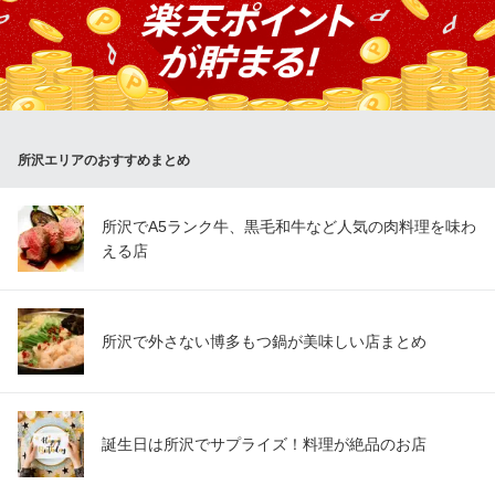
埼玉県所沢市泉町893-1
コースもご用意しております。 お手軽なランチセットやビールor
ワイン片手に旬の前菜が楽しめディナーコースもご用意◎ご予算
や時間、アレルギー関連の料理内容やお飲物内容などのご相談も
承っております。お気軽にご相談ください。
おすすめランチメニュー
所沢エリアのおすすめまとめ
3種の前菜前菜盛り合わせ
550円(税込)
所沢でA5ランク牛、黒毛和牛など人気の肉料理を味わ
本日のデザート
える店
330円(税込)
岩塩包み焼きポーク
（小）100g 1,100円(税込)
所沢で外さない博多もつ鍋が美味しい店まとめ
ランチメニューをもっと見る
VRAI de VRAI
天然酵母パン&カフェ
誕生日は所沢でサプライズ！料理が絶品のお店
西武狭山線西所沢駅 徒歩4分
埼玉県所沢市山口294-15 1F