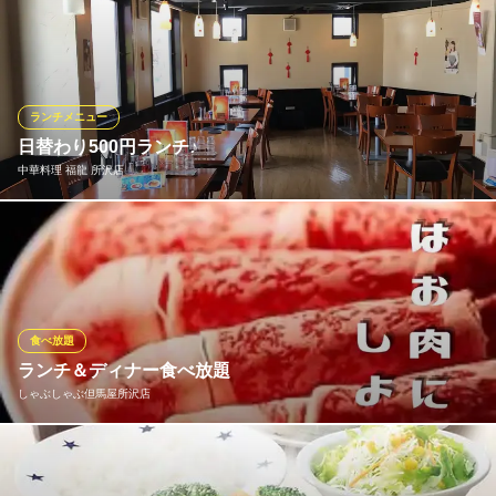
土曜・日曜・祝日および年末年始、ゴールデンウィーク、夏休み
800円(税込)
などの繁忙期を除き、午後3時までは「ランチタイムサービス」を
牛カルビ丼セット
実施しています。当店自慢の逸品。毎日さばく魚のあらを使った
1,200円(税込)
「あら汁」が無料でおかわり自由！お得なタイムサービスです。
牛ロース丼セット
ランチメニュー
1,200円(税込)
すし銚子丸 所沢店
日替わり500円ランチ♪
西武新宿線航空公園駅 徒歩8分
中華料理 福龍 所沢店
ランチメニューをもっと見る
埼玉県所沢市宮本町2-21-8
『福龍』の日替わりランチは、なんと500円！！ 500円メニューは
四季順
種類豊富中華ダイニング
2種類ご用意しております♪本格中華をリーズナブルにお楽しみく
西武新宿線航空公園駅 徒歩4分
ださい。 その他、定食メニューも充実の品揃え！
埼玉県所沢市並木3-1-5 UR都市機構所沢パークタウン駅前通り5号棟1F
中華料理 福龍 所沢店
食べ放題
本格中華料理
ランチ＆ディナー食べ放題
西武池袋線所沢駅西口 徒歩3分
しゃぶしゃぶ但馬屋所沢店
埼玉県所沢市日吉町8-10 MOTOビル1F
但馬屋では、肉屋直送の上質なお肉とこだわりの国産野菜を、と
ってもリーズナブルなお値段で食べ放題にてご提供するカジュア