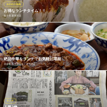
おかわり自由
ランチメニューをもっと見る
おすすめランチメニュー
お得なランチタイム！！
餃子市 新所沢店
日替りランチ（お店の黒板にて）
ステーキのどん星の宮店
950円(税込)
気軽に熱々のステーキ
西武狭山線西所沢駅 徒歩6分
点心定食
日替わりランチ５８０円（税抜）各種定食も御座います！！ コー
930円(税込)
埼玉県所沢市星の宮1-9-6
ヒー1杯無料サービス！！！ ライス・スープ、おかわり無料
回鍋肉定食
980円(税込)
おすすめランチメニュー
ランチ
四川風麻婆豆腐定食（山椒入り）
ランチメニューをもっと見る
790円(税込)
絶品中華をランチでお気軽に堪能
北京飯店 グランエミオ所沢店
チンジャオロース定食
中国料理 祥和
860円(税込)
2階大広間 個室宴会
西武新宿線新所沢駅東口 徒歩1分
本格的な中華料理をもっとお気軽にお楽しみいただきたい！そん
エビチリ定食
埼玉県所沢市松葉町2-6
な思いからコスパ抜群のお得なランチセットメニューをご用意し
990円(税込)
ております！リーズナブルなお値段で本場四川の絶品中華をご堪
ランチメニューをもっと見る
能ください！
ランチ
餃子市 新所沢店
北京飯店 グランエミオ所沢店