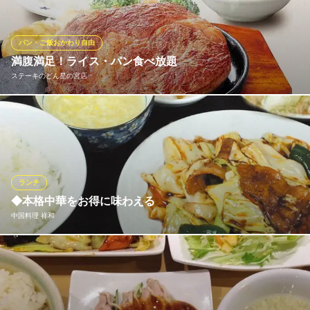
ルでスタイリッシュなしゃぶしゃぶ屋さんです。
おすすめランチメニュー
パン・ご飯おかわり自由
満腹満足！ライス・パン食べ放題
ヘルシー大山鶏ランチ
130g 1,450円(税込)
ステーキのどん星の宮店
やわらか豚ロースランチ
130g 1,500円(税込)
ランチメニューには、ライスとパンのお替り自由が付いていま
す。しかも「ライスかパン」ではなく「ライスもパンも」両方O
ぎゅっと旨味の牛肉ランチ
K！炊き立てのご飯と、オーブンで温めたパンを、心ゆくまでお楽
130ｇ 1,680円(税込)
しみください。
ランチメニューをもっと見る
ランチ
おすすめランチメニュー
◆本格中華をお得に味わえる
しゃぶしゃぶ但馬屋所沢店
中国料理 祥和
ハンバーグもついた3品盛りスペシャル
しゃぶしゃぶ食べ放題
1,298円(税込)
西武新宿線所沢駅 徒歩7分
埼玉県所沢市東住吉10-1 エミテラス所沢4F
曜日で変わる2品♪日替りメニュー2品盛り
ボリュームたっぷり！お得なランチメニューは必見です☆棒餃子
979円(税込)
定食、回鍋肉定食、海老チリソース定食…等の定食が830円から！
麺類や点心のメニューも種類豊富。お財布にやさしい価格で、お
ごはんどろぼうなランチ
腹も心も満たされること間違いなしです♪
各 888円(税込)