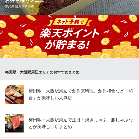
お持ち帰りメニュー
大阪府大阪市北区梅田1-1 大阪駅前第3ビルB1
正起屋 阪急三番街店
名物！とり弁当 810円 毎月1日は感謝日。とり弁当810円が6
00円！
正起屋 阪急三番街店
鳥料理
阪急梅田駅 徒歩1分
大阪府大阪市北区芝田1-1-3 阪急三番街南館B2
梅田駅・大阪駅周辺エリアのおすすめまとめ
梅田駅・大阪駅周辺で創作京料理、創作和食など「和
食」が美味しい人気店
梅田駅・大阪駅周辺で注目！焼きしゃぶ、豚しゃぶな
どが美味しい店まとめ