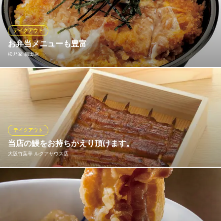
酒菜や いしもん 本店
拘り鮮魚を手頃に楽しむ
テイクアウト
ＪＲ東西線北新地駅 徒歩1分
お弁当メニューも豊富
大阪府大阪市北区梅田1-3-1 大阪駅前第一ビルB200
松乃家 梅田店
揚げたてのとんかつ専門店のお弁当をご家庭でもどうぞ。お電話
でもご注文承ります。
松乃家 梅田店
とんかつ
テイクアウト
大阪メトロ御堂筋線梅田駅 徒歩4分
当店の鰻をお持ちかえり頂けます。
大阪府大阪市北区角田町6-3 北大阪振興角田町ビル
大阪竹葉亭 ルクアサウス店
当店の鰻をお持ちかえり頂けます。 鰻丼折詰（松）4,104円・
（特）5,184円（税込） 鰻蒲焼（一人前) 4,050円（税込）
大阪竹葉亭 ルクアサウス店