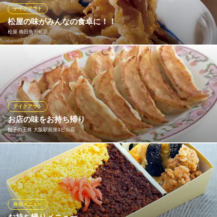
うなぎ・日本料理
テイクアウト
ＪＲ大阪駅 徒歩1分
松屋の味がみんなの食卓に！！
大阪府大阪市北区梅田3-1-1 大阪ステーションシティ サウスゲートビルディング16F
松屋 梅田角田町店
健康で豊かな食生活を応援する松屋では、一部のメニューをのぞ
き「できたて」をその場でお持ち帰りいただけます。 朝食・ラン
チタイム・夕飯や夜食など、いろいろなシーンに合わせてぜひご
利用ください！
テイクアウト
松屋 梅田角田町店
お店の味をお持ち帰り
牛めし・カレー・定食
餃子の王将 大阪駅前第3ビル店
阪急線梅田駅 徒歩5分
大阪府大阪市北区角田町6-5
餃子の王将メニューがお持ち帰り出来ます。 ※店舗によりメニュ
ーが異なりますので、詳しくは店舗へお問い合わせ下さい。
餃子の王将 大阪駅前第3ビル店
中華レストラン
弁当メニュー
ＪＲ大阪駅中央口 徒歩10分