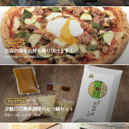
鉄板焼きの一部メニューでテイクアウトができるます。 詳しく
は、問い合わせください。 プロの焼く鉄板焼きは一味違います！
ご来店をお待ちしております。
げん気
テイクアウト
お好み、鉄板焼、居酒屋
当店の味をお持ち帰り頂けます！
ＪＲ大阪駅 徒歩5分
ECHI PONTE VECCHIO A OSAKA
大阪府大阪市北区芝田2-4-3 日生ビル別館1F
ピッツァのみテイクアウトのご対応も致します。箱代は1枚に付き
200円（税抜）頂いております。 お気軽にお申し付けください。
ECHI PONTE VECCHIO A OSAKA
ピッツェリア
テイクアウト
ＪＲ大阪駅 徒歩1分
夕飯に◎簡単調理のもつ鍋セット
大阪府大阪市北区梅田3-1-3 ノースゲートビルディングLUCUA osaka10F
博多もつ鍋 おおやま 大阪駅