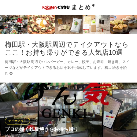
梅田駅・大阪駅周辺でテイクアウトなら
ここ！お持ち帰りができる人気店10選
梅田駅・大阪駅周辺でハンバーガー、カレー、餃子、お寿司、焼き鳥、スイ
ーツなどがテイクアウトできるお店を10件掲載しています。梅
続きを読
む
テイクアウト
プロの焼く鉄板焼きをお持ち帰り
げん気