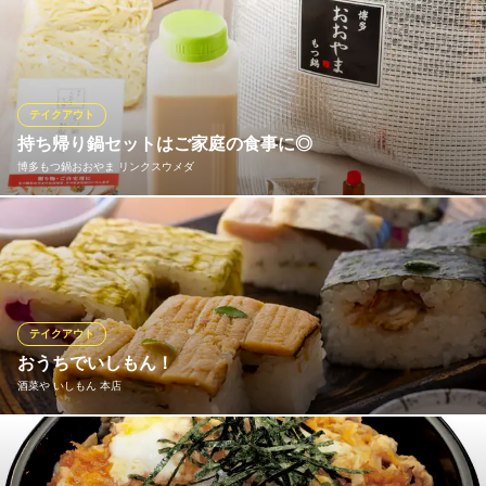
鍋でもつ鍋セットと野菜を煮るだけ！簡単調理の『冷凍もつ鍋セ
ット（みそ味／しょうゆ味）はご家族との夕食にオススメ！も
つ・スープ・薬味・ちゃんぽん麺のセットが2人前で2,970円（税
込）。ご家族とご自宅で九州博多本場のもつ鍋をお楽しみくださ
い。
テイクアウト
持ち帰り鍋セットはご家庭の食事に◎
博多もつ鍋 おおやま 大阪駅
博多もつ鍋おおやま リンクスウメダ
九州料理ともつ鍋専門店
ＪＲ大阪駅 徒歩1分
大阪府大阪市北区梅田3-1-3 LUCUA1100 10F
テイクアウトですぐに食べていただけるもつ鍋だけでなく、ご家
庭で手軽にもつ鍋を楽しんでいただける『もつ鍋セット（みそ味
／しょうゆ味）もご用意しています。もつ260g・スープ・薬味・
ちゃんぽん麺2玉がセットになって、2人前で3,996円（税込）～。
ご家族とご自宅で九州博多本場のもつ鍋をお楽しみください。
テイクアウト
おうちでいしもん！
博多もつ鍋おおやま リンクスウメダ
酒菜や いしもん 本店
九州料理ともつ鍋専門店
大阪メトロ御堂筋線梅田駅 徒歩1分
大阪府大阪市北区大深町1-1 ヨドバシ梅田タワー8F
当店では土日限定でテイクアウトも行っております。 なかなか外
食しづらい今に！是非ご利用ください。