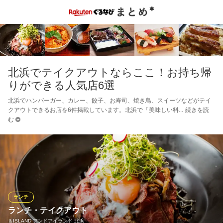
北浜でテイクアウトならここ！お持ち帰
りができる人気店6選
北浜でハンバーガー、カレー、餃子、お寿司、焼き鳥、スイーツなどがテイ
クアウトできるお店を6件掲載しています。北浜で「美味しい料
続きを読
む
ランチ
ランチ・テイクアウト
＆ISLAND アンドアイランド 北浜