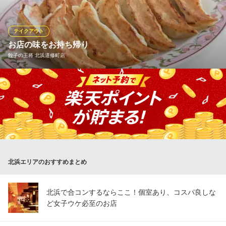
歳暮、お土産にも最適です。蒲焼き・白焼き・八幡巻きのセット
もございます。ご相談くださいませ。 【お持ち帰り】鰻丼・鰻蒲
焼き・鰻白焼き・八幡巻き・肝焼き・う巻 等
テイクアウト
お店の味をお持ち帰り
阿み彦 北浜店
餃子の王将 北浜道修町店
うなぎ割烹
大阪メトロ堺筋線北浜駅 徒歩1分
大阪府大阪市中央区北浜2-1-5 B1
餃子の王将メニューがお持ち帰り出来ます。 ※店舗によりメニュ
ーが異なりますので、詳しくは店舗へお問い合わせ下さい。
餃子の王将 北浜道修町店
中華レストラン
大阪メトロ堺筋線北浜駅 徒歩5分
大阪府大阪市中央区道修町1-7-10 松本北浜ビルB1
北浜エリアのおすすめまとめ
北浜で合コンするならここ！個室あり、コスパ良しな
ど女子ウケ必至のお店