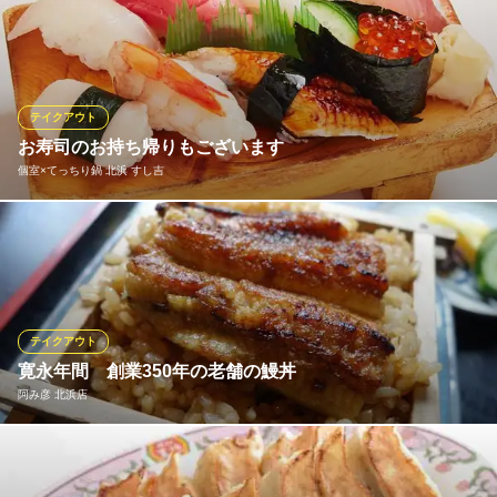
大阪府大阪市中央区伏見町2-4-4
ご自宅やオフィスなど身近で当店名物のＡ５ランクステーキをお
持ち帰りで是非！専用御膳、お弁当メニューございます！※現在デ
ィナータイムでの販売を中止しております。
但馬屋 蔓萬 北浜店
テイクアウト
鉄板 ステーキ 鍋料理
お寿司のお持ち帰りもございます
京阪本線北浜駅 徒歩1分
個室×てっちり鍋 北浜 すし吉
大阪府大阪市中央区北浜1-8-16 大阪証券取引所ビルB1
当店のお寿司はお持ち帰りもご利用頂けます。お土産やご家庭で
のお食事などに、ぜひご利用下さいませ。 たくさんのご注文の際
は、事前にご相談下さいませ。また、お持ち帰り頂いた商品は、
お早めにお召し上がりください。
テイクアウト
個室×てっちり鍋 北浜 すし吉
寛永年間 創業350年の老舗の鰻丼
寿司屋、一品料理、鍋
阿み彦 北浜店
大阪メトロ堺筋線北浜駅 徒歩7分
大阪府大阪市中央区淡路町1-3-6
備長炭で香ばしく焼き上げられた鰻はまさに絶品。創業から受け
継がれてきた秘伝のタレが素材の旨みを引き立てる。 お中元・お