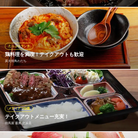
ランチタイムには、肉バルならではの肉の旨味を気軽に楽しめる
「アイランド・ローストビーフ丼」が大人気です。テイクアウト
にも対応しており、幅広いシーンで当店の美食をご堪能いただけ
ます。月替わりのオーバーライスや断面が鮮やかなサンドイッチ
も好評です。
たっぷりランチ
鶏料理を満喫！テイクアウトも歓迎
＆ISLAND アンドアイランド 北浜
炭火焼鳥わだち
リバーサイド肉バル
京阪本線淀屋橋駅 徒歩2分
大阪府大阪市中央区北浜2-1-23
自慢の鶏料理を使った厳選メニューをランチタイムにお楽しみく
ださい♪濃厚な玉子を使った親子丼や名物炭火焼きなど、鶏料理の
ランチ定食を6種ご用意しています。ごはんはおかわり自由♪たっ
ぷり食べて午後からの英気を養ってください。オフィスやご自宅
で楽しみたいという方には、テイクアウトもご用意しています！
メディアで話題
テイクアウトメニュー充実！
炭火焼鳥わだち
但馬屋 蔓萬 北浜店
北浜の鶏料理＆居酒屋
大阪メトロ堺筋線北浜駅6番出口 徒歩2分