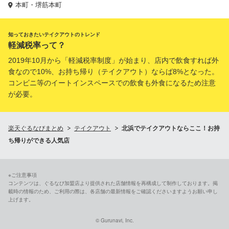
本町・堺筋本町
知っておきたいテイクアウトのトレンド
軽減税率って？
2019年10月から「軽減税率制度」が始まり、店内で飲食すれば外
食なので10%、お持ち帰り（テイクアウト）ならば8%となった。
コンビニ等のイートインスペースでの飲食も外食になるため注意
が必要。
楽天ぐるなびまとめ
テイクアウト
北浜でテイクアウトならここ！お持
ち帰りができる人気店
※ご注意事項
コンテンツは、ぐるなび加盟店より提供された店舗情報を再構成して制作しております。掲
載時の情報のため、ご利用の際は、各店舗の最新情報をご確認くださいますようお願い申し
上げます。
© Gurunavi, Inc.