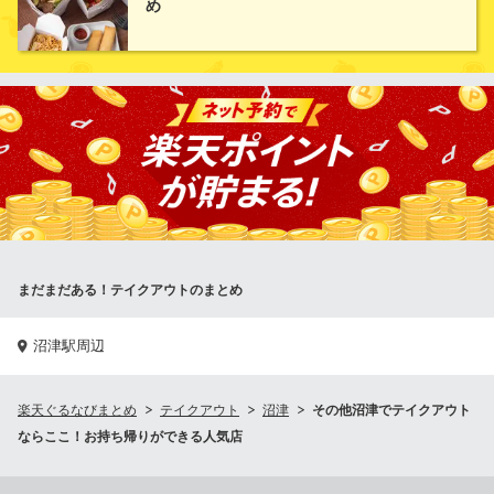
め
餃子の王将 沼津店
中華レストラン
ＪＲ沼津駅 バス14分
静岡県沼津市岡宮字焼土手1302-8
まだまだある！テイクアウトのまとめ
沼津駅周辺
楽天ぐるなびまとめ
テイクアウト
沼津
その他沼津でテイクアウト
ならここ！お持ち帰りができる人気店