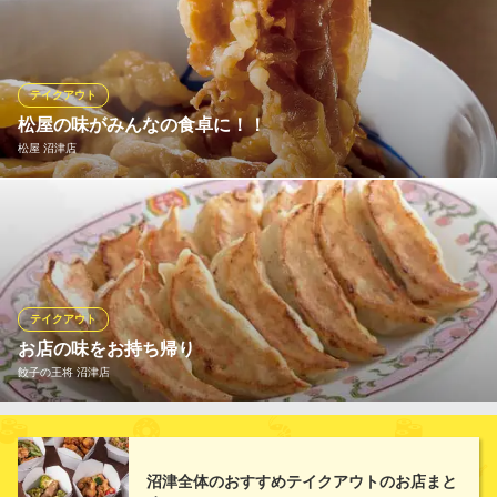
の煮汁」をはじめ、煮魚、ひものなど、伊豆の特産品を豊富にご
用意しております。 お食事の記念に、大切な方への贈り物に、ぜ
ひお立ち寄りください。
テイクアウト
金目鯛とくぞう沼津港店
松屋の味がみんなの食卓に！！
海鮮丼魚定食・浜焼串焼
松屋 沼津店
ＪＲ沼津駅 徒歩30分
静岡県沼津市千本港町109
健康で豊かな食生活を応援する松屋では、一部のメニューをのぞ
き「できたて」をその場でお持ち帰りいただけます。 朝食・ラン
チタイム・夕飯や夜食など、いろいろなシーンに合わせてぜひご
利用ください！
テイクアウト
松屋 沼津店
お店の味をお持ち帰り
牛めし・カレー・定食
餃子の王将 沼津店
ＪＲ御殿場線大岡駅 車7分
静岡県沼津市筒井町9-7
餃子の王将メニューがお持ち帰り出来ます。 ※店舗によりメニュ
ーが異なりますので、詳しくは店舗へお問い合わせ下さい。
沼津全体のおすすめテイクアウトのお店まと