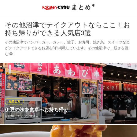
その他沼津でテイクアウトならここ！お
持ち帰りができる人気店3選
その他沼津でハンバーガー、カレー、餃子、お寿司、焼き鳥、スイーツなど
がテイクアウトできるお店を3件掲載しています。その他沼津で
続きを読
む
お楽しみ
伊豆の味を食卓へお持ち帰り
金目鯛とくぞう沼津港店
店舗には直売所を併設。 ご家庭で専門店の味を再現できる「秘伝