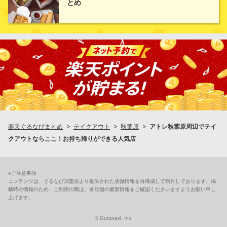
とめ
すし屋 銀蔵 秋葉原 本館
居酒屋・寿司
ＪＲ秋葉原駅中央改札口 徒歩1分
東京都千代田区神田佐久間町1-8-6
楽天ぐるなびまとめ
テイクアウト
秋葉原
アトレ秋葉原周辺でテイ
クアウトならここ！お持ち帰りができる人気店
※ご注意事項
コンテンツは、ぐるなび加盟店より提供された店舗情報を再構成して制作しております。掲
載時の情報のため、ご利用の際は、各店舗の最新情報をご確認くださいますようお願い申し
上げます。
© Gurunavi, Inc.