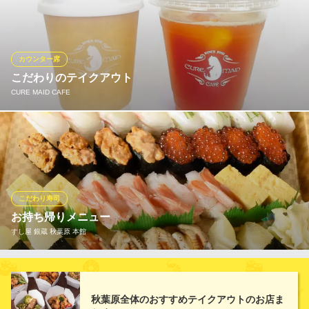
ーが異なりますので、詳しくは店舗へお問い合わせ下さい。
餃子の王将 Express アトレ秋葉原店
中華レストラン
カウンター席
ＪＲ秋葉原駅 徒歩1分
こだわりのテイクアウト
東京都千代田区外神田1-17-6 アトレ秋葉原1 1F
CURE MAID CAFE
こだわりの紅茶をテイクアウトでもお楽しみください！
CURE MAID CAFE
カフェ・喫茶店
ＪＲ秋葉原駅 徒歩3分
こだわり寿司
東京都千代田区外神田1-2-7 オノデン本店4F
お持ち帰りメニュー
すし屋 銀蔵 秋葉原 本館
内容は、メニューページのお持ち帰りメニューをご覧ください◎
ご予約も承ります！
秋葉原全体のおすすめテイクアウトのお店ま