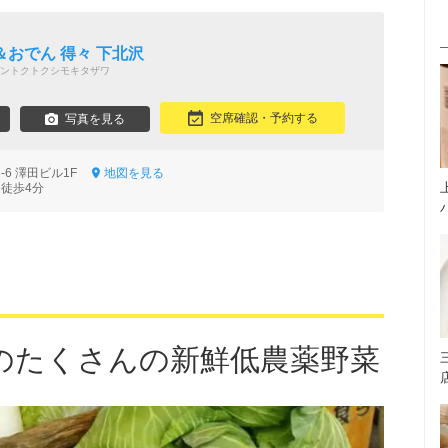
おでん 得々 下北沢
ントクトクシモキタザワ
空席確認・予約する
写真を見る
-6 澤田ビル1F
地図を見る
 徒歩4分
のたくさんの新鮮低農薬野菜