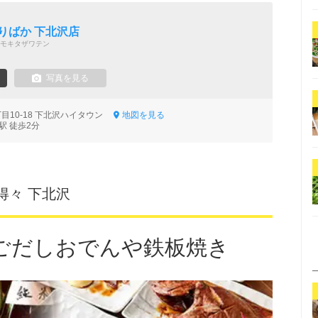
りばか 下北沢店
モキタザワテン
写真を見る
目10-18 下北沢ハイタウン
地図を見る
駅 徒歩2分
得々 下北沢
ごだしおでんや鉄板焼き