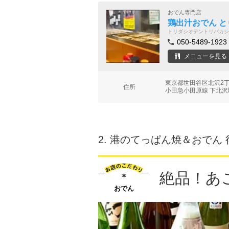
おでん専門店
鶏出汁おでん と
トリダシオデントリバカシ
050-5489-1923
メニューを見る
東京都世田谷区北沢2丁
住所
小田急小田原線 下北沢
2.
港のてっぱん焼＆おでん 
絶品！あ
おでん