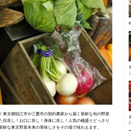
！東京都狛江市や三鷹市の契約農家から届く新鮮な旬の野菜
た目良し！お口に良し！身体に良し！人気の桶盛りどっさり
新鮮な東京野菜本来の美味しさをその場で味わえます。