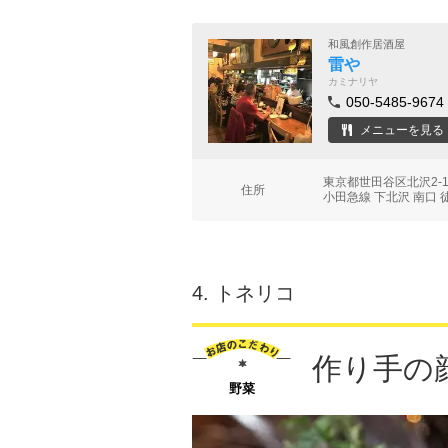
和風創作居酒屋
雷や
カミナリヤ
050-5485-9674
メニューを見る
東京都世田谷区北沢2-1
住所
小田急線 下北沢 南口 
4.
トネリコ
作り手の
野菜