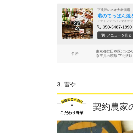
下北沢のネオ大衆酒場
港のてっぱん焼＆
ミナトノテッパンヤキオデ
050-5487-1890
メニューを見る
東京都世田谷区北沢2-6
住所
京王井の頭線 下北沢駅
3.
雷や
契約農家
こだわり野菜