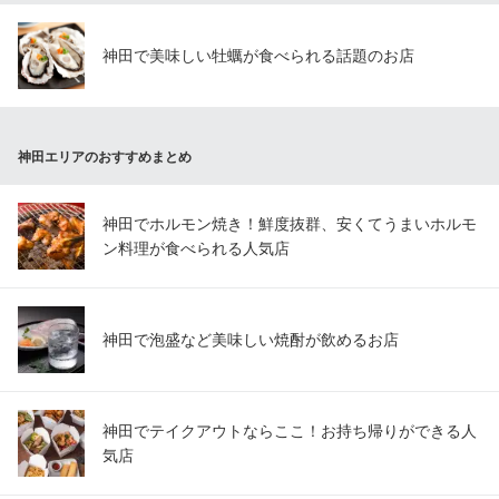
神田で美味しい牡蠣が食べられる話題のお店
神田エリアのおすすめまとめ
神田でホルモン焼き！鮮度抜群、安くてうまいホルモ
ン料理が食べられる人気店
神田で泡盛など美味しい焼酎が飲めるお店
神田でテイクアウトならここ！お持ち帰りができる人
気店