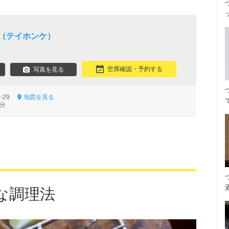
家（テイホンケ）
空席確認・予約する
写真を見る
6-29
地図を見る
6分
な調理法