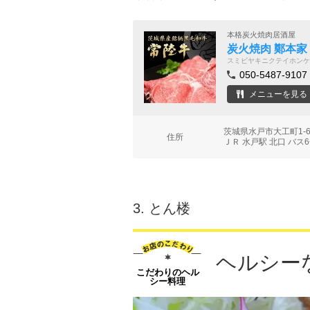
本格炭火焼肉居酒屋
炭火焼肉 鄭本
スミビヤキニクテイホンケ
050-5487-9107
メニューを見る
茨城県水戸市大工町1-
住所
ＪＲ 水戸駅 北口 バス
3.
とん楼
ヘルシー
こだわりのヘル
シー料理