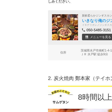
しみください。
新鮮柔らかジンギスカ
いきなり俺のジ
イキナリオレノジンギスカ
050-5485-3151
メニューを見る
茨城県水戸市南町1-4
住所
ＪＲ 水戸駅 徒歩9分
2.
炭火焼肉 鄭本家（テイホ
8時間以
サムゲタン