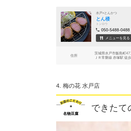
水戸×とんかつ
とん楼
トンロウ
050-5488-0488
メニューを見る
茨城県水戸市飯島町47
住所
ＪＲ常磐線 赤塚駅 徒歩
4.
梅の花 水戸店
できたて
名物豆腐