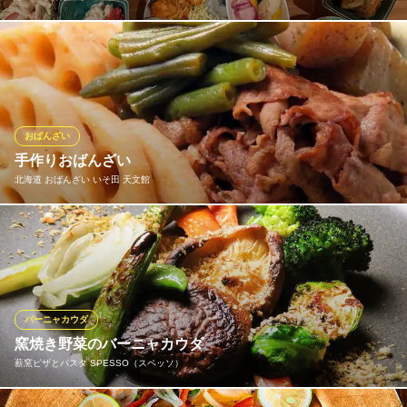
どこか懐かしく、ほっと癒される手作りの「おばんざい」をご用
意しております。旬の素材を活かした優しい味わいは、お酒のお
供にぴったり。お仕事帰りのサク飲みや、語り合いたい夜にぜひ
ご賞味ください。
おばんざい
もつ鍋とおばんざい 赤衛門
手作りおばんざい
もつ鍋とおばんざい
北海道 おばんざい いそ田 天文館
鹿児島市電（系統1）天文館通駅 徒歩2分
鹿児島県鹿児島市千日町6-1 天文館フラワービルB1
その日によってお料理内容が変わります。詳しくは店頭にてご確
認くださいませ。
北海道 おばんざい いそ田 天文館
産地直送おばんざい料理
バーニャカウダ
鹿児島市電（系統1）高見馬場駅 徒歩3分
窯焼き野菜のバーニャカウダ
鹿児島県鹿児島市山之口町10-11 久保ビル1F
薪窯ピザとパスタ SPESSO（スペッソ）