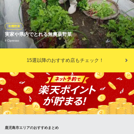
の酒蔵と霧島で活躍する薬膳のスペシャリストがコラボした『薬
膳焼酎』が用意されています。 店で漬け込まれている『薬膳焼
酎』は全5種類。炭酸割りや炭酸ジュース割りなど、好みの飲み方
を提案してくれます。
有機野菜
実家や県内でとれる無農薬野菜
Restaurant Nori
Il Cipresso
新薩摩料理レストラン
鹿児島市電（系統1）天文館通駅 徒歩3分
鹿児島県鹿児島市東千石町16-14 フローレンス絵菜B1
父が実家の畑で作る野菜や、マダム実家のお隣のかたのイタリア
15選以降のおすすめ店もチェック！
野菜が届きます。イタリアで食べていたのと同じ味の野菜たちが
チプレッソのベース。これを皮まで余すところなく使っていきま
す。チプレッソの野菜のスープは野菜だけなのにびっくりするく
らい味が濃いんですよ！
Il Cipresso
イタリアンレストラン
鹿児島市電天文館通電停 徒歩3分
鹿児島県鹿児島市東千石町8-9 メイプルブランチハウス102
鹿児島市エリアのおすすめまとめ