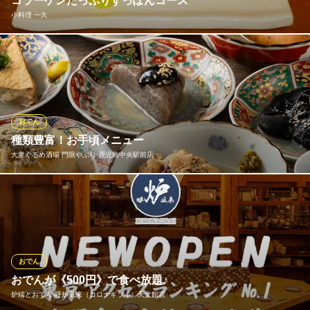
コラーゲンたっぷりすっぽんコース
薩摩おでんと炉端焼 つむぎ
小料理 一久
海鮮・ろばた焼
鹿児島市電（系統2）高見橋電停 徒歩3分
鹿児島県鹿児島市西田1-3-21 2F
添える具材は「焼きネギ」と「豆腐」のみ。 スープは1時間かけ
てじっくりと煮込みます。最近は健康志向でのすっぽん。是非
『すっぽん鍋コース』でお楽しみください。新鮮なお刺身も絶
品！唐揚げも食べ易く最後の雑炊は絶品です。
おでん
小料理 一久
種類豊富！お手頃メニュー
ふぐ すっぽん
大衆ぐるめ酒場 門限やぶり 鹿児島中央駅前店
鹿児島市電（系統1）天文館通駅 徒歩4分
鹿児島県鹿児島市山之口町9-28 橋口ビル1F
お酒に合うおでんやおつまみをリーズナブルな価格でお楽しみく
ださい！ 一品 180円(税込)から
大衆ぐるめ酒場 門限やぶり 鹿児島中央駅前店
鹿児島 和風バル 個室
おでん
鹿児島市電（系統2）高見橋駅 徒歩4分
おでんが《500円》で食べ放題♪
鹿児島県鹿児島市西田2-11-6
炉端とおでん 呼炉凪来（コロナギライ）天文館店