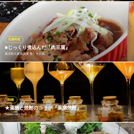
新宿駅チカ!!炉端とおでんの居酒屋『炉端とおでん 』が3月15日N
EW OPEN♪日本初◎なんとワンコインでおでんが食べ放題！！
炉端とおでん 呼炉凪来（コロナギライ）天文館店
天文館 居酒屋 個室
豆腐料理
鹿児島市電（系統1）天文館通駅 徒歩3分
■じっくり煮込んだ『肉豆腐』
鹿児島県鹿児島市東千石町1-24 セイワ文化ビルB1
鹿児島大衆居酒屋 煮シキチ焼
じっくり煮込んで味を染み渡らせた絶品肉豆腐をご準備しており
ます♪お酒のアテにぴったりな一品。ご来店の際は是非ご注文頂き
たいひと品です。
鹿児島大衆居酒屋 煮シキチ焼
焼酎
鹿児島中央の大衆酒場
★薬膳と焼酎のコラボ『薬膳焼酎』
鹿児島市電（系統2）高見橋駅 徒歩3分
Restaurant Nori
鹿児島県鹿児島市中央町3-2 進ビル1F
薬膳に使われる材料を掛け合わせた、身体に働きかける一杯 地元