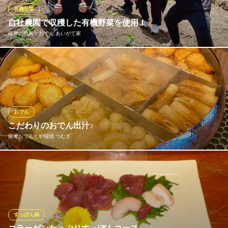
ＪＲ鹿児島中央駅 車2分
有機野菜
鹿児島県鹿児島市鷹師1-4-7 山下ビル1F
自社農園で収穫した有機野菜を使用！
薩摩の焼鳥とおでん あいがて家
あいがて家の自社農園で収穫した【旬の有機野菜】は安全で美味
しくお客様に召し上がっていただけるように心を込めて栽培して
おります。色とりどりの新鮮なお野菜を期間限定のメニューでご
堪能ください！
おでん
薩摩の焼鳥とおでん あいがて家
こだわりのおでん出汁♪
薩摩の焼鳥とおでん
薩摩おでんと炉端焼 つむぎ
ＪＲ鹿児島中央駅 徒歩3分
鹿児島県鹿児島市中央町21-4 2F
鹿児島県枕崎の鰹節・東酒造さんの黒酒北海道産羅臼産昆布を贅
沢に使用した旨みたっぷりの出汁で作ったおでんは具材にもとこ
とんこだわりました。当店自慢の特製おでん大鍋でこだわりの具
材と深い出汁でじっくりと煮込み、旨みがしっかり染み込んだお
でんは心温まる豊かな風味が楽しめます。
すっぽん鍋