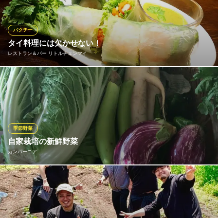
ーも豊富にご用意しております。お子様向けメニューも多数準備
しておりますので安心してご利用ください。
パクチー
炭火焼き鳥食べ放題 さつま高原 天文館店
タイ料理には欠かせない！
鹿児島郷土料理酒場
レストラン＆バー リトルチェンマイ
鹿児島市電（系統1）天文館通駅 徒歩3分
鹿児島県鹿児島市東千石町1-24 セイワ文化ビル1F
タイ料理を引き立てる隠し味でもあるパクチーは独特の香味が特
徴。「ポー・ピア・パクチー（パクチー生春巻き）」や「パクチ
ーサラダ」などご用意してパクチー好きの方へおすすめしており
ます。もちろんパクチー以外のお料理も多数ご用意しております
ので、苦手な方も様々にお召し上がりいただけます。
季節野菜
自家栽培の新鮮野菜
レストラン＆バー リトルチェンマイ
カンパーニア
タイ人シェフのタイ料理
鹿児島市電（系統1）天文館通駅 徒歩3分
鹿児島県鹿児島市千日町7-15 丸よしビル2F
当店は、野菜料理が豊富！
カンパーニア
鹿児島の南イタリア料理