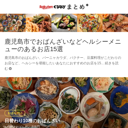
鹿児島市でおばんざいなどヘルシーメニ
ューのあるお店15選
鹿児島市のおばんざい、バーニャカウダ、パクチー、豆腐料理がこだわりの
お店など、ヘルシーを堪能したいあなたにおすすめのお店を15
続きを読
む
おばんざい
日替わり10種のおばんざい
もつ鍋とおばんざい 赤衛門