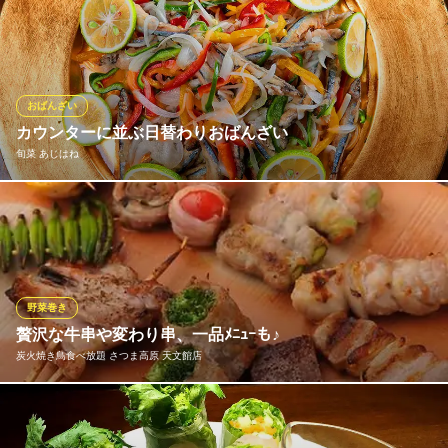
野菜ソムリエ厳選のお野菜を薪窯で焼いて、自慢のバーニャカウ
ダソースで。 女性のお客様リピート必死の人気メニューです。
薪窯ピザとパスタ SPESSO（スペッソ）
イタリアン・ピザ
おばんざい
鹿児島市電（系統1）天文館通駅 徒歩2分
カウンターに並ぶ日替わりおばんざい
鹿児島県鹿児島市呉服町1-20 セントイン二番館2F
旬菜 あじはね
女将が作るおばんざいは、家庭的な味ばかりで思わずほっこりし
ます。お酒と一緒に召し上がれば、心も体も癒されます。日替わ
りで「小鯵の南蛮漬け」や「豚肉と大根のきんぴら」、「だし巻
卵」など提供しています。
野菜巻き
旬菜 あじはね
贅沢な牛串や変わり串、一品ﾒﾆｭｰも♪
おばんざいと郷土料理
炭火焼き鳥食べ放題 さつま高原 天文館店
鹿児島市電（系統2）都通駅 徒歩1分
鹿児島県鹿児島市中央町25-13 1F
定番の焼き鳥はもちろんのこと、オリジナル串も豊富にご用意し
ております！牛すじ煮込み串は特におすすめ！その他一品メニュ