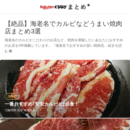
【絶品】海老名でカルビなどうまい焼肉
店まとめ3選
海老名のカルビがこだわりのお店など、焼肉を堪能したいあなたにおすすめ
のお店を3件掲載しています。「海老名でおすすめの旨い焼肉店
続きを読
む
カルビ
一番おすすめ｢安安カルビ｣は必食！
七輪焼肉 安安 海老名店
一押しは「安安」の名前が入った安安カルビ！お手頃に味わえ