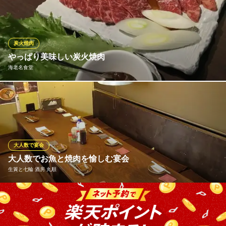
る、赤身と脂身のバランスが良いカルビ♪こだわりの特注ダレが肉
のうまさを際立たせます！香ばしい七輪炭火で一押しの「安安カ
ルビ」を是非ご堪能ください！
炭火焼肉
七輪焼肉 安安 海老名店
やっぱり美味しい炭火焼肉
炭火使用の低価格焼肉店
海老名食堂
小田急小田原線海老名駅 徒歩5分
神奈川県海老名市中央2-2-7
炭火料理がおいしい理由の1つは炭火から放射される強い遠赤外線
によるものと言われます。その赤外線の輻射熱が表面を均一に一
気に焼き上げて、内部のうま味を閉じこめてしまう働きがあるん
です。炭火にこだわることにより、美味しいお肉をより美味しく
召し上がっていただけます。
大人数で宴会
大人数でお魚と焼肉を愉しむ宴会
海老名食堂
生簀と七輪 酒房 丸順
海老名駅周辺の焼肉
相鉄本線海老名駅 徒歩2分
神奈川県海老名市中央1-7-1
「「酒房 丸順」では、足元ゆったり寛げるお座敷宴会も可能で
す。5名様～10名様でご利用が可能となっております。大人数での
ご宴会に最適！是非お気軽にご利用ください。