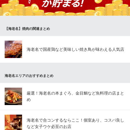
生簀と七輪 酒房 丸順
生簀と鮮魚
小田急小田原線海老名駅 徒歩6分
【海老名】焼肉の関連まとめ
神奈川県海老名市中央1-14-26
海老名で国産鶏など美味しい焼き鳥が味わえる人気店
海老名エリアのおすすめまとめ
厳選！海老名の本まぐろ、金目鯛など魚料理の店まと
め
海老名で合コンするならここ！個室あり、コスパ良し
など女子ウケ必至のお店