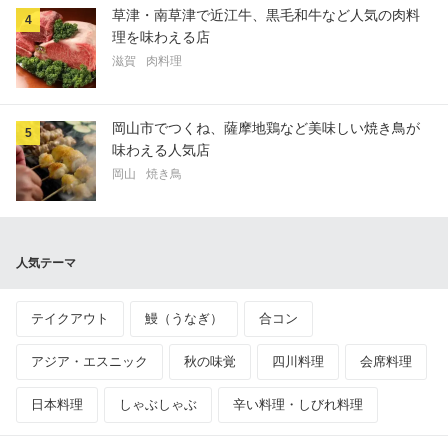
草津・南草津で近江牛、黒毛和牛など人気の肉料
4
理を味わえる店
滋賀
肉料理
岡山市でつくね、薩摩地鶏など美味しい焼き鳥が
5
味わえる人気店
岡山
焼き鳥
人気テーマ
テイクアウト
鰻（うなぎ）
合コン
アジア・エスニック
秋の味覚
四川料理
会席料理
日本料理
しゃぶしゃぶ
辛い料理・しびれ料理