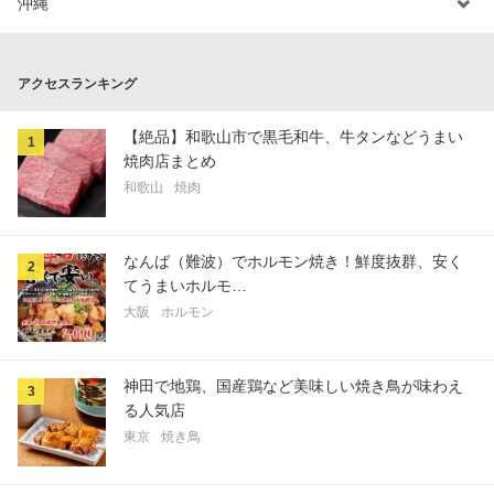
沖縄
アクセスランキング
【絶品】和歌山市で黒毛和牛、牛タンなどうまい
1
焼肉店まとめ
和歌山
焼肉
なんば（難波）でホルモン焼き！鮮度抜群、安く
2
てうまいホルモ…
大阪
ホルモン
神田で地鶏、国産鶏など美味しい焼き鳥が味わえ
3
る人気店
東京
焼き鳥