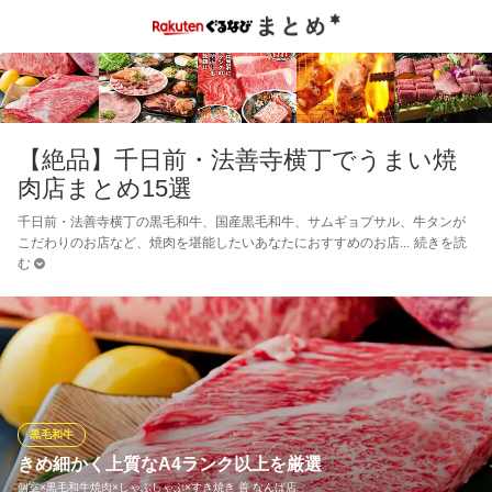
【絶品】千日前・法善寺横丁でうまい焼
肉店まとめ15選
千日前・法善寺横丁の黒毛和牛、国産黒毛和牛、サムギョプサル、牛タンが
こだわりのお店など、焼肉を堪能したいあなたにおすすめのお店
続きを読
む
黒毛和牛
きめ細かく上質なA4ランク以上を厳選
個室×黒毛和牛焼肉×しゃぶしゃぶ×すき焼き 善 なんば店