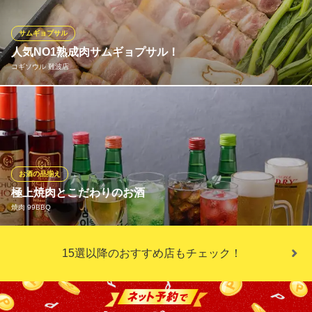
チシャミソ） 1人前2,580円/2人前～
サムギョプサル
韓国料理 ハラペコ食堂 GEMSなんば店
人気NO1熟成肉サムギョプサル！
韓国料理店
コギソウル 難波店
大阪メトロ千日前線なんば駅 徒歩1分
大阪府大阪市中央区難波3-7-19 GEMSなんば5F
熟成豚を使用したサムギョプサル！肉厚でジューシーな豚バラか
ら出る旨みが染み込んだキムチとナムル、ニンニクは絶品！空心
菜と一緒にたべることでさらにマイルドに！コギソウルでしか味
わえない最上級サムギョプサルです★お得な食べ飲み放題もご用
意しております！
お酒の品揃え
極上焼肉とこだわりのお酒
コギソウル 難波店
焼肉 99BBQ
韓国料理
大阪メトロ千日前線なんば駅 徒歩1分 （御堂筋ホテルの真向かい
のビルの階段を上がった2階です。1階にはヨーグルト屋さんがあ
定番のビールやハイボールをはじめ、韓国酒など豊富なドリンク
15選以降のおすすめ店もチェック！
ります）
をご用意。厳選焼肉との相性も抜群です。お酒好きの方には楽し
大阪府大阪市中央区難波3-7-23 新戎橋ビル2F
める飲み放題コースがおすすめ。お好みの一杯とともに、至福の
焼肉時間をお楽しみください