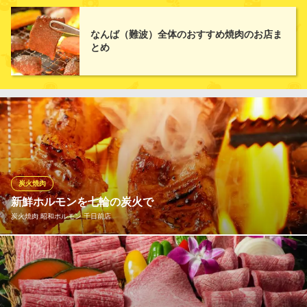
大阪府大阪市中央区難波1-5-21
焼肉を思う存分楽しみたいなら90分食べ放題コースがおすすめ！
名物のワタミカルビや鮮度にこだわった手切りハラミなどの定番
なんば（難波）全体のおすすめ焼肉のお店ま
焼肉はもちろん、キムチをはじめとした逸品料理・〆のごはん・
とめ
デザートなどのサイドメニューも充実しています♪小学生は半額以
下となっておりますので、ご家族のお食事の機会に是非ご利用く
ださい。
焼肉の和民なんば店
なんば宴会焼肉食べ放題
南海本線難波駅 徒歩1分
大阪府大阪市中央区難波千日前12-30 難波長和ビル3F
炭火焼肉
新鮮ホルモンを七輪の炭火で
炭火焼肉 昭和ホルモン 千日前店
独自ルートで開拓した市場から鮮度と肉質の良いお肉を仕入れて
います。さらに、鮮度管理を徹底し、肉質や部位ごとに厚みや切
り方を変えているので、それぞれのお肉を最高の状態で楽しんで
いただけます！