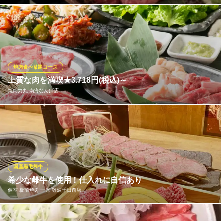
『岩崎塾』だからこそ上質なお肉をこの価格で！国産の黒毛牛を
取り揃えております☆新鮮な黒毛牛の希少部位を衝撃価格でどう
ぞ！！！各種塩焼きできます。
炭火焼肉 岩崎塾 なんば店
焼肉食べ放題コース
焼肉
上質な肉を満喫★3.718円(税込)～
大阪メトロ千日前線なんば駅 徒歩3分
焼肉力丸 南海なんば店
大阪府大阪市中央区難波3-1-26
「焼肉力丸 南海なんば店」の焼肉食べ放題コースは4種類！自慢
の上ハラミや上ロース、ホルモンなど盛りだくさんの内容♪「スタ
ンダードコース」は、90分3.718円（税込）のリーズナブルさ！ア
ルコール飲み放題も90分1.540円（税込）
国産黒毛和牛
焼肉力丸 南海なんば店
希少な雌牛を使用！仕入れに自信あり
破格の絶品焼肉食べ放題
個室 板前焼肉 一光 難波千日前店
南海本線難波駅 徒歩1分
大阪府大阪市中央区難波千日前12-28 大阪難波ビル4F
宮崎牛、鹿児島牛、新潟牛、仙台牛、佐賀牛、神戸牛など、一光