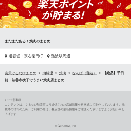
焼肉 99BBQ
美味しい美酒と食べ放題
大阪メトロ御堂筋線なんば駅 徒歩4分
大阪府大阪市中央区千日前1-6-1 山喜登会館3F
まだまだある！焼肉のまとめ
道頓堀・宗右衛門町
難波駅周辺
楽天ぐるなびまとめ
肉料理
焼肉
なんば（難波）
【絶品】千日
前・法善寺横丁でうまい焼肉店まとめ
※ご注意事項
コンテンツは、ぐるなび加盟店より提供された店舗情報を再構成して制作しております。掲
載時の情報のため、ご利用の際は、各店舗の最新情報をご確認くださいますようお願い申し
上げます。
© Gurunavi, Inc.