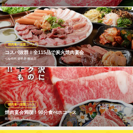
当店のメニューの主役となる”肉”の質は決して妥協いたしません。
鹿児島県産の黒毛和牛を一頭買いで仕入れ、ご提供しておりま
す。純粋黒毛和牛の中でも高品質なA4以上の牛肉を厳選。さらに
独自のルートで仕入れるため、希少部位まで余すことなく、リー
ズナブルな価格でご提供できるのが人気の秘密です。
焼肉食べ放題コース
コスパ抜群！全115品で炭火焼肉宴会
個室×黒毛和牛焼肉×しゃぶしゃぶ×すき焼き 善 なんば店
七輪焼肉 榮華亭 難波店
黒毛和牛 焼肉食べ放題
大阪メトロ御堂筋線なんば駅 徒歩2分
大阪府大阪市中央区難波3-4-13 味わいばしビル4F
驚愕のコスパを実現した当店一番人気の食べ放題コース！全115品
を心ゆくまで味わえる『メガ食べ放題コース』は飲み放題も付い
て4,800円(税込)～提供いたします。牛ロースやハラミ、人気の塩
タンをはじめ、豚肉、ホルモン、野菜、一品料理、デザートまで
充実。どなた様も大満足のラインナップです♪
焼肉食べ放題コース
焼肉宴会満喫！90分食べホコース
七輪焼肉 榮華亭 難波店
焼肉の和民なんば店
炭火焼肉食べ放題
近鉄難波線大阪難波駅 徒歩2分