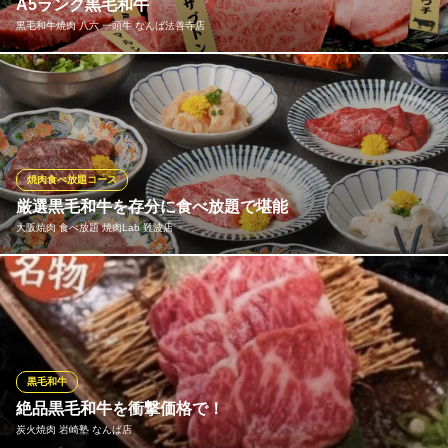
特選和牛焼肉食べ放題 298 PREMIUM 難波店
A5ランク黒毛和牛
焼肉食べ放題
黒毛和牛焼肉 八六 一頭牛 なんば法善寺店
近鉄難波線大阪難波駅 徒歩4分
大阪府大阪市中央区千日前1-7-9 4F
当店は最高峰の【A5ランク黒毛和牛】を中心に、高品質の和牛を
独自のルートによる一頭買いでリーズナブルにご提供しておりま
す。口の中でとろける極上の脂と、凝縮された肉の旨味を心ゆく
までご堪能ください。また、その他の鶏、豚、海鮮含む一品料理
も充実しており、お肉以外の美食も多彩に揃えております。
焼肉食べ放題コース
厳選黒毛和牛を存分に食べ放題で堪能
黒毛和牛焼肉 八六 一頭牛 なんば法善寺店
大阪焼肉 食べ放題 焼肉Lab 難波店
黒毛和牛 一頭牛 焼肉
大阪メトロ千日前線なんば駅 徒歩2分
大阪府大阪市中央区難波1-5-22
系列で卸問屋があるからこそできる黒毛和牛や国産牛の高品質の
食べ放題が実現できます♪さらに新鮮だからこそご提供できる刺し
メニューの数々★食べ放題でお気軽にお楽しみくださいませ♪
大阪焼肉 食べ放題 焼肉Lab 難波店
黒毛和牛
和牛焼肉食べ飲み放題
絶品黒毛和牛を衝撃価格で！
大阪メトロ千日前線なんば駅 徒歩1分
炭火焼肉 岩崎塾 なんば店
大阪府大阪市中央区難波3-7-22 中野ビル2F