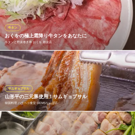
では全国各地よりその日最良のお肉を目利きの力で厳選仕入れ。
味・肉質にとことん追求して選び抜いたA5ランク以上の国産黒毛
和牛を、できる限りのお値打ちにてお楽しみいただけます。一頭
買いにて仕入れるからこそ、希少部位も安定してご提供していま
牛タン
す。
おくをの極上霜降り牛タンをあなたに
牛タンと野菜巻き串 おくを 難波店
個室 板前焼肉 一光 難波千日前店
裏なんばで厳選和牛焼肉
おくをでは「牛タン」をメインにした料理を展開。なかでも、厚
近鉄難波線近鉄日本橋駅 徒歩3分
大阪府大阪市中央区千日前2-6-8 千日前ゴールデンフタバプラザ1F
切り牛タンを丁寧に焼き上げ肉汁を閉じ込めた「極上厚切り牛タ
ン」と、サシの入った霜降り牛タンを北海道産昆布からとった特
製出汁にくぐらせていただく「霜降り牛タンしゃぶしゃぶ」は、
おくをの看板料理です。
サムギョプサル
山形平の三元豚使用！サムギョプサル
牛タンと野菜巻き串 おくを 難波店
韓国料理 ハラペコ食堂 GEMSなんば店
牛タン・野菜巻・もつ鍋
大阪メトロ御堂筋線なんば駅 徒歩3分
大阪府大阪市中央区千日前1-7-11 上方ビル1F
まわりはカリカリで中はジューシーなハラペコ食堂の看板サムギ
ョプサル！野菜やキムチと合わせてスタンダードに楽しめま
す。・付属セット（白菜キムチ/サンチュ/ゴマの葉/もやしナムル/