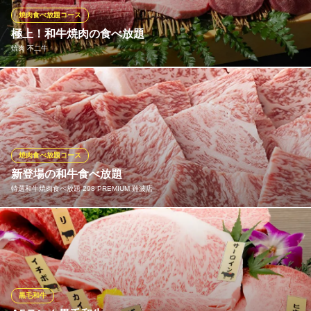
焼肉食べ放題コース
炭火焼肉 昭和ホルモン 千日前店
極上！和牛焼肉の食べ放題
宴会に人気の焼肉居酒屋
焼肉 不二牛
大阪メトロ御堂筋線なんば駅 徒歩1分
大阪府大阪市中央区千日前2-6-11
最高級の和牛を心ゆくまで堪能できる、夢のような食べ放題コー
スを5500円からご用意しております。厳選された和牛カルビやロ
ースをはじめ、新鮮なホルモンや海鮮、サイドメニューまで多彩
なラインナップが魅力です。ご家族やご友人との特別なお食事、
歓送迎会など、あらゆるシーンで贅沢な時間をお約束いたしま
焼肉食べ放題コース
す。
新登場の和牛食べ放題
特選和牛焼肉食べ放題 298 PREMIUM 難波店
焼肉 不二牛
焼肉
当店の【和牛食べ放題】に使っている和牛は産地で職人が丁寧に
近鉄難波線近鉄日本橋駅 徒歩4分
大阪府大阪市中央区千日前1-7-7 SUNプラザ 1F
さばいたものをチルドで直送！まんべんなく霜降りが入っていて
赤身とのバランスが良く、 双方のおいしさをしっかり味わう事が
できる肉質がなめらかなお肉です。
黒毛和牛