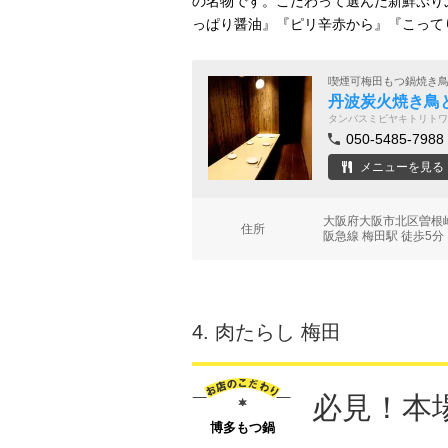
の名物です。こだわって選んだ新鮮ぷり
っぱり醤油』『ピリ辛赤から』『こって
喫煙可梅田もつ鍋焼き
丹波炭火焼き鳥と
タンバスミビヤキトリトワ
050-5485-7988
メニューを見る
大阪府大阪市北区曽根崎2
住所
阪急線 梅田駅 徒歩5分
4.
肉たらし 梅田
必見！本
博多もつ鍋