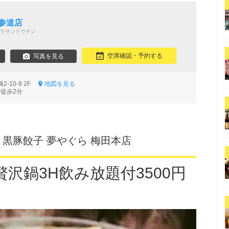
参道店
ラサンドウテン
空席確認・予約する
写真を見る
-10-9 2F
地図を見る
 徒歩2分
 黒豚餃子 夢やぐら 梅田本店
沢鍋3H飲み放題付3500円