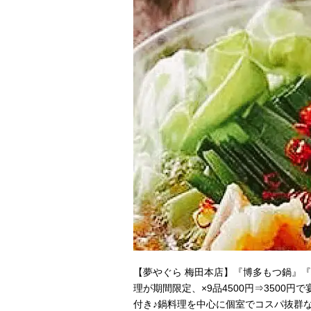
【夢やぐら 梅田本店】『博多もつ鍋』
理が期間限定、×9品4500円⇒3500
付き♪鍋料理を中心に個室でコスパ抜群