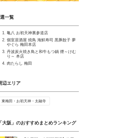
4選一覧
亀八 お初天神裏参道店
個室居酒屋 焼鳥 海鮮寿司 黒豚餃子 夢
やぐら 梅田本店
丹波炭火焼き鳥と和牛もつ鍋 煙～けむ
り～ 本店
肉たらし 梅田
周辺エリア
東梅田・お初天神・太融寺
「大阪」のおすすめまとめランキング