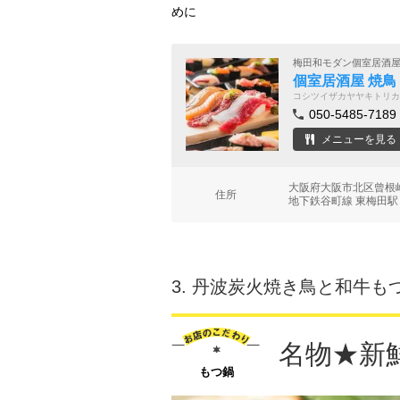
めに
梅田和モダン個室居酒
個室居酒屋 焼鳥
コシツイザカヤヤキトリカ
050-5485-7189
メニューを見る
大阪府大阪市北区曾根崎
住所
地下鉄谷町線 東梅田駅
3.
丹波炭火焼き鳥と和牛もつ
名物★新
もつ鍋