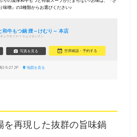
ぷりの濃厚和牛もつと特製スープがたまらない♪お味は、『さ
り味噌』の3種類からお選びください♪
鳥
和牛もつ鍋 煙～けむり～ 本店
ギュウモツナベ ケムリホンテン
空席確認・予約する
写真を見る
-5-27 2F
地図を見る
場を再現した抜群の旨味鍋