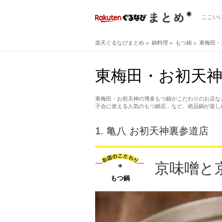
ここい
楽天ぐるなびまとめ
鍋料理
もつ鍋
東梅田・
東梅田・お初天神
東梅田・お初天神の博多もつ鍋がこだわりのお店な
子会に使える人気のもつ鍋店」など、絶品鍋が楽し
1.
亀八 お初天神裏参道店
京味噌と
もつ鍋