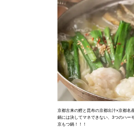
京都古来の鰹と昆布の京都出汁×京都名
鍋には決してマネできない、3つのハー
京もつ鍋！！！