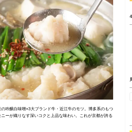
産の吟醸白味噌×3大ブランド牛・近江牛のモツ。博多系のもつ
モニーが織りなす深いコクと上品な味わい。これが京都が誇る