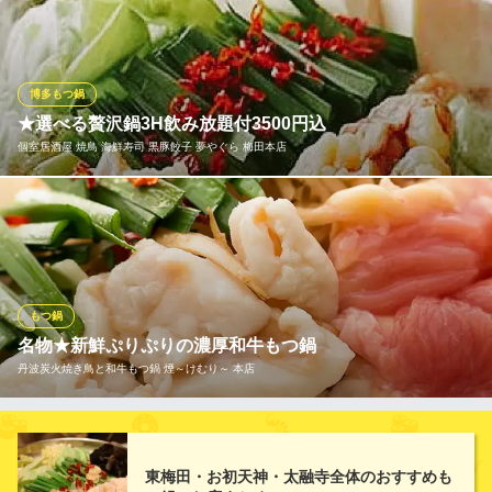
ド牛・近江牛のモツ。博多系のもつ鍋には決してマネできない、3
つのハーモニーが織りなす深いコクと上品な味わい。これが京都
が誇る京もつ鍋！！！
博多もつ鍋
亀八 お初天神裏参道店
★選べる贅沢鍋3H飲み放題付3500円込
京町家★絶品もつ鍋
個室居酒屋 焼鳥 海鮮寿司 黒豚餃子 夢やぐら 梅田本店
地下鉄谷町線東梅田駅 徒歩2分
大阪府大阪市北区曾根崎2-10-9 2F
【夢やぐら 梅田本店】『博多もつ鍋』『地鶏ちゃんこ鍋』『肉ト
ロチーズ』『肉トロ鍋』自慢の鍋料理が期間限定、×9品4500円⇒
3500円で宴会可能。豪華100種類のドリンクメニュー、3時間飲み
放題付き♪鍋料理を中心に個室でコスパ抜群な宴会プランを堪能し
て下さい！期間限定ですので予約はお早めに
もつ鍋
名物★新鮮ぷりぷりの濃厚和牛もつ鍋
個室居酒屋 焼鳥 海鮮寿司 黒豚餃子 夢やぐら 梅田本店
丹波炭火焼き鳥と和牛もつ鍋 煙～けむり～ 本店
梅田和モダン個室居酒屋
地下鉄谷町線東梅田駅 徒歩3分
大阪府大阪市北区曾根崎2-8-7 コーストスタジョーネ4F
お鍋の季節は煙の【和牛もつ鍋】で決まり！！去年は大好評いた
だきました焼き鳥に次ぐ第二の当店の名物です。こだわって選ん
東梅田・お初天神・太融寺全体のおすすめも
だ新鮮ぷりぷりの濃厚和牛もつと特製スープがたまらない♪お味