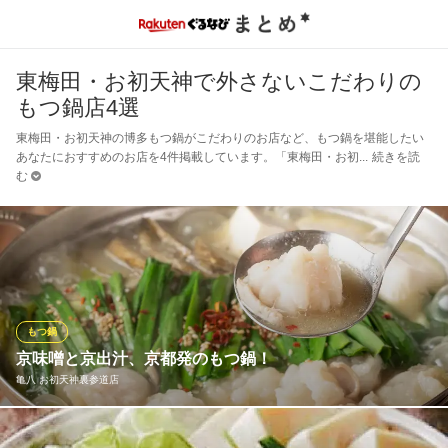
東梅田・お初天神で外さないこだわりの
もつ鍋店4選
東梅田・お初天神の博多もつ鍋がこだわりのお店など、もつ鍋を堪能したい
あなたにおすすめのお店を4件掲載しています。「東梅田・お初
続きを読
む
もつ鍋
京味噌と京出汁、京都発のもつ鍋！
亀八 お初天神裏参道店
京都古来の鰹と昆布の京都出汁×京都名産の吟醸白味噌×3大ブラン