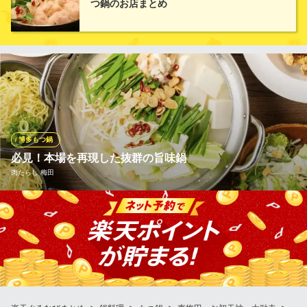
つ鍋のお店まとめ
は、『さっぱり醤油』『ピリ辛赤から』『こってり味噌』の3種類
からお選びください♪
丹波炭火焼き鳥と和牛もつ鍋 煙～けむり～ 本店
喫煙可梅田もつ鍋焼き鳥
阪急線梅田駅 徒歩5分
大阪府大阪市北区曽根崎2-5-27 2F
博多もつ鍋
必見！本場を再現した抜群の旨味鍋
肉たらし 梅田
当店名物の博多もつ鍋は絶対に食べてほしい逸品！本場の味の再
現！美味しいもつをぐつぐつ煮込む博多もつ鍋は味が全然違いま
す！ ご宴会シーンにもピッタリ☆3時間飲み放題付きコースも298
0円～ご用意しております！ 新鮮なもつ本来の旨味と見た目のど
ちらもご堪能できるおすすめの鍋です。