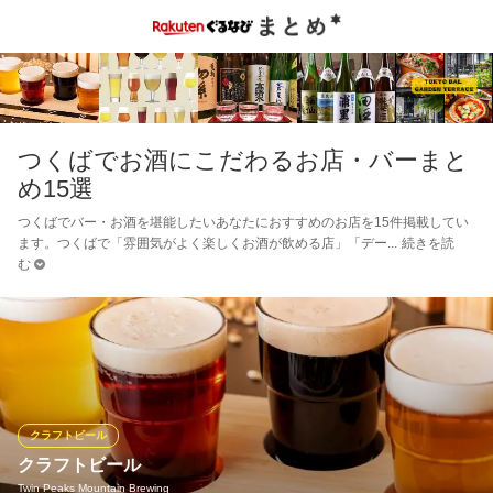
つくばでお酒にこだわるお店・バーまと
め15選
つくばでバー・お酒を堪能したいあなたにおすすめのお店を15件掲載してい
ます。つくばで「雰囲気がよく楽しくお酒が飲める店」「デー
続きを読
む
クラフトビール
クラフトビール
Twin Peaks Mountain Brewing