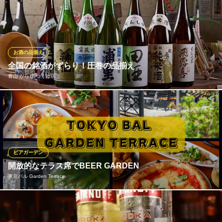
茨城県つくば市天久保1-8-6 103
選び抜いた東北の日本酒をご提供いたしております。お得な飲み
比べセットもございます！
炭焼牛たん東山 トナリエキュートつくば店
牛たん料理専門店
お酒の品揃え
つくばエクスプレスつくば駅 徒歩1分
全国の銘酒がずらり！圧巻の品揃え
茨城県つくば市吾妻1-6-1 トナリエつくばスクエアキュート3F
青山 がらり つくば店
壁一面の棚にずらりと並ぶ、全国から厳選したこだわりの銘酒や
地酒の数々。定番から希少な一杯まで圧倒的な品揃えを誇り、お
酒好きにはたまらない空間です。自慢の鮮魚や本格和食の味をさ
らに引き立てる、至高のペアリングをご堪能いただけます。その
日の気分や料理に合わせた贅沢な一杯をお楽しみください。
ビアガーデン
開放的なテラス席でBEER GARDEN
青山 がらり つくば店
東京バル Garden Terrace
居酒屋 つくば 和食
つくばエクスプレスつくば駅 徒歩1分
茨城県つくば市吾妻1-6-1 トナリエつくばスクエアQ't3F
BEERGARDEN！テラス席！開放感あふれるフォトジェニックな
テラス席が魅力の東京バル。木の温もり感じる空間は女子会やデ