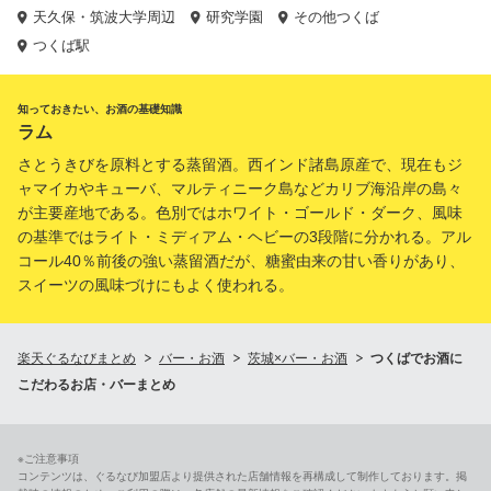
天久保・筑波大学周辺
研究学園
その他つくば
つくば駅
知っておきたい、お酒の基礎知識
ラム
さとうきびを原料とする蒸留酒。西インド諸島原産で、現在もジ
ャマイカやキューバ、マルティニーク島などカリブ海沿岸の島々
が主要産地である。色別ではホワイト・ゴールド・ダーク、風味
の基準ではライト・ミディアム・ヘビーの3段階に分かれる。アル
コール40％前後の強い蒸留酒だが、糖蜜由来の甘い香りがあり、
スイーツの風味づけにもよく使われる。
楽天ぐるなびまとめ
バー・お酒
茨城×バー・お酒
つくばでお酒に
こだわるお店・バーまとめ
※ご注意事項
コンテンツは、ぐるなび加盟店より提供された店舗情報を再構成して制作しております。掲