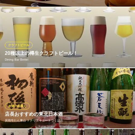
ツインピークスのクラフトビールは、ドイツクラフトビールだけ
でなく、イギリスのエールやアメリカンスタイルのIPAなどの他の
種類のビールも醸造しています。様々な国のビールをお食事とと
もにお楽しみ頂けます。
クラフトビール
Twin Peaks Mountain Brewing
20種以上の樽生クラフトビール！
つくば×クラフトビール
Dining Bar Bettei
つくばエクスプレスつくば駅 徒歩8分
茨城県つくば市東新井18-8
当店自慢の、全国各地から厳選して取り揃える20種類以上の樽生
クラフトビール！毎日日替わりで登場するため、訪れるたびに新
しい味に出会えるのが魅力です。フレッシュな香りと個性が楽し
める「4種飲み比べセット」は、最初の一杯に最適な人気メニュ
ー。ビール好きを唸らせる地域随一の品揃えをご体験ください。
お酒の品揃え
店長おすすめの東北日本酒
Dining Bar Bettei
炭焼牛たん東山 トナリエキュートつくば店
ダイニングバー
つくばエクスプレスつくば駅 車5分