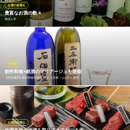
など、本場中国のソフトドリンクもご用意しています。
お酒の品揃え
豊富なお酒の数々
四川料理・麻辣十食
和伊ん亭
四川仕込みの中華料理
つくばエクスプレスつくば駅 徒歩15分
茨城県つくば市天久保1-6-15
和伊ん亭といったらやっぱりワイン！グラスワインもお手頃価格
で取り揃えております( ^^) そのほかのお酒もバラエティ豊かに取
り揃えております♪
和伊ん亭
日本酒
和風イタリアン居酒屋
創作和食×銘酒のマリアージュを堪能
つくばエクスプレス研究学園駅 徒歩3分
【完全個室】創作和食居酒屋 季彩 七百家（なおや）研究…
茨城県つくば市研究学園5-6-6-D12
創作和食にぴったりの日本酒も多数取り揃えております。四季
折々のおすすめ銘酒も含め、常時25〜30種をご用意。お料理との
ペアリングやお客様のお好みに合わせてお出しすることも可能で
すので、気軽にスタッフまでお尋ねください。素材の味を生かし
た和の逸品と共に、厳選された全国の銘酒をじっくりとご堪能く
お酒の品揃え
ださい。