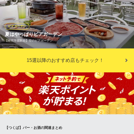
をラインアップしました。香りの高いタイプ、軽快でなめらかな
タイプなど、さまざまなタイプがあるので、飲み比べてお気に入
りを見つける楽しみも。
ビアガーデン
産直鮮魚とおばんざい 魚こめ屋 イオンモールつくば店
夏はやっぱりビアガーデン
新鮮鮮魚のレストラン
【研究学園駅前】空のビアガーデン
ＪＲ常磐線荒川沖駅 徒歩41分
茨城県つくば市稲岡66-1 イオンモールつくば1F
夏の飲み会イベントといえば、美味しいビールが楽しめる”ビアガ
15選以降のおすすめ店もチェック！
ーデン”！！キンキンに冷えたビールでの乾杯が格別！！屋上の開
放的な空間と共に飲めば、いつもより美味しく感じる！？夏だけ
の楽しみを思う存分楽しみましょう！
【研究学園駅前】空のビアガーデン
研究学園ビアガーデン
つくばエクスプレス研究学園駅 徒歩2分
茨城県つくば市研究学園5-8-3 アルファビル屋上
【つくば】バー・お酒の関連まとめ