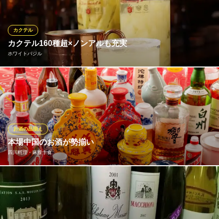
ートに最適。貸切も可能で特別な時間を演出します。各種宴会、
二次会、お祝い事、ご友人同士、ご家族でのお食事まで幅広いシ
ーンにご利用いただけます。
カクテル
カクテル160種超×ノンアルも充実
東京バル Garden Terrace
ホワイトバジル
つくば駅×貸切×二次会
つくばエクスプレスつくば駅 徒歩6分
茨城県つくば市春日1-2 グローバルゲストハウス
バジルの自慢は、バーテンダーが一杯ずつ丁寧にお作りする250種
以上のドリンクメニュー。なかでもカクテルは160種類超を揃え、
定番から季節のフルーツを使ったオリジナル、お客様の気分に合
わせた即興カクテルまで幅広くお楽しみいただけます。つくばの
夜を彩る、あなただけの一杯を見つけてみませんか？
お酒の品揃え
本場中国のお酒が勢揃い
ホワイトバジル
四川料理・麻辣十食
バジルとお酒を
つくばエクスプレスつくば駅 徒歩51分
茨城県つくば市桜2-51-5 2F
紹興酒、白酒、青島ビールなど、中国のお酒を種類豊富にご用
意。 甕(カメ)でじっくり熟成させた紹興酒で作る『上海ハイボー
ル』は、香り高くコク深い味わいが魅力です。芳醇で豊かな味わ
いの一杯が、料理の旨みをさらに引き立てます。 酸梅汁や王老吉