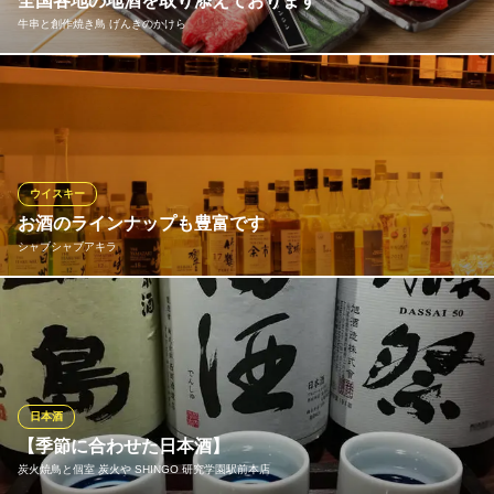
全国各地の地酒を取り添えております
牛串と創作焼き鳥 げんきのかけら
【完全個室】創作和食居酒屋 季彩 七百家（なおや）研究学
園駅前
職人の技が光る創作和食
当店自慢の肉料理の数々とぴったりな全国各地の日本酒や焼酎を
つくばエクスプレス研究学園駅 徒歩3分
ご用意しております。店主こだわりのウイスキーも多数取り揃え
茨城県つくば市研究学園5-13-4 わいわいビル3F
ております！その日の気分で美味しいお酒をご堪能ください。
牛串と創作焼き鳥 げんきのかけら
ウイスキー
研究学園炭火牛串専門店
お酒のラインナップも豊富です
つくばエクスプレス研究学園駅 徒歩3分
シャブシャブアキラ
茨城県つくば市研究学園5-13-4 わいわいビル2F
当店はお酒の種類が豊富！特にウイスキーはバー顔負けのライン
ナップとなっております。 お食事と一緒に楽しむならハイボー
ル、食後の一杯はオンザロック、などお客様のお好みに合わせた
飲み方をお楽しみください。
日本酒
シャブシャブアキラ
【季節に合わせた日本酒】
しゃぶしゃぶ・すき焼き
炭火焼鳥と個室 炭火や SHINGO 研究学園駅前本店
つくばエクスプレス研究学園駅 徒歩5分