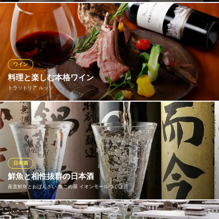
茨城県つくば市研究学園5-14-3
全国から名酒と呼ばれる定番から希少酒を常時20種類以上。日本
酒は、季節によりおすすめが変わります。理由は、時期に合わせ
て美味しいお酒を店主が厳選してご提供しているからです。種類
が多いので「あれも飲みたい、これも飲みたい！」そんな時は、
「飲み比べセット」がお得。お好きな3種類の日本酒を選べます。
ワイン
料理と楽しむ本格ワイン
炭火焼鳥と個室 炭火や SHINGO 研究学園駅前本店
トラットリア ルッソ
炭火焼居酒屋
つくばエクスプレス研究学園駅北口 徒歩4分
茨城県つくば市研究学園5-13-11 MYUMYU2F
シェフが腕を振るう本格イタリアンには、やはり現地のワインが
最適です。定番から希少な土着品種まで、お料理に寄り添う銘柄
をソムリエが厳選。グラスワインも豊富にご用意しております。
お好みの一杯とのマリアージュをお楽しみください。
日本酒
トラットリア ルッソ
鮮魚と相性抜群の日本酒
トラットリア
産直鮮魚とおばんざい 魚こめ屋 イオンモールつくば店
つくばエクスプレス研究学園駅 徒歩4分
茨城県つくば市研究学園5-14-10 フロンティアコンフォート101
お刺身だけでなく、厳選した素材で仕立てたお料理に合う日本酒