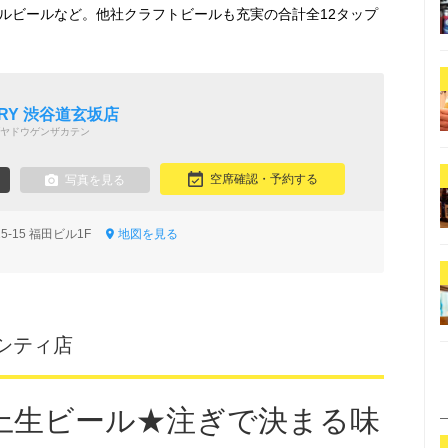
のオリジナルビールなど。他社クラフトビールも充実の合計全12タップ
WERY 渋谷道玄坂店
ヤドウゲンザカテン
空席確認・予約する
写真を見る
5-15 福田ビル1F
地図を見る
シティ店
上生ビール★注ぎで決まる味