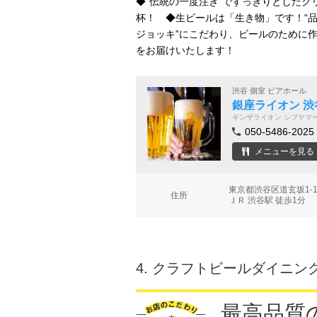
◆“伝統の一度注ぎ”ですっきりとした
杯！ ◆生ビールは「生き物」です！“品
ジョッキ”にこだわり、ビールのために
をお届けいたします！
渋谷 個室 ビアホール
銀座ライオン 
ギンザライオン シブヤマ
050-5486-2025
メニューを見る
東京都渋谷区道玄坂1-12
住所
ＪＲ 渋谷駅 徒歩1分
4.
クラフトビールダイニング 
最高品質