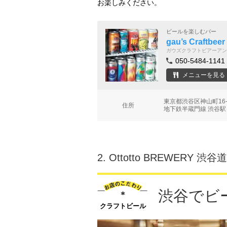
お楽しみください。
ビールを楽しむバー
gau’s Craftbeer
ガウズクラフトビアーアン
050-5484-1141
メニューを見る
東京都渋谷区神山町16
住所
地下鉄半蔵門線 渋谷駅 
2.
Ottotto BREWERY 渋
渋谷でビー
クラフトビール