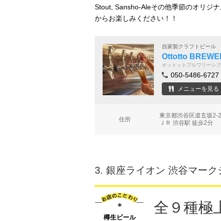
Stout, Sansho-Aleその他季節
からお楽しみください！！
自家製クラフトビール
Ottotto BRE
オットットブルワリーシブ
050-5486-6727
メニューを見る
東京都渋谷区道玄坂2-2
住所
ＪＲ 渋谷駅 徒歩2分
3.
銀座ライオン 渋谷マーク
全９種極
樽生ビール