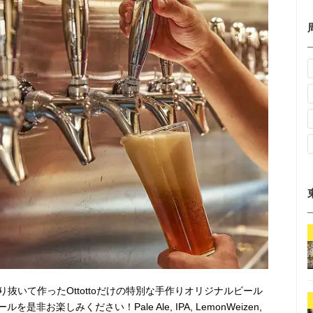
わり抜いて作ったOttottoだけの特別な手作りオリジナルビール
お楽しみください！Pale Ale, IPA, LemonWeizen,