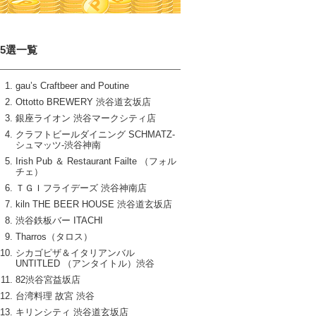
15選一覧
gau’s Craftbeer and Poutine
Ottotto BREWERY 渋谷道玄坂店
銀座ライオン 渋谷マークシティ店
クラフトビールダイニング SCHMATZ‐
シュマッツ‐渋谷神南
Irish Pub ＆ Restaurant Failte （フォル
チェ）
ＴＧＩフライデーズ 渋谷神南店
kiln THE BEER HOUSE 渋谷道玄坂店
渋谷鉄板バー ITACHI
Tharros（タロス）
シカゴピザ＆イタリアンバル
UNTITLED （アンタイトル）渋谷
82渋谷宮益坂店
台湾料理 故宮 渋谷
キリンシティ 渋谷道玄坂店