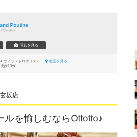
 and Poutine
ドプーチン
写真を見る
-4 ヴィラメトロポリス2F
地図を見る
徒歩10分
谷道玄坂店
ルを愉しむならOttotto♪