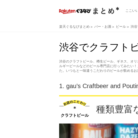
ここい
楽天ぐるなびまとめ
バー・お酒
ビール
渋谷
渋谷でクラフトビ
渋谷のクラフトビール、樽生ビール、ギネス、オリ
ルギービールなどのビール専門店に行ってみたい！
た。いつもと一味違うこだわりのビールが飲めるお
1.
gau’s Craftbeer and Pouti
種類豊富
クラフトビール