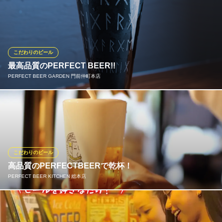
★美味しいビールあります★クラフトビールの生を常時4種類ご用
意してます！ ★通常生ビールはハートランド生♪飲み比べSETもあ
ります！
肉と野菜の石窯バル MONPAL
こだわりのビール
門仲下町ビストロ
最高品質のPERFECT BEER!!
地下鉄東西線門前仲町駅1番出口 徒歩1分
PERFECT BEER GARDEN 門前仲町本店
東京都江東区富岡1-10-3 セブンスターマンション2F
サーバーのメンテナンスや樽の鮮度管理、徹底したグラス洗浄、
ガス圧管理をクリアした最高品質のビールをご提供！当店では、
飲食店限定のカカオ薫る特別な一杯「ガージェリースタウト」も
お楽しみいただけます。そのほか、オリジナルブレンドや泡を楽
しむミルコなど、多彩な飲み方で極上のビールをご堪能くださ
こだわりのビール
い！
高品質のPERFECTBEERで乾杯！
PERFECT BEER KITCHEN 総本店
PERFECT BEER GARDEN 門前仲町本店
ビアガーデン・ビアバー
徹底した4つの管理（サーバー・鮮度・グラス洗浄・ガス圧）をク
都営大江戸線門前仲町駅 徒歩1分
東京都江東区門前仲町2-10-1 赤札堂3F屋上
リアした最高品質のビールをご提供！飲食店限定の「白穂乃果」