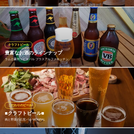
生クラフトビールは常に4種類、樽生ギネス、樽生ハイネケン、ベ
ルギービールのビンも種類豊富です。
BIGHORN
欧系ビール・パブ料理他
クラフトビール
都営大江戸線門前仲町駅 徒歩1分
豊富なお酒のラインナップ
東京都江東区富岡1-7-4 キーポイントビル 3Ｆ
ラムと豪州ジビエバル プラスアルファキッチン
豪州産のビールは5種類、生ビール5種類、豪州産ワイン約30種
類、クラフトジン25種類以上に加え、焼酎やリキュール、日本酒
やウィスキー各種など幅広く取り揃えており、お客様の新たなお
酒の発見やその時に飲みたいものに添える様にしています。
こだわりのビール
ラムと豪州ジビエバル プラスアルファキッチン
■クラフトビール■
羊とジビエと赤身肉バル
肉と野菜の石窯バル MONPAL
都営大江戸線門前仲町駅 徒歩2分
東京都江東区門前仲町1-12-8 ミナミビル1F