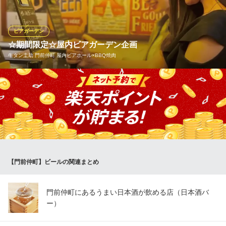
をはじめ、オリオンやSORACHI、マスターズドリームなど全19種
類の多彩な銘柄を樽替わりでお楽しみいただけます。こだわりの
極上の一杯を、自慢の料理と共にぜひご堪能ください！
ビアガーデン
☆期間限定☆屋内ビアガーデン企画
PERFECT BEER KITCHEN 総本店
牛タン圭助 門前仲町 屋内ビアホール×BBQ焼肉
ビールと唐揚げの専門店
都営大江戸線門前仲町駅 徒歩7分
東京都江東区冬木14-2 コーポ佐々木1F
☆屋内ビアガーデン企画☆ 4種生ビール飲み放題＆BBQ焼肉[2時
間食べ飲み放題] ～雨でも安心♪店内だからこそ夏の猛暑でも涼し
くお楽しみ頂けます～
牛タン圭助 門前仲町 屋内ビアホール×BBQ焼肉
牛タン屋内ビアガBBQ
地下鉄東西線門前仲町駅4番出口 徒歩1分
【門前仲町】ビールの関連まとめ
東京都江東区門前仲町1-4-5
門前仲町にあるうまい日本酒が飲める店（日本酒バ
ー）