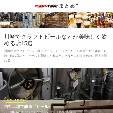
川崎でクラフトビールなどが美味しく飲
める店15選
川崎のクラフトビール、樽生ビール、ドイツビール、ベルギービールがこだ
わりのお店など、ビールを美味しく飲みたいあなたにおすすめの
続きを読
む
クラフトビール
自社工場で醸造『ビール』
T．T BREWERY（ティーティーブルワリー） 川崎競馬場店