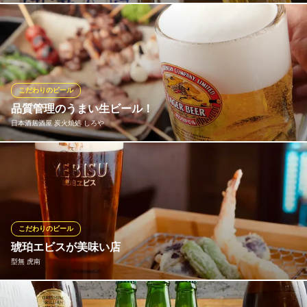
焼きたてのお肉と生ビールは相性抜群です！当店はザ・プレミア
ム・モルツ樽生のおいしさと美しさにこだわり、お客様にご提供
しているお店としてサントリーの超達人店として認定されまし
た。クリーミーな泡、美しい泡表面、ビールと泡の最適バラン
ス、クリーンなグラスで味わう生ビールはひと味違います！
こだわりのビール
品質管理のうまい生ビール！
焼肉＆BAR 十炭
日本酒居酒屋 炭火焼処 しろや
黒毛和牛を焼肉で堪能
ＪＲ川崎駅東口 徒歩3分
神奈川県川崎市川崎区駅前本町3-4
しろやでは、ビールの品質・衛生管理を徹底して、いつも生ビー
ルの味わいを工場出荷時のベストの状態に近づけるべく、こだわ
りを持って取り組んでいます。
日本酒居酒屋 炭火焼処 しろや
こだわりのビール
炭火焼鳥・日本酒居酒屋
琥珀エビスが美味い店
ＪＲ川崎駅 徒歩5分
型無 虎南
神奈川県川崎市川崎区東田町4-8 沖津屋ビル2F
この酒場、ただの酒場じゃない。 生ビールが何処よりも美味し