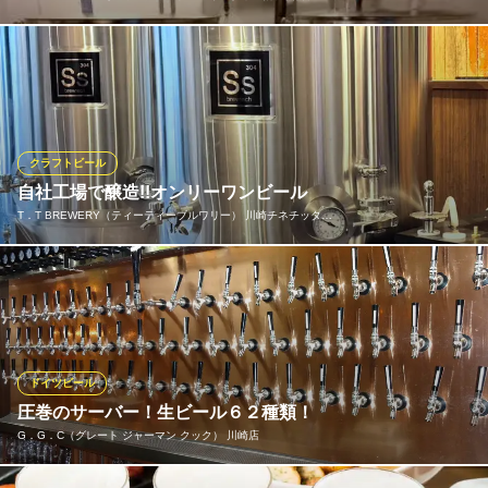
当店一番のこだわりは『クラフトビール』 店名にもある自社工場
『T．T BREWERY／ティーティーブルワリー』で作られた完全オ
リジナル醸造のビールをお楽しみいただけます♪他には出荷してい
ませんので、当店ならではのオリジナルのクラフトビールなので
す。豊富なクラフトビールを是非味わってお楽しみください♪
クラフトビール
自社工場で醸造!!オンリーワンビール
T．T BREWERY（ティーティーブルワリー） 川崎競馬場店
T．T BREWERY（ティーティーブルワリー） 川崎チネチッタ…
自家醸造クラフトビール
ＪＲ川崎駅 徒歩15分
神奈川県川崎市川崎区富士見1-5-1
当店一番のこだわりは『クラフトビール』!! 店名にもある自社工
場『T.T BREWERY(ティーティーブルワリー)』で作られた完全オ
リジナル醸造のビールをお楽しみいただけます♪他には出荷してい
ませんので、ここでしか飲めないオンリーワンクラフトビールな
のです。ビール造りは「TOI」と「ONO」が心を込めて造ってい
ドイツビール
ます♪
圧巻のサーバー！生ビール６２種類！
G．G．C（グレート ジャーマン クック） 川崎店
T．T BREWERY（ティーティーブルワリー） 川崎チネチッ
タ通り店