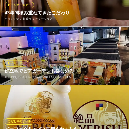
ど種類豊富なドリンクをお楽しみいただけます♪
ビールマイスター
43年間積み重ねてきたこだわり
ビヤレストラン銀座ライオン 川崎駅前店
キリンシティ 川崎ラ チッタデッラ店
老舗洋食ビアホール
ＪＲ川崎駅 徒歩3分
神奈川県川崎市川崎区駅前本町4-24
キリン一番搾りをはじめとした様々なビールを、経験を積んだビ
アマイスターがまごころを込めて丁寧に注ぎます。 自然の恵みを
いただき、農家さんが丹精込めてつくった野菜や肉、職人さん手
作りのソーセージ等々、生産者の想いが詰まった食材を集め、厨
房で調理してご提供します。
ビアガーデン
好立地でビアガーデンも楽しめる！
キリンシティ 川崎ラ チッタデッラ店
THE BBQ BEACH in KAWASAKI LA CITTADELLA
ビアレストラン
ＪＲ川崎駅東口 徒歩5分
神奈川県川崎市川崎区小川町4-1 ラ チッタデッラ1F
JR川崎駅から徒歩5分という好立地、ファミリー層にも人気のラ
チッタデッラ館内で買い物を持ち込むのも可能です！
THE BBQ BEACH in KAWASAKI LA CITTADELLA
BBQ＆ビアガーデン
こだわりのビール
ＪＲ川崎駅 徒歩4分