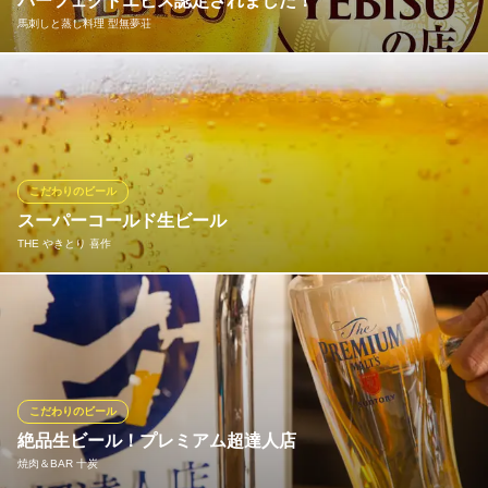
パーフェクトエビス認定されました！
神奈川県川崎市川崎区小川町1-18 ラチッタデッラビバーチェ7F
馬刺しと蒸し料理 型無夢荘
本当のビール味！本当のエビスの味を堪能できます！ ビールサー
バーの徹底した洗浄、グラスの徹底した手洗い洗浄、注ぎ手のマ
イスター選任。 とにかくうまいビールをご提供します！
馬刺しと蒸し料理 型無夢荘
こだわりのビール
馬肉料理と蒸し野菜
スーパーコールド生ビール
ＪＲ川崎駅東口 徒歩4分
THE やきとり 喜作
神奈川県川崎市川崎区砂子2-7-6
キンキンに冷えた『アサヒスーパードライ エクストラコールド』
よりも更に冷たいビールです！
THE やきとり 喜作
やきとりダイニング
こだわりのビール
ＪＲ南武線鹿島田駅 徒歩2分
絶品生ビール！プレミアム超達人店
神奈川県川崎市幸区鹿島田1-7-22
焼肉＆BAR 十炭