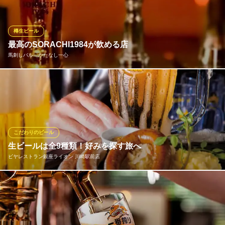
れない珍しいものもご用意。すっきり軽めの口当たりのものか
ら、コク深いものまで多種多彩。肉料理とのペアリングがおすす
めです。常時6種類がそろうワインもぜひ！
樽生ビール
最高のSORACHI1984が飲める店
肉バル＆クラフトビール ブッチャーズキッチン 鹿島田店
馬刺しバル かたなし一心
大皿ステーキの肉バル
ＪＲ南武線鹿島田駅西口 徒歩3分
神奈川県川崎市幸区下平間115 山治ビル2F
どこよりも美味しい生ビールをお届けしたい！！ この想いでこだ
わりを重ね、厳正なテストに合格したマイスターのみがビールを
注いでいます。 独自の注ぎから生み出される最高品質のSORACH
I1984を飲めるのはここだけ！！是非、ご賞味くださいませ。
こだわりのビール
馬刺しバル かたなし一心
生ビールは全9種類！好みを探す旅へ
馬肉料理
ビヤレストラン銀座ライオン 川崎駅前店
ＪＲ川崎駅東口 徒歩1分
神奈川県川崎市川崎区駅前本町1-2 鈴庄ビルB1
サッポロ黒ラベル・ヱビス・ブラック・黒ラベルハーフ・ヱビス
ハーフ・琥珀・エーデルピルス・白穂乃香・ソラチ1984の全9種
類！ 飲み放題メニューではサッポロ生ビール黒ラベル、ハウスワ
イン、ハイボール、サワー、焼酎、カクテル、ソフトドリンクな