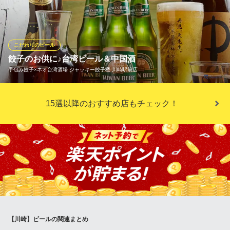
い！！！！！！ 天ぷらに合う希少な琥珀エビスが飲める店。 マイ
スターが注ぐ生ビールは心と身体を潤します！！！
型無 虎南
こだわりのビール
天ぷら酒場 創作天ぷら
餃子のお供に♪台湾ビール＆中国酒
ＪＲ川崎駅 徒歩5分
手包み餃子×ネオ台湾酒場 ジャッキー餃子楼 川崎駅前店
神奈川県川崎市川崎区砂子2-7-11
餃子の相棒はやっぱりビール！当店では、昔ながらの瓶ビールや
15選以降のおすすめ店もチェック！
台湾ビールを中心に多彩なドリンクを取り揃えています。現存す
る日本最古のブランド『赤星』は、明治より愛されてきた大御
所。餃子にも負けないしっかりとした厚みのある味わいが人気で
す。甘く軽い飲み心地の『台湾ビール』とお好きな方をお楽しみ
ください♪
手包み餃子×ネオ台湾酒場 ジャッキー餃子楼 川崎駅前店
川崎居酒屋 餃子 台湾
ＪＲ川崎駅中央東口 徒歩5分
神奈川県川崎市川崎区砂子1-1-3 つる屋ビル2F
【川崎】ビールの関連まとめ