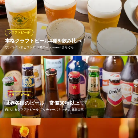
自家醸造クラフトビール
ミュンヘン老舗ビール醸造所の樽生をはじめ、ドイツビールを中
ＪＲ川崎駅東口 徒歩4分
心に６２種類の樽生ビールを楽しめます♪♪ こだわりの品質管理で
神奈川県川崎市川崎区小川町2-1 美須ビル1F
提供するビールは絶品！！一年中オクトーバーフェスト気分が味
わえます♪♪ ～是非、ご堪能下さいませ～
クラフトビール
G．G．C（グレート ジャーマン クック） 川崎店
本格クラフトビール4種を飲み比べ！
樽生ビール６２種類
ワンコイン和ビストロ 街角Over‐ground まちぐら
ＪＲ京浜東北線川崎駅 徒歩5分
神奈川県川崎市川崎区東田町5-1 市労連ビル1F
まちぐら厳選の本格クラフトビールをご用意しております！常時4
種類を週替わりでご提供。毎回新しいビールにであえるかも？！
クラフトビールに合うおつまみも豊富にご用意しております！さ
らに！カクテルメニューはALL500円とワンコインで飲めますよ♪
会社帰りに、おつまみ＆美味しいお酒を気軽に一杯いかがです
クラフトビール
か？
世界各国のビール 常備30種以上！
肉バル＆クラフトビール ブッチャーズキッチン 鹿島田店
ワンコイン和ビストロ 街角Over‐ground まちぐら
ワンコイン和ビストロ
世界各国のビールを30種類以上常備しております。日本の地ビー
京急大師線京急川崎駅 徒歩7分
神奈川県川崎市川崎区本町1-10-1 リュービマンション1F
ルはもちろん、オランダやイスラエルなど、なかなかお目にかか