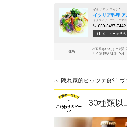
イタリアン/ワイン/
イタリア料理 
イタリアリョウリアニマロ
050-5487-7442
メニューを見る
埼玉県さいたま市浦和区仲
住所
ＪＲ 浦和駅 徒歩15分
3.
隠れ家的ピッツァ食堂 ヴ
30種類
こだわりのビー
ル