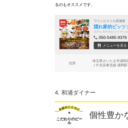
るのもオススメです。
ワインビストロ居酒屋
隠れ家的ピッツ
カクレガテキピッツァショ
050-5485-9376
メニューを見る
埼玉県さいたま市浦和区仲
住所
ＪＲ京浜東北線 浦和駅
4.
和浦ダイナー
個性豊か
こだわりのビー
ル