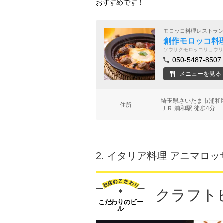
おすすめです！
モロッコ料理レストラ
創作モロッコ料
ソウサクモロッコリョウリ
050-5487-8507
メニューを見る
埼玉県さいたま市浦和区
住所
ＪＲ 浦和駅 徒歩4分
2.
イタリア料理 アニマロッ
クラフト
こだわりのビー
ル