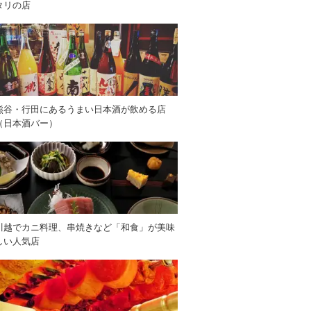
タリの店
熊谷・行田にあるうまい日本酒が飲める店
（日本酒バー）
川越でカニ料理、串焼きなど「和食」が美味
しい人気店