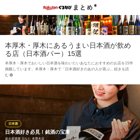
本厚木・厚木にあるうまい日本酒が飲め
る店（日本酒バー）15選
本厚木・厚木でおいしい日本酒を味わいたいあなたにおすすめのお店を15件
掲載しています。本厚木・厚木で「日本酒好きのあの人が喜ぶ
続きを読
む
日本酒
日本酒好き必見！銘酒の宝庫
炭火居酒屋 日なた 本厚木店