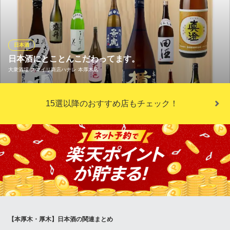
に！ 季節によって仕入れるお酒を変えています。
Japanese dining 日本酒バル かん助
日本酒・国産ワイン
日本酒
小田急線本厚木駅 徒歩1分
日本酒にとことんこだわってます。
神奈川県厚木市中町2-1-8 国方ビル2F
大衆酒場 スマイリ商店ハナレ 本厚木店
ハナレの日本酒は全国津々浦々から仕入れてます。 有名どころか
15選以降のおすすめ店もチェック！
らニッチな日本酒まで辛口も甘口も日本酒好きの店主が日々探し
てます。 １０００円で日本酒飲み比べも開催しております。 この
際にぜひいろんな日本酒を飲んでみてください♪
※こちらは夜のみのこだわりです。
大衆酒場 スマイリ商店ハナレ 本厚木店
大衆酒場
小田急小田原線本厚木駅北口 徒歩3分
神奈川県厚木市中町3-6-14 ミライビル1F
【本厚木・厚木】日本酒の関連まとめ