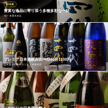
海鮮個室居酒屋 二ノ宮 本厚木店
日本酒
海鮮和食個室居酒屋
豊富な逸品に寄り添う多種多彩な一杯
小田急小田原線本厚木駅 徒歩1分
与一 本厚木本店
神奈川県厚木市中町2-1-18 TRUNK本厚木12F
日本酒党におすすめの一杯が「十四代 純米吟醸」。お米の芳醇か
つフルーティーな甘みに、心地よい余韻を奏でるすっきりとした
味わいは、お造りや天ぷらなど当店自慢の逸品との相性も抜群の
一杯。1合950円（税抜）と、リーズナブルに銘酒をお楽しみいた
だけるのも魅力です。
日本酒
プレミア日本酒飲み比べ◎30分1100円
与一 本厚木本店
日本酒と牡蠣 モロツヨシ 本厚木店
朝獲れ魚を味わう居酒屋
小田急小田原線本厚木駅 徒歩5分
神奈川県厚木市旭町1-9-2
希少なプレミア日本酒を飲み比べ◎30分1100円の飲み放題も 厳選
日本酒を飲み比べや量り売りでご提供。高級なお酒を少量ずつ味
わえるのが魅力！ラインナップは仕入れにより変わるため、新た
な1杯と出会えることも◎さらに本厚木店では30分1100円で日本
酒やビール、サワー、ソフトドリンク含む飲み放題もご用意して
日本酒
おります