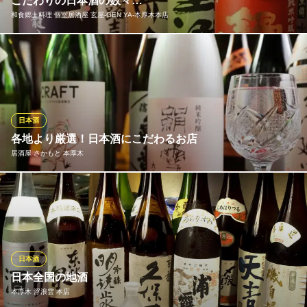
こだわりの日本酒の数々…
和食郷土料理 個室居酒屋 玄屋‐GEN YA‐本厚木本店
日本酒と牡蠣 モロツヨシ 本厚木店
本厚木◆牡蠣と日本酒
店長が日本酒好きでして毎月毎月好みの日本酒をご用意しており
小田急小田原線本厚木駅 徒歩5分
神奈川県厚木市中町3-9-19 Mビル1F
ます。 定番もの～プレミアム日本酒と幅広くご用意しておりま
す。
和食郷土料理 個室居酒屋 玄屋‐GEN YA‐本厚木本店
日本酒
個室 和風創作居酒屋
各地より厳選！日本酒にこだわるお店
小田急小田原線本厚木駅 徒歩2分
居酒屋 さかもと 本厚木
神奈川県厚木市中町2-5-1 3F
「さかもと」では、店主厳選の日本酒が種類豊富にご用意してお
ります。中には珍しい日本酒も。オシャレなワイングラス風のグ
ラスでたしなむ日本酒は格別。
居酒屋 さかもと 本厚木
日本酒
日本酒と海鮮料理のお店
日本全国の地酒
小田急小田原線本厚木駅 徒歩4分
本厚木 浮浪雲 本店
神奈川県厚木市旭町1-22-22 3F