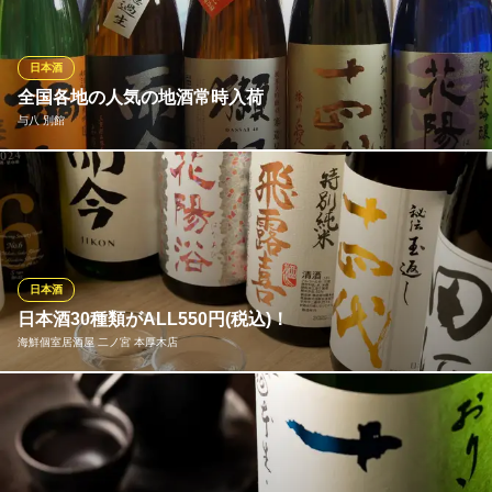
地魚や全国各地からのより良い魚介類を仕入れております。 野菜
も全国各地からの季節の旬の鮮度の良い品を築地や横浜などの青
果市場より取り寄せ食材としております。
日本酒
全国各地の人気の地酒常時入荷
小田原直送の鮮魚×寿司 Japanese Dining 与八
与八 別館
和食 寿司 本厚木
小田急小田原線本厚木駅 徒歩2分
神奈川県厚木市中町4-2-7 太陽第17ビル1F
当店は全国各地の地酒にこだわり季節四季おりおりの地酒をつね
に入荷しております。食材も小田原や静岡は沼津港などの近海の
地魚や全国各地からのより良い魚介類を仕入れております。野菜
も全国各地からの季節の旬の鮮度の良い品を築地や横浜などの青
果市場より取り寄せ食材としております。
日本酒
日本酒30種類がALL550円(税込)！
与八 別館
海鮮個室居酒屋 二ノ宮 本厚木店
和食・海鮮居酒屋
小田急小田原線本厚木駅 徒歩2分
神奈川県厚木市中町4-2-7 丸共ビル2F
全国各地から厳選した日本酒を常時20種類以上ご用意。100mlで
のご提供になるので、飲み比べもおすすめです。旬の鮮魚との相
性も抜群で、季節ごとの味わいを心ゆくまで堪能いただけます。