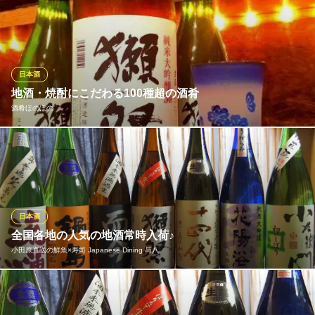
神奈川県厚木市中町2-1-18 TRUNK本厚木11F
日本酒は、店主が厳選したものをご用意しています。新鮮なお魚
と合わせて是非選りすぐりの地酒をお楽しみください。新酒や冷
やおろしなど、その時期にしか飲めない季節のお酒も多く入荷い
たします。売り切れ御免となっておりますので、気になる銘柄は
おはやめにご注文ください。
日本酒
地酒・焼酎にこだわる100種超の酒肴
和彩 扇翠 ～せんすい～
酒肴ほのぼの
旨い魚と地酒
小田急小田原線本厚木駅北口 徒歩3分
神奈川県厚木市中町2-1-2 1F
料理に合わせ選び抜かれた地酒・本格焼酎にこだわります 。銘酒
から秘蔵酒まで取り揃え、常時100種類以上のドリンクをご用意
。魚料理、肉料理それぞれの旨味を引き立てる銘柄を厳選。力強
い辛口と、瑞々しい生酒が新しく加わり、日本酒のラインナップ
が一層充実しました。あなただけの一本との出会いを。
日本酒
全国各地の人気の地酒常時入荷♪
酒肴ほのぼの
小田原直送の鮮魚×寿司 Japanese Dining 与八
居酒屋 和食 隠れ家
小田急線本厚木駅南口 徒歩1分
神奈川県厚木市泉町2-9 成都ビル1F
当店は全国各地の地酒にこだわり季節四季おりおりの地酒をつね
に入荷しております。 食材も小田原や静岡は沼津港などの近海の