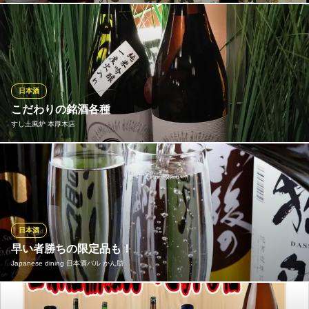
店主が厳選した日本全国の地酒の数々!１５種類の地酒が1グラス5
00円で飲めます。
本厚木 浮浪雲 本店
和風料理居酒屋
日本酒
小田急線本厚木駅 徒歩1分
こだわりの銘酒各種
神奈川県厚木市中町2-1-17 カネカビルB1
すし土風炉 本厚木店
全国各地の美味しい地酒を常時20種以上ご用意しております。季
節限定の日本酒もございますのでお気に入りの一本がきっと見つ
かります！
すし土風炉 本厚木店
日本酒
本厚木 個室 和食
早い者勝ちの限定品も！
小田急線本厚木駅 徒歩1分
Japanese dining 日本酒バル かん助
神奈川県厚木市泉町1-1 小田急厚木ホテル4F
厳選したこだわりの日本酒。数量限定品もありますのでお早め