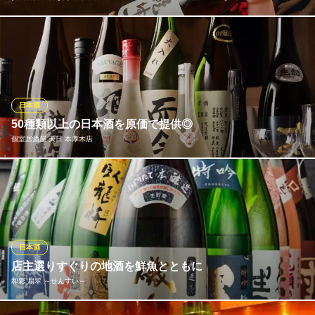
磯自慢・獺祭・黒龍・飛露喜・醸し人九平次・写楽・みむろ杉な
ど入手困難な銘酒はもちろん、店長おすすめの隠し酒や季節限定
酒など常時20種類以上ご用意。日本酒好きも初心者もぜひ多彩な
銘酒をお楽しみください（売切・品切れの際はご容赦ください）
【本厚木 居酒屋 日本酒 鮮魚】
日本酒
50種類以上の日本酒を原価で提供◎
炭火居酒屋 日なた 本厚木店
個室居酒屋 天日 本厚木店
本厚木 居酒屋
小田急小田原線本厚木駅 徒歩1分
神奈川県厚木市中町2-1-18 Trunk本厚木9F
新政、九平次、鳳凰美田、写楽などの人気銘柄が、すべて原価で
楽しめます！詳しくは下記日本酒リストをご確認ください！ま
た、銘柄を絞った全店共通のイベントも行っております。 【毎月
第一、第四木曜日】十四代の日 【毎月6がつく日】No.6の日 【毎
月第二、第三火曜日】而今の日
日本酒
店主選りすぐりの地酒を鮮魚とともに
個室居酒屋 天日 本厚木店
和彩 扇翠 ～せんすい～
個室空間で日本酒を堪能
小田急小田原線本厚木駅 徒歩1分